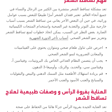
فهم تساقط الشعر
تعد مشكلة تساقط الشعر منتشرة بين الكثير من الرجال والنساء في
جميع أنحاء العالم. تعتبر فقدان الشعر أمرًا طبيعيًا للبعض بسبب عوامل
وراثية، في حين أن البعض الآخر يعاني من تساقط الشعر بسبب أسباب
خارجية مثل التوتر والتغذية غير الصحية واستخدام المنتجات الكيميائية
الضارة. بغض النظر عن السبب، يمكن اتخاذ خطوات لمنع تساقط الشعر
وتعزيز نمو الشعر الصحي.
أسباب تأخر الدورة الشهرية
احرص على تناول طعام صحي ومتوازن يحتوي على الفيتامينات
والمعادن الضرورية لنمو الشعر الصحي.
يجب أن يتضمن النظام الغذائي الخاص بك البروتينات، وفيتامين أ،
وفيتامين سي، والحديد، والزنك، وأوميغا-3 الدهون.
قم بزيادة استهلاك الأطعمة مثل السمك الدهني والبيض والبقوليات
والسبانخ والعنب الأسود والعنب الأحمر.
العناية بفروة الرأس و وصفات طبيعية لعلاج
تساقط الشعر
تعد العناية الجيدة بفروة الرأس جزءًا هامًا من الحفاظ على صحة