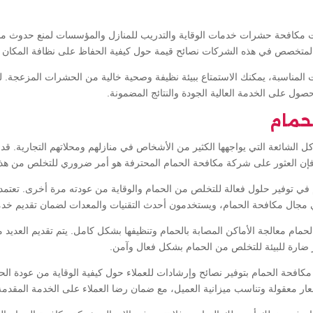
ات مكافحة حشرات خدمات الوقاية والتدريب للمنازل والمؤسسات لمنع حدوث 
 المتخصص في هذه الشركات نصائح قيمة حول كيفية الحفاظ على نظافة المكا
المناسبة، يمكنك الاستمتاع ببيئة نظيفة وصحية خالية من الحشرات المزعجة. لذا
ول على الخدمة العالية الجودة والنتائج المضمونة.
حمام
 الشائعة التي يواجهها الكثير من الأشخاص في منازلهم ومحلاتهم التجارية. قد 
ا فإن العثور على شركة مكافحة الحمام المحترفة هو أمر ضروري للتخلص من هذ
 توفير حلول فعالة للتخلص من الحمام والوقاية من عودته مرة أخرى. تعتم
ا في مجال مكافحة الحمام، ويستخدمون أحدث التقنيات والمعدات لضمان تقديم خدمة
م معالجة الأماكن المصابة بالحمام وتنظيفها بشكل كامل. يتم تقديم العديد من
 ضارة للبيئة للتخلص من الحمام بشكل فعال وآمن.
مكافحة الحمام بتوفير نصائح وإرشادات للعملاء حول كيفية الوقاية من عودة ال
عار معقولة وتناسب ميزانية العميل، مع ضمان رضا العملاء على الخدمة المقدمة