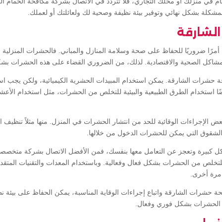
م في منزلك أو محلك التجاري، فلا تتردد في الاتصال بشركة مكافحة الحمام ا
مشكلة بشكل نهائي وتوفير بيئة نظيفة وصحية لك ولعائلتك أو لعملك.
لشارقة
مرًا ضروريًا للحفاظ على صحة وسلامة المنازل والمباني. فالحشرات المنزلية 
لمشاكل الصحية والاقتصادية. لذلك، من الضروري القضاء على هذه الحشرات بش
ة حشرات الشارقة. يمكن استخدام المبيدات الحشرية الكيميائية، ولكن يجب استخ
ضًا استخدام الطرق الطبيعية والبيئية للتخلص من الحشرات، مثل استخدام الأعش
بعض الإجراءات الوقائية للحد من انتشار الحشرات في المنزل. منها مثلاً تنظيف 
الشقوق التي يمكن للحشرات الدخول من خلالها.
ل كبيرة وتعجز عن التعامل معها بنفسك، فمن الأفضل الاتصال بشركة متخصص
تخلص من الحشرات بشكل فعال وفعالية. وباستخدام المعدات والتقنيات المتقد
مرة أخرى.
فحة حشرات الشارقة واتباع إجراءات الوقاية المناسبة، يمكن الحفاظ على بيئة ن
ة الحشرات بشكل فوري وفعال.