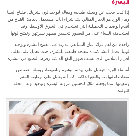
البشرة
إذا كنت تبحث عن وسيلة طبيعية وفعالة لتوحيد لون بشرتك، فقناع النشا
وماء الورد هو الخيار المثالي لك.
شراء اثاث مستعمل
يعد هذا القناع من
أقدم الوصفات التجميلية التي تستخدم في الشرق الأوسط، وقد
استخدمته النساء على مر العصور لتحسين مظهر بشرتهن وتفتيح لونها.
واحدة من أهم فوائد قناع النشا هي قدرته على تفتيح البشرة وتوحيد
لونها. يعمل النشا كمادة مفتحة طبيعية للبشرة، حيث يعمل على تقليل
افراز الميلانين الذي يسبب ظهور البقع الداكنة وفرط التصبغ في البشرة.
أما ماء الورد، فيعمل على تهدئة البشرة وتلطيفها، ويمتلك خصائص
مضادة للالتهابات والبقع الداكنة. كما أنه يعمل على ترطيب البشرة
وتنعيمها، مما يجعله مثاليًا لتحسين مرونة البشرة وتوحيد لونها.
مجلة
اللؤلؤه