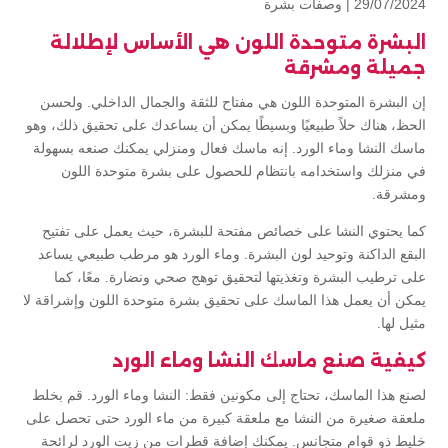
29/07/2024 |
وصفات بشرة
البشرة متوحدة اللون هي الأساس لإطلالة
جميلة ومشرقة
إن البشرة المتوحدة اللون هي مفتاح للثقة والجمال الداخلي. ولحسن
الحظ، هناك حلاً طبيعيًا وبسيطًا يمكن أن يساعدك على تحقيق ذلك، وهو
ماسك النشا وماء الورد. إنه ماسك فعال ومنزلي يمكنك صنعه بسهولة
في منزلك واستخدامه بانتظام للحصول على بشرة متوحدة اللون
ومشرقة.
كما يحتوي النشا على خصائص مفتحة للبشرة، حيث يعمل على تفتيح
البقع الداكنة وتوحيد لون البشرة. وماء الورد هو مرطب طبيعي يساعد
على ترطيب البشرة وتغذيتها لتحقيق توهج صحي ونضارة. معًا، كما
يمكن أن يعمل هذا الماسك على تحقيق بشرة متوحدة اللون وإشراقة لا
مثيل لها.
كيفية صنع ماسك النشا وماء الورد
لصنع هذا الماسك، تحتاج إلى مكونين فقط: النشا وماء الورد. قم بخلط
ملعقة صغيرة من النشا مع ملعقة كبيرة من ماء الورد حتى تحصل على
خليط ذو قوام متجانس. يمكنك إضافة قطرات من زيت الورد لرائحة