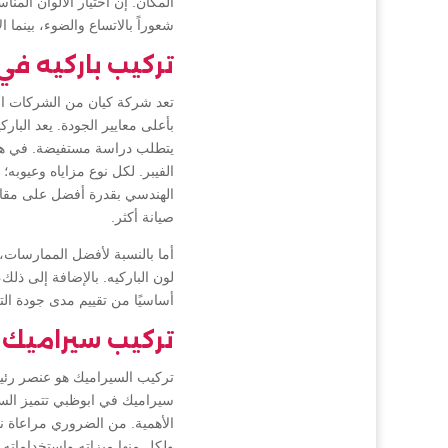
المكان. إن اختيار الألوان المنا
شعوراً بالاتساع والضوء، بينما 
تركيب باركيه في
تعد شركة كيان من الشركات الر
بأعلى معايير الجودة. يعد الباركي
يتطلب دراسة مستفيضة. في هذا ا
الفيبر. لكل نوع مزاياه وعيوبه؛ 
الهندسي بقدرة أفضل على مقاومة
صيانة أكثر.
أما بالنسبة لأفضل الممارسات،
لون الباركيه. بالإضافة إلى ذل
أساسيًا من تقييم مدى جودة ال
تركيب سيراميك 
تركيب السيراميك هو عنصر رئيسي
سيراميك في ابوظبي تتميز السير
الأهمية. من الضروري مراعاة ن
ولكل منها ميزاته واستخداماته 