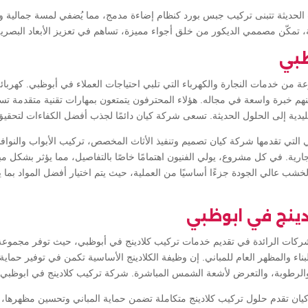
ت الحديثة تتبنى تركيب جبس بورد كنظام إضاءة مدمج، مما يُضفي لمسة جمالية و
ة، تمكّن مصممي الديكور من خلق أجواء مميزة، تساهم في تعزيز الأبعاد البصرية
ظبي
 من خدمات النجارة والكهرباء التي تلبي احتياجات العملاء في أبوظبي. كهربا
هم خبرة واسعة في مجاله. هؤلاء المحترفون يتمتعون بمهارات تقنية متقدمة تس
تقليدية إلى الحلول الحديثة. تسعى شركة كيان دائمًا لجذب أفضل الكفاءات لتحقيق
لتي تقدمها شركة كيان تصميم وتنفيذ الأثاث المخصص، تركيب الأبواب والنوافذ،
جارية. في كل مشروع، يولي الفنيون اهتمامًا خاصًا بالتفاصيل، مما يؤثر بشكل م
 والخشب عالي الجودة جزءًا أساسيًا من العملية، حيث يتم اختيار أفضل المواد بم
دينج في ابوظبي
شركات الرائدة في تقديم خدمات تركيب كلادينج في أبوظبي، حيث توفر مجموعة 
اء والمظهر العام للمباني. إن وظيفة الكلادينج الأساسية تكمن في توفير حماي
 والرطوبة، والتعرض لأشعة الشمس المباشرة. شركة تركيب كلادينج في ابوظبي
كيان تقدم حلول تركيب كلادينج متكاملة تضمن حماية المباني وتحسين مظهرها، 