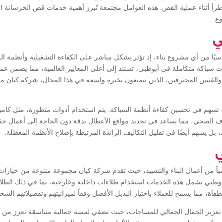
رأ أثناء عملية القص. هذه العوامل مجتمعة تُبرز أهمية خدمات قص الخرسانة ال
ع.
ي
اسيًا من أي مشروع بناء، إذ تؤثر بشكل مباشر على الكفاءة التشغيلية وأنظمة ا
سباكة متكاملة في أبوظبي، تستند إلى أعلى المعايير العالمية، مما يضمن عمل
الفنيين المحترفين، الذين يتمتعون بخبرة واسعة في هذا المجال، شركة كيان م
ثة تسهم في تحسين كفاءة أنظمة السباكة. يتم استخدام أدوات متطورة، مثل ك
الصحي، مما يساعد في تحديد مواقع الأعطال بدقة دون الحاجة إلى أعمال حفر 
ل يسهم أيضًا في تقليل التكاليف الزائدة المرتبطة بإصلاح الأنظمة المعطلة.
ي
ياً من أعمال البناء والتشييد، حيث تقدم شركة كيان مجموعة متنوعة من خيارات 
وظبي تشمل هذه الخدمات استخدام طلاءات داخلية وخارجية، بما في ذلك الطلا
مطفأة، مما يسمح للعملاء باختيار البديل الأفضل وفقاً لميزانيتهم وتفضيلاتهم الشخ
تعزيز الجمال الجمالي للمساحات، حيث تضفي لمسة جمالية متناسقة تعزز من تج