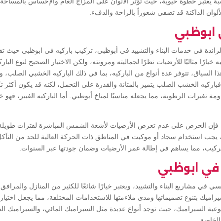
سبة يُعتبر خطوة حيوية، حيث تؤثر الألوان على المزاج العام والإحساس بالمساحة. مث
الألوان الداكنة قد تضفي شعوراً بالراحة والدفء.
 ابوظبي
ائدة في خدمات البناء والتشييد في أبوظبي، تركيب باركيه في ابوظبي حيث تق
ه خيارًا مثاليًا للأرضيات نظرًا لجماليته ومرونته، ولكن الاختيار الصحيح لنوع الباركي
لسياق، تتوفر عدة أنواع من الباركيه، بما في ذلك الباركيه الخشبي الصلب، وال
فباركيه الخشب الصلب يتميز بالمتانة والقدرة على التحمل، لكنه قد يكون أكثر تكلف
 تغيرات الرطوبة، مما يجعله مناسبًا لمناخ أبوظبي. أما الباركيه الفيبر، فهو 
 فإن الحرص على عدم تعرض الأرضيات لأشعة الشمس المباشرة لفترات طويلة يع
ك، يجب استخدام سجاد أو موكيت في المناطق ذات الحركة العالية للحد من التآكل. 
تركيب، مما يساهم في إطالة عمر الأرضيات وضمان جودتها عبر السنوات.
في ابوظبي
 في مشاريع البناء والتشييد، ويعتبر خيارًا شائعًا للكثير من المنازل والمرافق
اميك بتنوع تصميماتها ومدى ملاءمتها للاستخدامات المختلفة، مما يجعل اختيار ا
وعية السيراميك، حيث توجد أنواع عديدة مثل السيراميك المائي، والسيراميك ا
الخاصة.