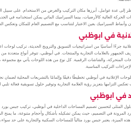
نظر إلى عدة عوامل، أبرزها مكان التركيب والغرض من الاستخدام. على سبيل الم
 الحركة العالية كالأرضيات، بينما السيراميك المائي يمكن استخدامه في الجدر
ان وأنماط السيراميك بعين الاعتبار لتتناسب مع التصميم العام للمكان وتعكس 
انية في ابوظبي
لانية جزءًا أساسيًا من استراتيجيات التسويق والترويج الحديثة، تركيب لوحات ا
يف الجمهور بالعلامات التجارية والمنتجات. في أبوظبي، تتوفر أنواع متعددة من ا
لوحات المتحركة، والشاشات الرقمية. كل نوع من هذه اللوحات يأتي مع مجموعة م
 لإجراءات التركيب المناسبة.
ات الإعلانية في أبوظبي تخطيطًا دقيقًا وإلمامًا بالتشريعات المحلية لضمان نجاح
عكس التزامها بتعزيز رؤية العلامة التجارية وتوفير حلول تسويقية فعالة تلبي اح
 في ابوظبي
لول المثلى لتحسين تصميم المساحات الداخلية في أبوظبي، تركيب جبس بورد في
رد المرونة في التصميم، حيث يمكن تشكيله بأشكال وأحجام متنوعة، ما يمنح ال
ه الميزة، يعتبر جبس بورد مثالياً للمساحات السكنية والتجارية على حد سواء،