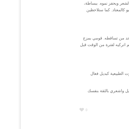
الشعر ويحفز نموه. ببساطة،
 كالمعتاد. كما ستلاحظين
والحد من تساقطه. قومي بمزج
مع زيت حامض الزيتون وقومي بتدليك فروة رأسك بهذا الخليط لمدة 10 دقائق ثم اتركيه لفترة من الوقت قبل
ت الطبيعية كبديل فعال
يل واشعري بالثقة بنفسك
0