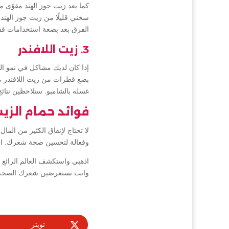
كما يعد زيت جوز الهند مقوًى 
سخني قليلًا من زيت جوز الهند
الفرق بعد بضعة استخدامات ف
3. زيت اللافندر
إذا كان لديك مشاكل في نمو الش
غسله بالشامبو. ستلاحظين نتائج
فوائد حمام الزي
لا تحتاج لإنفاق الكثير من الم
وفعالة لتحسين صحة شعرك. استمت
اذهبي واستكشف العالم الرائع
وانت تستعرضين شعرك الصحي
تويتر