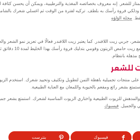
ممتاز للشعر. إنه معروف بخصائصه المغذية والترطيبية، ويمكن أن يحسن كثافة 
 ودلكي فروة رأسك به بلطف. تركيه لفترة من الوقت ثم اغسلي شعرك بالشامبو
قط.
مجلة الؤلؤه
عر، جربي زيت اللافندر. كما يعتبر زيت اللافندر فعالًا في تعزيز نمو الشعر 
بضع قطرات من زيت اللافندر 
 مذهلة بانتظام.
ت للشعر
ال على منتجات تجميلية باهظة الثمن لتطويل وتكثيف وتحييد شعرك. استخدم الزيو
ع بشعر رائع ومفعم بالحيوية واللمعان مع العناية الطبيعية.
 والمدهش للزيوت الطبيعية واختاري الزيوت المناسبة لشعرك. استمتع بشعر جم
 والجميل.
فيسبوك
فيسبوك
بنترست