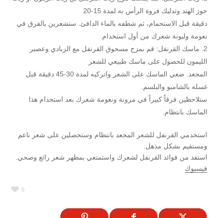
جوز الهند وتدليك فروة الرأس به لمدة 15-20
دقيقة قبل الاستحمام، ثم شطفه بالماء الدافئ. ستشعرين بالفرق في
نعومة وليونة شعرك من أول استخدام.
ماسك القرنفل: قم بمزج مسحوق القرنفل مع الزبادي وعصير
الليمون للحصول على ماسك طبيعي للشعر
المجعد. ضعي الماسك على الشعر واتركيه لمدة 30-45 دقيقة قبل
غسله بالشامبو والبلسم.
ستلاحظين فرقاً كبيراً في مرونة ونعومة شعرك بعد استخدام هذا
الماسك بانتظام.
استخدمي القرنفل للشعر المجعد بانتظام وستحصلين على شعر ناعم
ومستقيم بشكل مذهل.
استفد من فوائد القرنفل لشعرك واستمتعي بمظهر شعر رائع وصحي.
فيسبوك
0