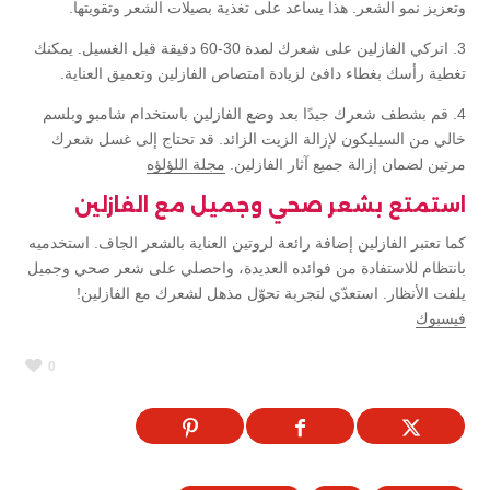
وتعزيز نمو الشعر. هذا يساعد على تغذية بصيلات الشعر وتقويتها.
3. اتركي الفازلين على شعرك لمدة 30-60 دقيقة قبل الغسيل. يمكنك
تغطية رأسك بغطاء دافئ لزيادة امتصاص الفازلين وتعميق العناية.
4. قم بشطف شعرك جيدًا بعد وضع الفازلين باستخدام شامبو وبلسم
خالي من السيليكون لإزالة الزيت الزائد. قد تحتاج إلى غسل شعرك
مرتين لضمان إزالة جميع آثار الفازلين.
مجلة اللؤلؤه
استمتع بشعر صحي وجميل مع الفازلين
كما تعتبر الفازلين إضافة رائعة لروتين العناية بالشعر الجاف. استخدميه
بانتظام للاستفادة من فوائده العديدة، واحصلي على شعر صحي وجميل
يلفت الأنظار. استعدّي لتجربة تحوّل مذهل لشعرك مع الفازلين!
فيسبوك
0