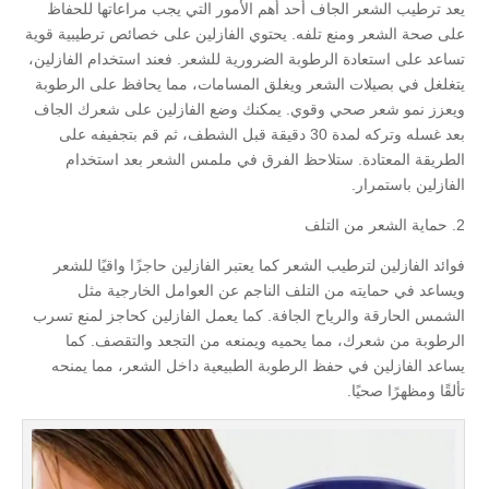
يعد ترطيب الشعر الجاف أحد أهم الأمور التي يجب مراعاتها للحفاظ
على صحة الشعر ومنع تلفه. يحتوي الفازلين على خصائص ترطيبية قوية
تساعد على استعادة الرطوبة الضرورية للشعر. فعند استخدام الفازلين،
يتغلغل في بصيلات الشعر ويغلق المسامات، مما يحافظ على الرطوبة
ويعزز نمو شعر صحي وقوي. يمكنك وضع الفازلين على شعرك الجاف
بعد غسله وتركه لمدة 30 دقيقة قبل الشطف، ثم قم بتجفيفه على
الطريقة المعتادة. ستلاحظ الفرق في ملمس الشعر بعد استخدام
الفازلين باستمرار.
2. حماية الشعر من التلف
فوائد الفازلين لترطيب الشعر كما يعتبر الفازلين حاجزًا واقيًا للشعر
ويساعد في حمايته من التلف الناجم عن العوامل الخارجية مثل
الشمس الحارقة والرياح الجافة. كما يعمل الفازلين كحاجز لمنع تسرب
الرطوبة من شعرك، مما يحميه ويمنعه من التجعد والتقصف. كما
يساعد الفازلين في حفظ الرطوبة الطبيعية داخل الشعر، مما يمنحه
تألقًا ومظهرًا صحيًا.