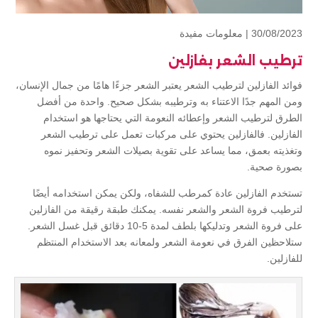
30/08/2023 |
معلومات مفيدة
ترطيب الشعر بفازلين
فوائد الفازلين لترطيب الشعر يعتبر الشعر جزءًا هامًا من جمال الإنسان،
ومن المهم جدًا الاعتناء به وترطيبه بشكل صحيح. واحدة من أفضل
الطرق لترطيب الشعر وإعطائه النعومة التي يحتاجها هو استخدام
الفازلين. فالفازلين يحتوي على مركبات تعمل على ترطيب الشعر
وتغذيته بعمق، مما يساعد على تقوية بصيلات الشعر وتحفيز نموه
بصورة صحية.
تستخدم الفازلين عادة كمرطب للشفاه، ولكن يمكن استخدامه أيضًا
لترطيب فروة الشعر والشعر نفسه. يمكنك طبقة رقيقة من الفازلين
على فروة الشعر وتدليكها بلطف لمدة 5-10 دقائق قبل غسل الشعر.
ستلاحظين الفرق في نعومة الشعر ولمعانه بعد الاستخدام المنتظم
للفازلين.