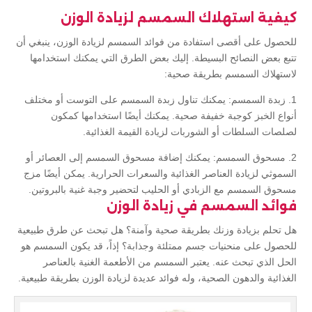
كيفية استهلاك السمسم لزيادة الوزن
للحصول على أقصى استفادة من فوائد السمسم لزيادة الوزن، ينبغي أن
تتبع بعض النصائح البسيطة. إليك بعض الطرق التي يمكنك استخدامها
لاستهلاك السمسم بطريقة صحية:
1. زبدة السمسم: يمكنك تناول زبدة السمسم على التوست أو مختلف
أنواع الخبز كوجبة خفيفة صحية. يمكنك أيضًا استخدامها كمكون
لصلصات السلطات أو الشوربات لزيادة القيمة الغذائية.
2. مسحوق السمسم: يمكنك إضافة مسحوق السمسم إلى العصائر أو
السموثي لزيادة العناصر الغذائية والسعرات الحرارية. يمكن أيضًا مزج
مسحوق السمسم مع الزبادي أو الحليب لتحضير وجبة غنية بالبروتين.
فوائد السمسم في زيادة الوزن
هل تحلم بزيادة وزنك بطريقة صحية وآمنة؟ هل تبحث عن طرق طبيعية
للحصول على منحنيات جسم ممتلئة وجذابة؟ إذاً، قد يكون السمسم هو
الحل الذي تبحث عنه. يعتبر السمسم من الأطعمة الغنية بالعناصر
الغذائية والدهون الصحية، وله فوائد عديدة لزيادة الوزن بطريقة طبيعية.