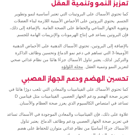
تعزيز النمو وتنمية العقل
كما تحتوي الأسماك على البروتينات التي تعتبر أساسية لنمو وتطوير
الجسم. يحتوي البروتين على الأحماض الأمينية اللازمة لبناء العضلات
وتقوية الجهاز المناعي والحفاظ على الصحة العامة. بالإضافة إلى ذلك،
فإن البروتين يساعد في إنتاج الهرمونات والإنزيمات الهامة للجسم.
بالإضافة إلى البروتين، تحتوي الأسماك الدهنية على الأحماض الدهنية
الأوميغا-3 التي تساهم في دعم نمو الدماغ وتحسين وظائف الذاكرة
والتركيز. لذلك، يعتبر تناول الأسماك جزءًا هامًا من نظام غذائي صحي
لتعزيز النمو وتنمية العقل.
مجلة اللؤلؤه
تحسين الهضم ودعم الجهاز العصبي
كما تحتوي الأسماك على الفيتامينات والمعادن التي تلعب دورًا هامًا في
تعزيز صحة الهضم ودعم الجهاز العصبي. الفيتامينات مثل فيتامين D
تساعد في امتصاص الكالسيوم الذي يعزز صحة العظام والأسنان.
علاوة على ذلك، فإن الفيتامينات والمعادن الموجودة في الأسماك تساعد
في تعزيز صحة الجهاز العصبي ودعم وظائف الدماغ. يعتبر تناول
الأسماك جزءًا أساسيًا من نظام غذائي متوازن للحفاظ على هضم
صحي ودعم الجهاز العصبي.
فيسبوك