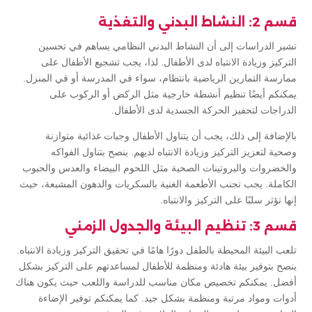
قسم 2: النشاط البدني والتغذية
تشير الدراسات إلى أن النشاط البدني النظامي يساهم في تحسين
التركيز وزيادة الانتباه لدى الأطفال. لذا، يجب تشجيع الأطفال على
ممارسة التمارين الرياضية بانتظام، سواء في المدرسة أو في المنزل.
يمكنكم أيضًا تنظيم أنشطة خارجية مثل الركض أو الركوب على
الدراجات لتحفيز الحركة الجسدية لدى الأطفال.
بالإضافة إلى ذلك، يجب أن يتناول الأطفال وجبات غذائية متوازنة
وصحية لتعزيز التركيز وزيادة الانتباه لديهم. ينصح بتناول الفواكه
والخضروات والبروتينات الصحية مثل اللحوم البيضاء والعدس والحبوب
الكاملة. يجب تجنب الأطعمة الغنية بالسكريات والدهون المشبعة، حيث
إنها تؤثر سلبًا على التركيز والانتباه.
قسم 3: تنظيم البيئة والجدول الزمني
تلعب البيئة المحيطة بالطفل دورًا هامًا في تحقيق التركيز وزيادة الانتباه.
ينصح بتوفير بيئة هادئة ومنظمة للأطفال لمساعدتهم على التركيز بشكل
أفضل. يمكنكم تخصيص مكان مناسب للدراسة واللعب حيث يكون هناك
أدوات ومواد مرتبة ومنظمة بشكل جيد. كما يمكنكم توفير الإضاءة