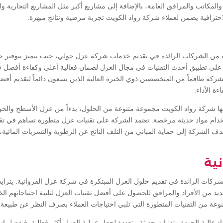
لمكاتب والمرافق العامة، بالإضافة إلى مشاريع أكبر مثل المشاريع التجارية وال
احترافية يضمن لعملاء شركة رواد الكويت تجربة مرضية ونتائج مبهرة.
ة من الشركات الرائدة في تقديم خدمات شركة عزل حولي، حيث تتميز بتوفير حل
ة على تطبيق أحدث التقنيات في مجال العزل لضمان فعالية أعلى وكفاءة أفضل ف
لشركة طاقماً من المتخصصين ذوي الخبرة العالية الذين يسعون دائماً لتقديم أ
ءة الأداء.
 شركة رواد الكويت مجموعة متنوعة من الحلول، بدءاً من عزل الأسطح والحوا
تخدام مواد حديثة مرخصة. تعتمد الشركة على تقنيات عزل متطورة تساهم في تق
تهدف الشركة إلى حماية المباني من التلف الناتج عن الرطوبة والتسربات المائية
نية
لشركات الرائدة في تقديم حلول العزل المبتكرة في شركة عزل الفروانية. يتزا
من الأفراد والمرافق للحصول على أفضل تقنيات العزل لتلبية احتياجاتهم ال
وعة من التقنيات المتطورة التي تلبي احتياجات العملاء بصرف النظر عن طبيع
عالية الجودة وتقنيات حديثة متعددة لجعل عملية العزل أكثر فعالية. فبفضل اس