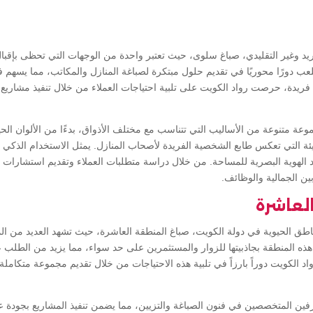
ريد وغير التقليدي، صباغ سلوى، حيث تعتبر واحدة من الوجهات التي تحظى بإقبا
عب دورًا محوريًا في تقديم حلول مبتكرة لصباغة المنازل والمكاتب، مما يسهم ف
ريدة، حرصت رواد الكويت على تلبية احتياجات العملاء من خلال تنفيذ مشاريع ص
 متنوعة من الأساليب التي تتناسب مع مختلف الأذواق، بدءًا من الألوان الح
جريئة التي تعكس طابع الشخصية الفريدة لأصحاب المنازل. يمثل الاستخدام الذكي ل
 الهوية البصرية للمساحة. من خلال دراسة متطلبات العملاء وتقديم استشار
ين الجمالية والوظائف.
لعاشرة
اطق الحيوية في دولة الكويت، صباغ المنطقة العاشرة، حيث تشهد العديد من المش
ذه المنطقة بجاذبيتها للزوار والمستثمرين على حد سواء، مما يزيد من الطلب 
د الكويت دوراً بارزاً في تلبية هذه الاحتياجات من خلال تقديم مجموعة متكام
رفين المتخصصين في فنون الصباغة والتزيين، مما يضمن تنفيذ المشاريع بجودة عا