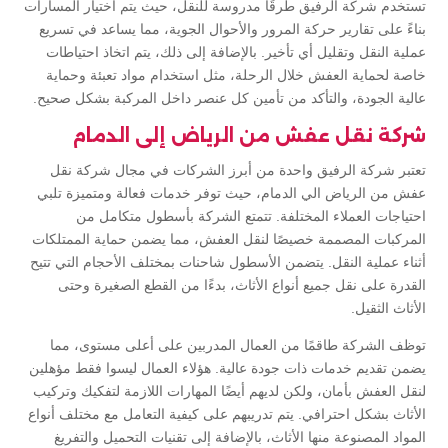
تستخدم شركة الرفيق طرقًا مدروسة للنقل، حيث يتم اختيار المسارات
بناءً على تقارير حركة المرور والأحوال الجوية، مما يساعد في تسريع
عملية النقل وتقليل أي تأخير. بالإضافة إلى ذلك، يتم اتخاذ احتياطات
خاصة لحماية العفش خلال الرحلة، مثل استخدام مواد تعبئة وحماية
عالية الجودة، والتأكد من تأمين كل عنصر داخل المركبة بشكل صحيح.
شركة نقل عفش من الرياض إلى الدمام
تعتبر شركة الرفيق واحدة من أبرز الشركات في مجال شركة نقل
عفش من الرياض الي الدمام، حيث توفر خدمات فعالة ومتميزة تلبي
احتياجات العملاء المختلفة. تتمتع الشركة بأسطول متكامل من
المركبات المصممة خصيصًا لنقل العفش، مما يضمن حماية الممتلكات
أثناء عملية النقل. يتضمن الأسطول شاحنات بمختلف الأحجام التي تتيح
القدرة على نقل جميع أنواع الأثاث، بدءًا من القطع الصغيرة وحتى
الأثاث الثقيل.
توظف الشركة طاقمًا من العمال المدربين على أعلى مستوى، مما
يضمن تقديم خدمات ذات جودة عالية. هؤلاء العمال ليسوا فقط مؤهلين
لنقل العفش بأمان، ولكن لديهم أيضًا المهارات اللازمة لتفكيك وتركيب
الأثاث بشكل احترافي. يتم تدريبهم على كيفية التعامل مع مختلف أنواع
المواد المصنوعة منها الأثاث، بالإضافة إلى تقنيات التحميل والتفريغ