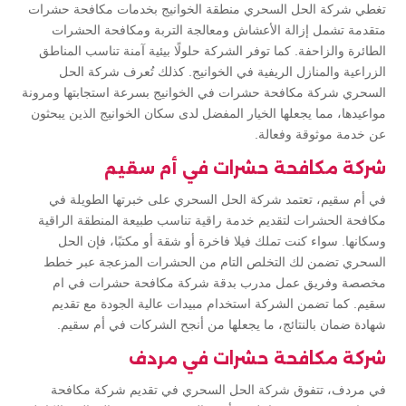
تغطي شركة الحل السحري منطقة الخوانيج بخدمات مكافحة حشرات
متقدمة تشمل إزالة الأعشاش ومعالجة التربة ومكافحة الحشرات
الطائرة والزاحفة. كما توفر الشركة حلولًا بيئية آمنة تناسب المناطق
الزراعية والمنازل الريفية في الخوانيج. كذلك تُعرف شركة الحل
السحري شركة مكافحة حشرات في الخوانيج بسرعة استجابتها ومرونة
مواعيدها، مما يجعلها الخيار المفضل لدى سكان الخوانيج الذين يبحثون
عن خدمة موثوقة وفعالة.
شركة مكافحة حشرات في أم سقيم
في أم سقيم، تعتمد شركة الحل السحري على خبرتها الطويلة في
مكافحة الحشرات لتقديم خدمة راقية تناسب طبيعة المنطقة الراقية
وسكانها. سواء كنت تملك فيلا فاخرة أو شقة أو مكتبًا، فإن الحل
السحري تضمن لك التخلص التام من الحشرات المزعجة عبر خطط
مخصصة وفريق عمل مدرب بدقة شركة مكافحة حشرات في ام
سقيم. كما تضمن الشركة استخدام مبيدات عالية الجودة مع تقديم
شهادة ضمان بالنتائج، ما يجعلها من أنجح الشركات في أم سقيم.
شركة مكافحة حشرات في مردف
في مردف، تتفوق شركة الحل السحري في تقديم شركة مكافحة