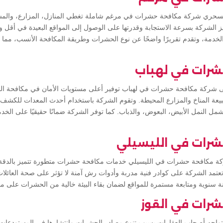
سحري شركة مكافحة حشرات في مرغم شاملة تغطي المنازل، المزارع، والمس
ز الشركة بسرعة الاستجابة وقدرتها على الوصول إلى المواقع البعيدة في أقل
ء الخدمة، وتقدم تقريرًا واضحًا عن نوع الحشرات وطريقة المكافحة الأنسب، مما
شرات في لهباب
شركة مكافحة حشرات في لهباب توفير أعلى مستويات الأمان في مكافحة ال
ة المناخ والمزارع المحيطة. وتقوم الشركة باستخدام أحدث المعدات للكشف
يشمل النمل الأبيض، البعوض، والذباب. كما توفر الشركة ضمانًا حقيقيًا على الخد
شرات في الليسيلي
 مكافحة حشرات في الليسيلي خدمات مكافحة حشرات متطورة تتميز بالدقة و
 تعتمد الشركة على كوادر فنية مدربة وأدوات رش آمنة لا تؤثر على صحة العائلات 
 سنوية ومتابعة مستمرة للمواقع لضمان بقاء البيئة خالية من الحشرات على مدا
رات في القوز
ي تواجه أصحاب العقارات بسبب تنوع مصادر الحشرات وانتشارها في المستودعات و