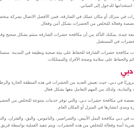
ستخدامها للدخول إلى المباني.
ات في منزلك أو مكان عملك في الشارقة، فمن الأفضل الاتصال بشركة متخ
خصصة وفعالة للتخلص من الحشرات بشكل آمن وفعال.
عة جيدة، يمكنك التأكد من أن مكافحة حشرات الشارقة ستتم بشكل صحيح وفعا
لحشرات في المستقبل.
مات مكافحة حشرات الشارقة للحفاظ على بيئة صحية ونظيفة في المدينة. ستس
 والحفاظ على سلامة وصحة الأفراد والممتلكات.
دبي
ضروريًا في دبي، حيث تعيش العديد من الحشرات في هذه المنطقة الحارة والر
والمادية، ولذلك من المهم التعامل معها بشكل فعال.
تخصصة في مكافحة حشرات دبي، والتي توفر خدمات متنوعة للتخلص من الحشر
ومدى انتشارها في المنزل أو المكان العام.
ي دبي مكافحة النمل الأبيض، والصراصير، والناموس، والبق، والفئران، والث
شرية آمنة وفعالة للتخلص من هذه الحشرات، ويتم تنفيذ العملية بواسطة فري