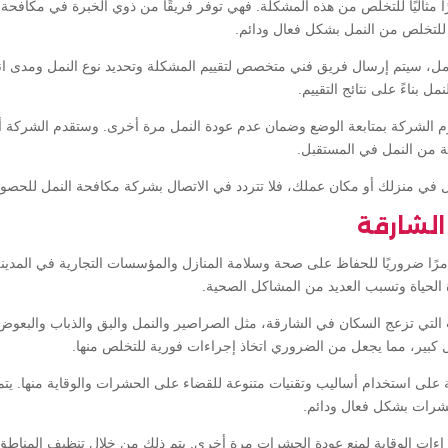
ًا مثاليًا للتخلص من هذه المشكلة. فهي توفر فريقًا من ذوي الخبرة في مكاف
ئة للتخلص من النمل بشكل فعال ودائم.
نمل، سيتم إرسال فريق فني متخصص لتقييم المشكلة وتحديد نوع النمل ومدى ان
بناءً على نتائج التقييم.
م الشركة بمتابعة الوضع وضمان عدم عودة النمل مرة أخرى. وستقدم الشركة أي
ة من النمل في المستقبل.
 في منزلك أو مكان عملك، فلا تتردد في الاتصال بشركة مكافحة النمل للحصول
لشارقة
رًا ضروريًا للحفاظ على صحة وسلامة المنازل والمؤسسات التجارية في المدين
لحياة وتسبب العديد من المشاكل الصحية.
 التي تزعج السكان في الشارقة، مثل الصراصير والنمل والبق والذباب والبعوض
كبير، مما يجعل من الضروري اتخاذ إجراءات فورية للتخلص منها.
لى استخدام أساليب وتقنيات متنوعة للقضاء على الحشرات والوقاية منها. يتم
حشرات بشكل فعال ودائم.
جراءات الوقاية لمنع عودة الحشرات مرة أخرى. يتم ذلك من خلال تنظيف المناطق ا