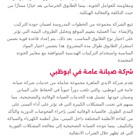
ومقاومته للعوامل الجوية، بينما الطابوق الخرساني يعد خيارًا ممتازًا من
حيث التكلفة والفعالية الهيكلية.
تتبع الشركة مجموعة من الخطوات المدروسة لضمان جودة التركيب
والإنشاء. تبدأ العملية بتقييم الموقع وتحليل الظروف البيئية التي تؤثر
على اختيار نوع الطابوق المناسب. بعد ذلك، يتم إعداد قاعدة قوية تضمن
استقرار الطابوق طوال مدة المشروع. هذا يتضمن اختيار المواد
المناسبة واستخدام التركيبات الهندسية المتوافقة مع معايير الجودة
المعتمدة.
شركة صيانة عامة في ابوظبي
تقدم شركة الايدي الماهرة مجموعة شاملة من خدمات شركة صيانة
عامة في ابوظبي، والتي تلعب دوراً حيوياً في الحفاظ على المباني
وضمان جودتها. تشمل هذه الخدمات الصيانة الوقائية والتصحيحية، مما
يسهم في تجنب المشكلات الكبيرة التي قد تؤثر على أداء المبنى على
المدى الطويل. فالصيانة الوقائية تُعنى بإجراء الفحوصات الدورية والتأكد
من كفاءة الأنظمة المختلفة داخل المبنى، مثل أنظمة الكهرباء والسباكة
والتكييف. بينما تتوجه الصيانة التصحيحية إلى معالجة المشكلات الفورية
التي قد تظهر خلال الفترات الانتقالية.