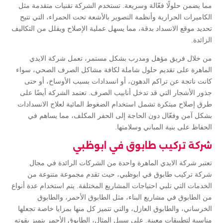
مما يضمن حلولًا فعّالة وسريعة. تستخدم الشركة تقنيات متقدمة مثل
الكاميرات الحرارية وأنظمة التصوير بالأشعة تحت الحمراء، التي تتيح
تحديد موقع الانسداد بدقة، مما يسهل عملية الإصلاح ويقلل من التكاليف
الزائدة.
من خلال فريق مؤهل ومدرب بشكل مستمر، تعمل شركة الايدي
الماهرة على تقديم حلول شاملة لكافة مشاكل الصرف الصحي، سواء
كانت ناتجة عن تراكم الدهون، أو انسدادات بسبب الأوساخ، أو حتى
جذور الأشجار التي قد تدخل أنابيب الصرف. تعتمد الشركة أيضًا على
طرق إصلاح مبتكرة تشمل استخدام الضغوط المائية لعلاج الانسدادات
بشكل آمن وفعّال دون الحاجة إلى الحفر المكلف، مما يساهم في
الحفاظ على بنية المباني وسلامتها.
شركة تركيب طابوق في ابوظبي
تعتبر شركة الايدي الماهرة واحدة من الشركات الرائدة في مجال
شركة تركيب طابوق في ابوظبي، حيث تقدم مجموعة متنوعة من
الخدمات التي تلبي احتياجات المشاريع المختلفة. يتم استخدام عدة أنواع
من الطابوق في مشاريع البناء، مثل الطابوق الأحمر، والطابوق
الخرساني، والطابوق العازل، والتي تتميز كل منها بمزايا خاصة تجعلها
مناسبة لتطبيقات معينة. على سبيل المثال، الطابوق الأحمر يتميز بقوته