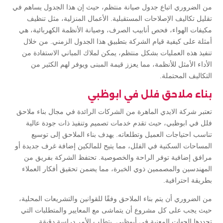
من الضروري اتباع جدول صيانة منتظم، حيث إن هذا الجدول يساهم في
تقليل تكاليف الإصلاحات المستقبلية. الأعمال المنزلية، مثل تنظيف
مكيفات الهواء، فحص أنابيب الصرف، وصيانة الأنظمة الكهربائية، هي
أمثلة على كيفية قيام الشركة بتطبيق هذا الجدول الزمني. من خلال
تنفيذ هذه العمليات بشكل منتظم، يمكن لملاك المباني الاستفادة من
الأداء الأمثل للأنظمة، مما يعزز قيمة المبنى ويوفر لهم الكثير من
التكاليف المحتملة.
بناء ملاحق فلل في ابوظبي
تعتبر شركة الايدي الماهرة من الشركات الرائدة في مجال بناء ملاحق
فلل في ابوظبي، حيث تقدم خدمات تصميم وتنفيذ ذات جودة عالية
تناسب احتياجات العميل وتطلعاته. يهدف بناء الملاحق إلى توسيع
المساحات السكنية في الفلل، مما يتيح للمالكين إضافة غرف جديدة أو
مرافق إضافية توفر الراحة والخصوصية. تحتفظ الشركة بفريق من
المهندسين والمصممين ذوي الخبرة، مما يضمن تحقيق أفكار العملاء
بطريقة احترافية.
من الضروري أن يتم بناء الملاحق وفقًا للقوانين والتشريعات المحلية،
حيث يجب على كل مشروع أن يتماشى مع المعايير والمتطلبات التي
تحددها الجهات المعنية في أبوظبي. يتطلب الأمر دراسة دقيقة