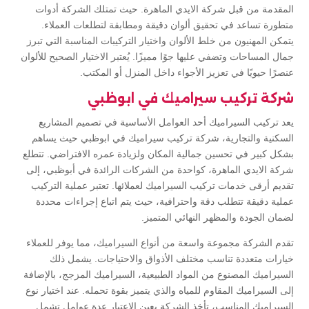
المقدمة من قبل شركة الايدي الماهرة. حيث تمتلك الشركة أدوات
متطورة تساعد في تحقيق ألوان دقيقة ومطابقة لتطلعات العملاء.
يتمكن المهنيون من خلط الألوان واختيار التركيبات المناسبة التي تبرز
جمال المساحات وتضفي عليها جوًا مميزًا. يُعتبر الاختيار الصحيح للألوان
عنصرًا حيويًا في تعزيز الأجواء داخل المنزل أو المكتب.
شركة تركيب سيراميك في ابوظبي
يعد تركيب السيراميك أحد العوامل الأساسية في تصميم المشاريع
السكنية والتجارية، شركة تركيب سيراميك في ابوظبي حيث يساهم
بشكل كبير في تحسين جمالية المكان ولزيادة عمره الافتراضي. تتطلع
شركة الايدي الماهرة، كواحدة من الشركات الرائدة في أبوظبي، إلى
تقديم أرقى خدمات تركيب السيراميك لعملائها. تعتبر عملية التركيب
عملية دقيقة تتطلب دقة واحترافية، حيث يتم اتباع إجراءات محددة
لضمان الجودة والمظهر النهائي المتميز.
تقدم الشركة مجموعة واسعة من أنواع السيراميك، مما يوفر للعملاء
خيارات متعددة تناسب مختلف الأذواق والاحتياجات. يشمل ذلك
السيراميك المصنوع من المواد الطبيعية، السيراميك المزجج، بالإضافة
إلى السيراميك المقاوم للمياه والذي يتميز بقوة تحمله. عند اختيار نوع
السيراميك المناسب، تأخذ الشركة بعين الاعتبار عدة عوامل تشمل