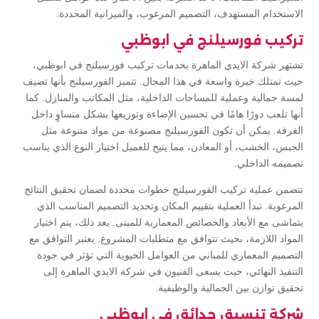
الاستخدام المستهدف، التصميم المرغوب، والميزانية المحددة.
تركيب فورسيلنج في ابوظبي
تشتهر شركة الايدي الماهرة بخدمات تركيب فورسيلنج في ابوظبي،
حيث تمتلك خبرة واسعة في هذا المجال. تتميز الفورسيلنج بأنها تضيف
لمسة جمالية وعملية للمساحات الداخلية، مثل المكاتب والمنازل. كما
أنها تلعب دورًا هامًا في تحسين الإضاءة وتوزيعها بشكل متساوٍ داخل
الغرفة. يمكن أن تكون الفورسيلنج مصنوعة من مواد متنوعة مثل
الجبس، الخشب، أو المعادن، مما يتيح للعميل اختيار النوع الذي يناسب
تصميمه الداخلي.
تتضمن عملية تركيب الفورسيلنج خطوات محددة لضمان تحقيق النتائج
المرغوبة. تبدأ العملية بتقييم المكان وتحديد التصميم المناسب الذي
يتماشى مع الأبعاد والخصائص المعمارية للمبنى. بعد ذلك، يتم اختيار
المواد اللازمة، بحيث تتوافق مع متطلبات المشروع. يعتبر التوافق مع
التصميم المعماري للمباني من العوامل الحيوية التي تؤثر في جودة
التنفيذ النهائي، حيث يسعى الفنيون في شركة الايدي الماهرة إلى
تحقيق توازن بين الجمالية والوظيفية.
شركة تنسيق حدائق في ابوظبي