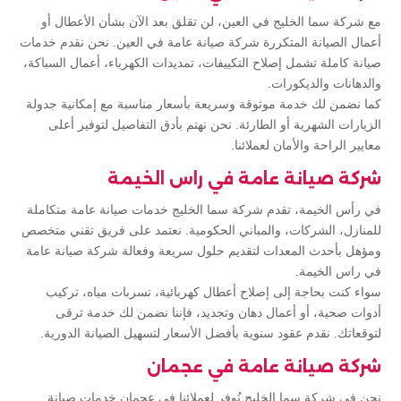
مع شركة سما الخليج في العين، لن تقلق بعد الآن بشأن الأعطال أو
أعمال الصيانة المتكررة شركة صيانة عامة في العين. نحن نقدم خدمات
صيانة كاملة تشمل إصلاح التكييفات، تمديدات الكهرباء، أعمال السباكة،
والدهانات والديكورات.
كما نضمن لك خدمة موثوقة وسريعة بأسعار مناسبة مع إمكانية جدولة
الزيارات الشهرية أو الطارئة. نحن نهتم بأدق التفاصيل لتوفير أعلى
معايير الراحة والأمان لعملائنا.
شركة صيانة عامة في راس الخيمة
في رأس الخيمة، تقدم شركة سما الخليج خدمات صيانة عامة متكاملة
للمنازل، الشركات، والمباني الحكومية. نعتمد على فريق تقني متخصص
ومؤهل بأحدث المعدات لتقديم حلول سريعة وفعالة شركة صيانة عامة
في راس الخيمة.
سواء كنت بحاجة إلى إصلاح أعطال كهربائية، تسربات مياه، تركيب
أدوات صحية، أو أعمال دهان وتجديد، فإننا نضمن لك خدمة ترقى
لتوقعاتك. نقدم عقود سنوية بأفضل الأسعار لتسهيل الصيانة الدورية.
شركة صيانة عامة في عجمان
نحن في شركة سما الخليج نُوفر لعملائنا في عجمان خدمات صيانة