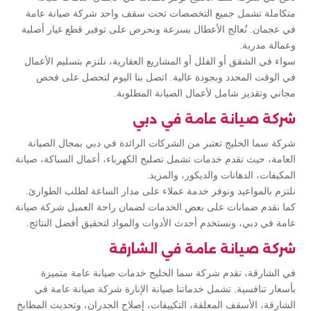
متكاملة تشمل جميع التخصصات تحت سقف واحد شركة صيانة عامة
في عجمان. نُعالج الأعطال بسرعة ونحرص على توفير قطع غيار أصلية
وعمالة مدربة.
سواء في الشقق أو الفلل أو المشاريع العقارية، نلتزم بتسليم الأعمال
في الوقت المحدد وبجودة عالية. اتصل بنا اليوم لتحصل على فحص
مجاني وتقدير شامل لأعمال الصيانة المطلوبة.
شركة صيانة عامة في دبي
شركة سما الخليج تعتبر من الشركات الرائدة في دبي بمجال الصيانة
العامة، حيث تقدم خدمات تشمل تصليح الكهرباء، أعمال السباكة، صيانة
المكيفات، الدهانات والديكور، والمزيد.
نلتزم بالمواعيد ونوفر خدمة عملاء على مدار الساعة لطلب الطوارئ.
كما نقدم ضمانات على بعض الخدمات لضمان راحة العميل شركة صيانة
عامة في دبي، ونستخدم أحدث الأدوات والمواد لتحقيق أفضل النتائج.
شركة صيانة عامة في الشارقة
في الشارقة، تقدم شركة سما الخليج خدمات صيانة عامة متميزة
بأسعار تنافسية. تشمل خدماتنا صيانة الإنارة شركة صيانة عامة في
الشارقة، الأسقف المعلقة، التكييفات، إصلاح الجدران، وتحديث المطابخ