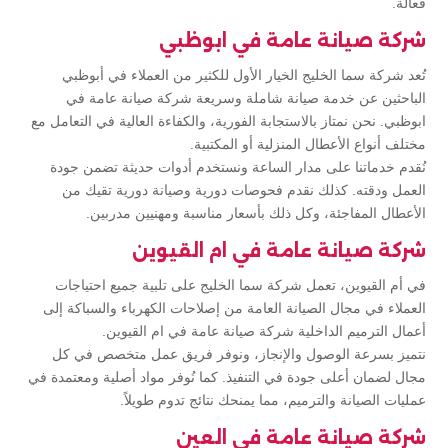
فعالة.
شركة صيانة عامة في ابوظبي
تُعد شركة سما الخليج الخيار الأول للكثير من العملاء في أبوظبي
الباحثين عن خدمة صيانة شاملة وسريعة شركة صيانة عامة في
ابوظبي. نحن نمتاز بالاستجابة الفورية، والكفاءة العالية في التعامل مع
مختلف أنواع الأعطال المنزلية أو المكتبية.
نُقدم خدماتنا على مدار الساعة ونستخدم أدوات حديثة تضمن جودة
العمل ودقته. كذلك نقدم فحوصات دورية وصيانة دورية تقيك من
الأعطال المفاجئة، وكل ذلك بأسعار مناسبة ومهنيين مدربين.
شركة صيانة عامة في ام القيوين
في أم القيوين، تعمل شركة سما الخليج على تلبية جميع احتياجات
العملاء في مجال الصيانة العامة من إصلاحات الكهرباء والسباكة إلى
أعمال الترميم الداخلية شركة صيانة عامة في ام القيوين.
نتميز بسرعة الوصول والإنجاز، ونوفر فريق عمل متخصص في كل
مجال لضمان أعلى جودة في التنفيذ. كما نُوفر مواد أصلية ومعتمدة في
عمليات الصيانة والترميم، مما يمنحك نتائج تدوم طويلاً.
شركة صيانة عامة في العين