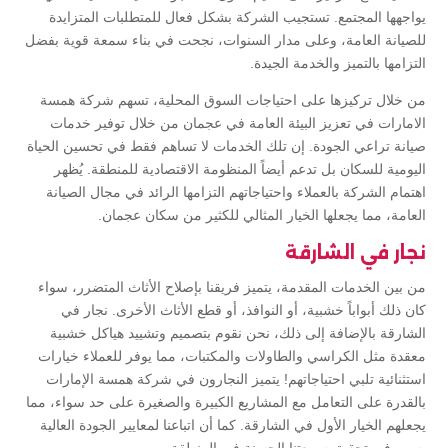
يواجهها المجتمع. تستجيب الشركة بشكل فعال للمتطلبات المتزايدة
للصيانة العامة، وعلى مدار السنوات، نجحت في بناء سمعة قوية بفضل
التزامها بالتميز والخدمة الجيدة.
من خلال تركيزها على احتياجات السوق المحلية، تسهم شركة همسة
الامارات في تعزيز البيئة العامة في عجمان من خلال توفير خدمات
صيانة تراعي الجودة. إن تلك الخدمات لا تساهم فقط في تحسين الحياة
اليومية للسكان بل تدعم أيضاً المنظومة الاقتصادية للمنطقة. يُظهر
اهتمام الشركة بالعملاء واحتياجاتهم التزامها الرائد في مجال الصيانة
العامة، مما يجعلها الخيار المثالي للكثير من سكان عجمان.
نجار في الشارقة
من بين الخدمات المقدمة، يتميز فريقنا بإصلاح الأثاث المتضرر، سواء
كان ذلك أبواباً خشبية، أو النوافذ، أو قطع الأثاث الأخرى. نجار في
الشارقة بالإضافة إلى ذلك، نحن نقوم بتصميم وتشييد هياكل خشبية
معقدة مثل الكراسي والطاولات والمكتبات، مما يوفر للعملاء خيارات
استثنائية تلبي احتياجاتهم! يتميز النجارون في شركة همسة الإمارات
بالقدرة على التعامل مع المشاريع الكبيرة والصغيرة على حد سواء، مما
يجعلهم الخيار الأول في الشارقة. كما أن اتباعنا لمعايير الجودة العالية