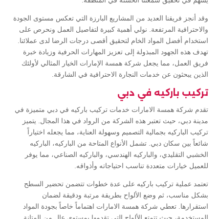
يسهم في تحقيق سمعتنا الحسنة في المنطقة.
وقد أنجز فريقنا العديد من المشاريع البارزة التي تعكس مستوى الجودة
والاحترافية المرتفعة. نولي أهمية كبيرة لتفاصيل العمل ونحرص على
استخدام أفضل المواد الخام لتحقيق أقصى درجات الرضا لدى عملائنا.
تهدف هذه الجهود المبذولة إلى تعزيز المهارات الحرفية وزيادة خبرة
فريق العمل، مما يجعل شركة همسة الإمارات الخيار المثالي لأولئك
الذين يبحثون عن خدمات النجارة الاحترافية في الشارقة.
تركيب باركيه في دبي
تقدم شركة همسة الامارات خدمات تركيب باركيه في دبي متميزة في
مدينة دبي، حيث تعتبر هذه الشركة من الرواد في هذا المجال. يتميز
تركيب الباركيه بجمالية التصميم وسهولة العناية، مما يجعله اختياراً
شائعاً بين سكان دبي. تشمل الأنواع المتاحة من الباركيه، الباركيه
الخشبي التقليدي، والباركيه الهندسي، والباركيه الصناعي، مما يوفر
للعميل خيارات متعددة تناسب احتياجاته وأذواقه.
تعتمد عملية تركيب باركيه على عدة خطوات تتضمن تحضير السطح
بشكل مناسب، ثم وضع الألواح بطريقة مرتبة ودقيقة لضمان
استقرارها. تعطي شركة همسة الامارات اهتماماً خاصاً بجودة المواد
المستخدمة، حيث تتمتع الألواح التي تقدمها بمستوى عالٍ من المتانة