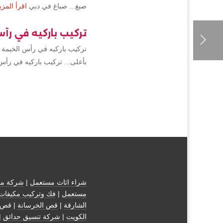
صبغ... صباغ في دبي
اقرأ المزي
تركيب باركيه في رأ
تركيب باركيه في رأس الخيمة 
بأعلى... تركيب باركيه في رأس
شراء اثاث مستعمل
|
شركة مك
مستعمل
|
فك وتركيب مكيفات
الشارقة
|
قص الخرسانة
| قص 
الكويت
|
شركة تنسيق حدائق
|