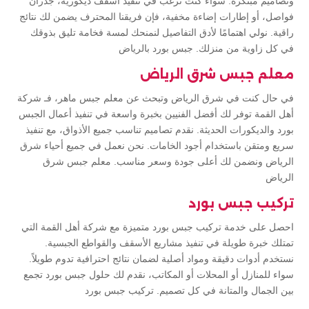
وتصاميم مبتكرة. سواء كنت ترغب في تنفيذ أسقف ديكورية، جدران
فواصل، أو إطارات إضاءة مخفية، فإن فريقنا المحترف يضمن لك نتائج
راقية. نولي اهتمامًا لأدق التفاصيل لنمنحك لمسة فخامة تليق بذوقك
في كل زاوية من منزلك. جبس بورد بالرياض
معلم جبس شرق الرياض
في حال كنت في شرق الرياض وتبحث عن معلم جبس ماهر، فـ شركة
أهل القمة توفر لك أفضل الفنيين بخبرة واسعة في تنفيذ أعمال الجبس
بورد والديكورات الحديثة. نقدم تصاميم تناسب جميع الأذواق، مع تنفيذ
سريع ومتقن باستخدام أجود الخامات. نحن نعمل في جميع أحياء شرق
الرياض ونضمن لك أعلى جودة وسعر مناسب. معلم جبس شرق
الرياض
تركيب جبس بورد
احصل على خدمة تركيب جبس بورد متميزة مع شركة أهل القمة التي
تمتلك خبرة طويلة في تنفيذ مشاريع الأسقف والقواطع الجبسية.
نستخدم أدوات دقيقة ومواد أصلية لضمان نتائج احترافية تدوم طويلاً.
سواء للمنازل أو المحلات أو المكاتب، نقدم لك حلول جبس بورد تجمع
بين الجمال والمتانة في كل تصميم. تركيب جبس بورد