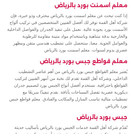
معلم اسمنت بورد بالرياض
إذا كنت تبحث عن معلم اسمنت بورد بالرياض محترف وذو خبرة، فإن
شركة أهل القمة توفر لك أفضل الفنيين المتخصصين في تركيب ألواح
الأسمنت بورد بجودة عالية. نعمل على تنفيذ الجدران والفواصل الداخلية
والخارجية بدقة متناهية وباستخدام مواد متينة مقاومة للرطوبة
والعوامل الجوية. معنا، ستحصل على تشطيب هندسي متقن ومظهر
عصري يدوم لسنوات. معلم اسمنت بورد بالرياض
معلم قواطع جبس بورد بالرياض
يُعتبر معلم القواطع جبس بورد بالرياض من أهم عناصر التشطيب
الداخلي، وشركة أهل القمة تقدم لك نخبة من أمهر الفنيين لتركيب
القواطع باحترافية. نستخدم أفضل أنواع الجبس بورد لتصميم جدران
ديكورية عصرية تفصل المساحات بأناقة. نقدم تنفيذًا سريعًا مع
تشطيبات مثالية تناسب المنازل والمكاتب والفنادق. معلم قواطع جبس
بورد بالرياض
جبس بورد بالرياض
تُقدّم شركة أهل القمة خدمات الجبس بورد بالرياض بأساليب حديثة