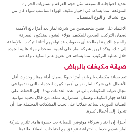
تحديد احتياجاته المتنوعة، مثل حجم الغرفة ومستويات الحرارة
المتوقعة، مما يساعد في اختيار مكيف الهواء المناسب سواء كان من
نوع الشباك أو النوع المنفصل.
الاعتماد على فنيين متخصصين من شركة لمار يعد أمرًا بالغ الأهمية
لضمان التركيب الصحيح للمكيف. هؤلاء الفنيون يمتلكون المعرفة
والخبرة اللازمة لمعالجة أي صعوبات قد تواجههم أثناء التركيب. بالإضافة
إلى ذلك، يؤكد فريق شركة لمار على أهمية استخدام مواد عالية الجودة
خلال عملية التركيب، مما يساهم في تعزيز عمر المكيف وكفاءته.
صيانة مكيفات بالرياض
تعد صيانة مكيفات بالرياض أمرًا حيويًا لضمان أداء ممتاز وحدوث أقل
للأعطال. في شركة لمار، نولي أهمية كبيرة للخدمات التي نقدمها في
مجال صيانة المكيفات بالرياض. هذه الخدمات تهدف إلى الحفاظ على
كفاءة جهاز التكييف وضمان استمرارية عمله. من خلال تحديد مواعيد
الصيانة الدورية، نساعد عملائنا على تجنب المشكلات المحتملة قبل أن
تتحول إلى أعطال كبيرة.
أخيرًا، إن اختيار شركاء موثوقين للصيانة يعد خطوة هامة. تلتزم شركة
لمار بتقديم خدمات احترافية تتوافق مع احتياجات العملاء. طاقمنا