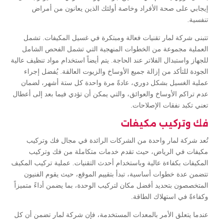
إيجابي على صحة الأفراد وخاصة أولئك الذين يعانون من أمراض
تنفسية.
تتبنى شركة لمار تقنيات فعالة ومبتكرة في غسيل المكيفات. تشمل
العملية مجموعة من الخطوات المنهجية التي تشمل الفحص الشامل
للجهاز واستبدال الفلاتر عند الحاجة. يتم أيضاً استخدام مواد تنظيف عالية
الجودة للتأكد من إزالة جميع الأوساخ والزيوت العالقة. يُفضل إجراء
عملية الغسيل بشكل دوري، عادةً مرة واحدة كل ستة أشهر، لضمان
عدم تراكم الأوساخ والعوائق، والتي يمكن أن تؤدي فيما بعد إلى أعطال
تعني تكبد نفقات الإصلاحات.
فك وتركيب مكيفات
تُعد شركة لمار واحدة من الشركات الرائدة في مجال فك وتركيب
مكيفات في الرياض، حيث تقدم خدمات متكاملة من فك وتركيب
المكيفات بكفاءة عالية وباستخدام أحدث التقنيات. عملية تركيب المكيف
تتضمن عدة خطوات أساسية، تبدأ بتقييم الموقع، حيث يقوم الفنيون
المتخصصون بتحديد أفضل مكان لتركيب الوحدة، بما يضمن أداءً متميزاً
وكفاءةً في استهلاك الطاقة.
عندما يتعلق الأمر بالمعدات المستخدمة، فإن شركة لمار تضمن أن كل