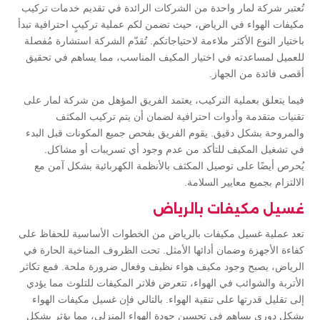
تُعتبر شركة لمار واحدة من الشركات الرائدة في تقديم خدمات تركيب
مكيفات الهواء في الرياض، حيث تضمن لكم عملية تركيبٍ احترافية تبدأ
باختيار النوع الأكثر ملاءمة لاحتياجاتكم. تُقدّم الشركة استشارة مُفصلة
للعميل لمساعدته في اختيار المكيف المناسب، مما يساهم في تحقيق
أقصى فائدة من الجهاز.
فيما يتعلق بعملية التركيب، يعتمد الفريق المؤهل من شركة لمار على
تقنيات متقدمة وأدوات احترافية لضمان أن يتم تركيب المكثف
والمروحة بشكل دقيق. يقوم الفريق بفحص جميع المكونات قبل البدء
في تشغيل المكيف للتأكد من عدم وجود أي تسريبات أو مشاكل.
يُحرص أيضًا على توصيل المكثف بالأنظمة الكهربائية بشكل آمن مع
الالتزام بجميع معايير السلامة.
غسيل مكيفات بالرياض
تعد عملية غسيل مكيفات بالرياض من الخطوات الأساسية للحفاظ على
كفاءة الأجهزة وضمان أدائها الأمثل. تحت الظروف المناخية الحارة في
الرياض، يصبح وجود مكيف هواء نظيف وفعال ضرورة ملحة. فمع تكاثر
الأتربة والشوائب في الهواء، تتعرض فلاتر المكيفات للتلوث مما يؤدي
إلى تقليل قدرتها على تنقية الهواء. بالتالي فإن غسيل مكيفات الهواء
بشكل دوري يساهم في تحسين جودة الهواء المنزلي، مما يؤثر بشكل