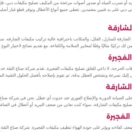
ريد أو تسرب المياه أو صدور أصوات مزعجة من المكيف تصليح مكيفات دبي، فإن
دبي على يد فنيين معتمدين. نغطي جميع أنواع الأعطال ونوفر قطع غيار أصلي
لشارقة
الشارقة للمنازل، الفلل، والمكاتب باحترافية عالية تركيب مكيفات الشارقه. 
ك تركيبًا مثاليًا وفقًا لمعايير السلامة والكفاءة، مع تقديم نصائح لاختيار النو
لفجيرة
ت الحرجة، لا داعي للقلق تصليح مكيفات الفجيرة. تقدم شركة صناع الثقة خ
 إليك بسرعة ونشخص العطل بدقة، ثم نقوم بإصلاحه بأفضل الحلول التقنية الم
لشارقة
على الصيانة الدورية والإصلاح الفوري عند حدوث أي عطل. نحن في شركة صناع 
تصليح مكيفات الشارقة، سواء كنت تعاني من ضعف التبريد أو أعطال في الضاغط 
لفجيرة
ضعف كفاءته ويؤثر على جودة الهواء تنظيف مكيفات الفجيرة. شركة صناع الثقة