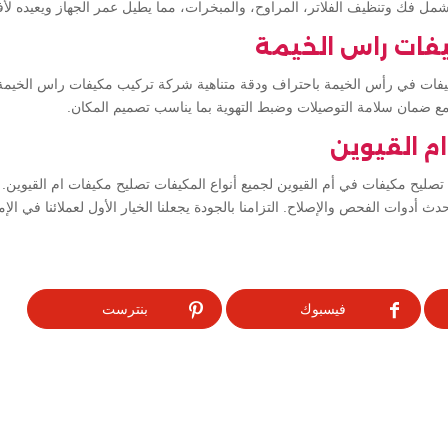
شمل فك وتنظيف الفلاتر، المراوح، والمبخرات، مما يطيل عمر الجهاز ويعيده لأف
فات راس الخيمة
ت في رأس الخيمة باحتراف ودقة متناهية شركة تركيب مكيفات راس الخيمة. 
 مع ضمان سلامة التوصيلات وضبط التهوية بما يناسب تصميم المكان.
م القيوين
صليح مكيفات في أم القيوين لجميع أنواع المكيفات تصليح مكيفات ام القيوين.
حدث أدوات الفحص والإصلاح. التزامنا بالجودة يجعلنا الخيار الأول لعملائنا في الإم
فيسبوك
بنترست