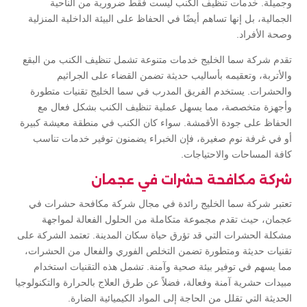
وجميلة. خدمات تنظيف الكنب ليست فقط ضرورية من الناحية
الجمالية، بل إنها تساهم أيضًا في الحفاظ على البيئة الداخلية المنزلية
وصحة الأفراد.
تقدم شركة سما الخليج خدمات متنوعة تشمل تنظيف الكنب من البقع
والأتربة، وتعقيمه بأساليب حديثة تضمن القضاء على الجراثيم
والحشرات. يستخدم الفريق المدرب في سما الخليج تقنيات متطورة
وأجهزة متخصصة، مما يسهل عملية تنظيف الكنب بشكل فعال مع
الحفاظ على جودة الأقمشة. سواء كان الكنب في منطقة معيشة كبيرة
أو في غرفة نوم صغيرة، فإن الخبراء يضمنون توفير خدمات تناسب
كافة المساحات والاحتياجات.
شركة مكافحة حشرات في عجمان
تعتبر شركة سما الخليج رائدة في مجال شركة مكافحة حشرات في
عجمان، حيث تقدم مجموعة متكاملة من الحلول الفعالة لمواجهة
مشكلة الحشرات التي قد تؤرق حياة سكان المدينة. تعتمد الشركة على
تقنيات حديثة ومتطورة تضمن التخلص الفوري والفعال من الحشرات،
مما يسهم في توفير بيئة صحية وآمنة. تشمل هذه التقنيات استخدام
مبيدات حشرية آمنة وفعالة، فضلاً عن طرق العلاج بالحرارة والتكنولوجيا
الحديثة التي تقلل من الحاجة إلى المواد الكيميائية الضارة.