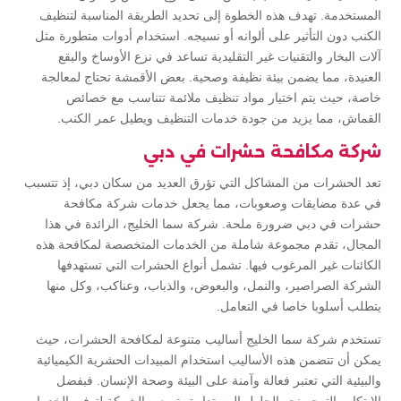
المستخدمة. تهدف هذه الخطوة إلى تحديد الطريقة المناسبة لتنظيف
الكنب دون التأثير على ألوانه أو نسيجه. استخدام أدوات متطورة مثل
آلات البخار والتقنيات غير التقليدية تساعد في نزع الأوساخ والبقع
العنيدة، مما يضمن بيئة نظيفة وصحية. بعض الأقمشة تحتاج لمعالجة
خاصة، حيث يتم اختيار مواد تنظيف ملائمة تتناسب مع خصائص
القماش، مما يزيد من جودة خدمات التنظيف ويطيل عمر الكنب.
شركة مكافحة حشرات في دبي
تعد الحشرات من المشاكل التي تؤرق العديد من سكان دبي، إذ تتسبب
في عدة مضايقات وصعوبات، مما يجعل خدمات شركة مكافحة
حشرات في دبي ضرورة ملحة. شركة سما الخليج، الرائدة في هذا
المجال، تقدم مجموعة شاملة من الخدمات المتخصصة لمكافحة هذه
الكائنات غير المرغوب فيها. تشمل أنواع الحشرات التي تستهدفها
الشركة الصراصير، والنمل، والبعوض، والذباب، وعناكب، وكل منها
يتطلب أسلوبا خاصا في التعامل.
تستخدم شركة سما الخليج أساليب متنوعة لمكافحة الحشرات، حيث
يمكن أن تتضمن هذه الأساليب استخدام المبيدات الحشرية الكيميائية
والبيئية التي تعتبر فعالة وآمنة على البيئة وصحة الإنسان. فبفضل