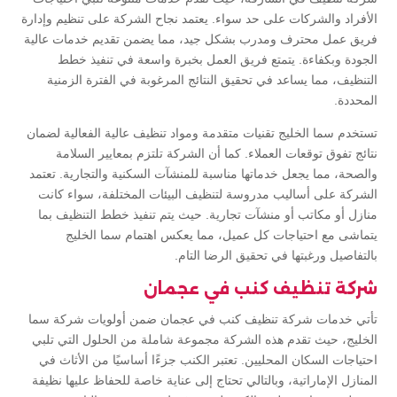
الأفراد والشركات على حد سواء. يعتمد نجاح الشركة على تنظيم وإدارة
فريق عمل محترف ومدرب بشكل جيد، مما يضمن تقديم خدمات عالية
الجودة وبكفاءة. يتمتع فريق العمل بخبرة واسعة في تنفيذ خطط
التنظيف، مما يساعد في تحقيق النتائج المرغوبة في الفترة الزمنية
المحددة.
تستخدم سما الخليج تقنيات متقدمة ومواد تنظيف عالية الفعالية لضمان
نتائج تفوق توقعات العملاء. كما أن الشركة تلتزم بمعايير السلامة
والصحة، مما يجعل خدماتها مناسبة للمنشآت السكنية والتجارية. تعتمد
الشركة على أساليب مدروسة لتنظيف البيئات المختلفة، سواء كانت
منازل أو مكاتب أو منشآت تجارية. حيث يتم تنفيذ خطط التنظيف بما
يتماشى مع احتياجات كل عميل، مما يعكس اهتمام سما الخليج
بالتفاصيل ورغبتها في تحقيق الرضا التام.
شركة تنظيف كنب في عجمان
تأتي خدمات شركة تنظيف كنب في عجمان ضمن أولويات شركة سما
الخليج، حيث تقدم هذه الشركة مجموعة شاملة من الحلول التي تلبي
احتياجات السكان المحليين. تعتبر الكنب جزءًا أساسيًا من الأثاث في
المنازل الإماراتية، وبالتالي تحتاج إلى عناية خاصة للحفاظ عليها نظيفة