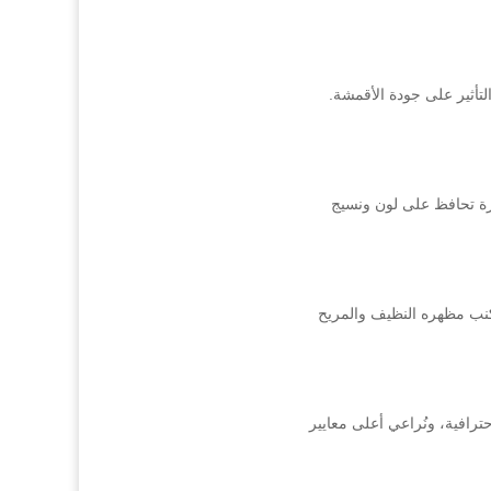
تأثير على جودة الأقمشة.
رة تحافظ على لون ونسيج
كنب مظهره النظيف والمريح
حترافية، ونُراعي أعلى معايير