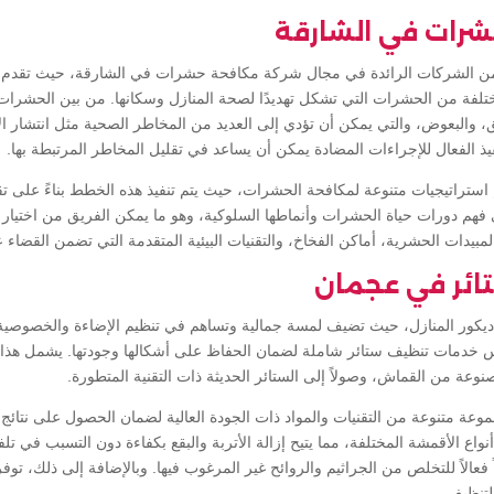
رات في الشارقة
ن الشركات الرائدة في مجال شركة مكافحة حشرات في الشارقة، حيث تقدم 
تلفة من الحشرات التي تشكل تهديدًا لصحة المنازل وسكانها. من بين الحشرات ا
ق، والبعوض، والتي يمكن أن تؤدي إلى العديد من المخاطر الصحية مثل انتشار 
ذ الفعال للإجراءات المضادة يمكن أن يساعد في تقليل المخاطر المرتبطة بها.
ستراتيجيات متنوعة لمكافحة الحشرات، حيث يتم تنفيذ هذه الخطط بناءً على ت
 دورات حياة الحشرات وأنماطها السلوكية، وهو ما يمكن الفريق من اختيار الأدو
بيدات الحشرية، أماكن الفخاخ، والتقنيات البيئية المتقدمة التي تضمن القضاء 
ائر في عجمان
من ديكور المنازل، حيث تضيف لمسة جمالية وتساهم في تنظيم الإضاءة والخصوص
خدمات تنظيف ستائر شاملة لضمان الحفاظ على أشكالها وجودتها. يشمل هذا ا
مصنوعة من القماش، وصولاً إلى الستائر الحديثة ذات التقنية المتطورة.
 متنوعة من التقنيات والمواد ذات الجودة العالية لضمان الحصول على نتائج مث
 الأقمشة المختلفة، مما يتيح إزالة الأتربة والبقع بكفاءة دون التسبب في تلفه
اً فعالاً للتخلص من الجراثيم والروائح غير المرغوب فيها. وبالإضافة إلى ذلك، تو
التنظيف.