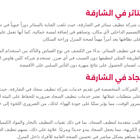
ئر في الشارقة
كة تنظيف ستائر في الشارقة، حيث تلعب العناية بالستائر دوراً حيوياً في تحسي
ن التصميم الداخلي لأي مكان، وتساهم في إضافة لمسة جمالية، كما أنها تعمل عل
ى نظافتها يعد أمراً مهماً لصحة المنزل وراحة السكان.
ة في تنظيف الستائر، بدءًا من الكشف عن نوع القماش والتأكد من استخدام ال
الطريقة المثلى لتنظيفها دون التسبب في أي ضرر. تستخدم شركة كلين هاوس الطر
، لضمان الحصول على نتائج مبهرة دون التأثير السلبي على الأقمشة.
اد في الشارقة
 الشركات المتخصصة في تقديم خدمات شركة تنظيف سجاد في الشارقة، حيث
 على متطلبات عملائها. تعتبر خدمات تنظيف السجاد ضرورية للحفاظ على البيئة 
 بمرور الوقت، مما يؤثر سلبًا على جودة الهواء. لذلك، من الضروري اللجوء إلى
متقدمة لتنظيف السجاد، بما في ذلك تقنيات التنظيف بالبخار والمواد الكيميائ
ئح الكريهة، مما يجعل السجاد يبدو جديدًا ومرتبًا. علاوة على ذلك، يسهم تنظيف ا
ا يساهم بشكل مباشر في تحسين الصحة العامة للأفراد داخل المنزل.