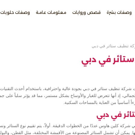
وصفات بشرة
قصص وروايات
معلومات عامة
وصفات حلويات
ة تنظيف ستائر في دبي
تائر في دبي
ركة تنظيف ستائر في دبي بجودة عالية واحترافية، باستخدام أحدث التقنيات و
لي، إذ أنها تتعرض للغبار والأوساخ بشكل مستمر، مما قد يؤثر سلباً على جمال
ءاً أساسياً من العناية بالمساحات السكنية.
ئر في دبي
 شركة كلين هاوس عددًا من الخطوات الدقيقة. أولاً، يتم تقييم نوع الستائر 
يعها. يمكن أن تشمل الستائر المصنوعة من الأقمشة المختلفة، مثل القطن، والبولي