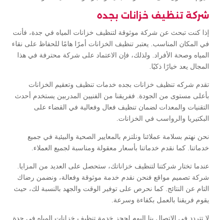
شركة تنظيف خزانات بجده
إذا كنت تبحث عن شركة موثوقة لتنظيف خزانات المياه في جدة، فأنت
في المكان المناسب. يعتبر تنظيف الخزانات أمرًا هامًا للحفاظ على نقاء
المياه وصحة الأفراد. ولذلك، فإن الاعتماد على شركة محترفة في هذا
المجال يعد خيارًا ذكيًا.
تقدم شركه تنظيف خزانات بجده خدمات تنظيف وتعقيم الخزانات
بأعلى مستوى من الجودة. ففريقنا من الفنيين المدربين يستخدم أحدث
التقنيات والمعدات لضمان تنظيف فعال وفعالية في القضاء على
البكتيريا والرواسب في الخزانات.
نحن نهتم بسلامة عملائنا ونلتزم بالمعايير الصحية والبيئية في جميع
خدماتنا. كما نقدم خدماتنا بأسعار معقولة ومناسبة لجميع العملاء.
عندما تختار شركتنا لتنظيف خزاناتك، ستحصل على العديد من المزايا.
شركة تصميم مواقع فنحن نقدم خدمة موثوقة وفعالة، ونضمن رضاك
التام عن النتائج. كما نحرص على توفير الوقت والجهد بالنسبة لك، حيث
يقوم فريقنا بالعمل بكفاءة وسرعة.
لا تتردد في الاتصال بنا اليوم لحجز خدمة تنظيف خزانات المياه في جدة.