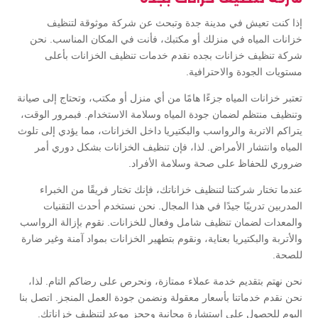
إذا كنت تعيش في مدينة جدة وتبحث عن شركة موثوقة لتنظيف
خزانات المياه في منزلك أو مكتبك، فأنت في المكان المناسب. نحن
شركة تنظيف خزانات بجده نقدم خدمات تنظيف الخزانات بأعلى
مستويات الجودة والاحترافية.
تعتبر خزانات المياه جزءًا هامًا من أي منزل أو مكتب، وتحتاج إلى صيانة
وتنظيف منتظم لضمان جودة المياه وسلامة الاستخدام. فبمرور الوقت،
يتراكم الاتربة والرواسب والبكتيريا داخل الخزانات، مما يؤدي إلى تلوث
المياه وانتشار الأمراض. لذا، فإن تنظيف الخزانات بشكل دوري أمر
ضروري للحفاظ على صحة وسلامة الأفراد.
عندما تختار شركتنا لتنظيف خزاناتك، فإنك تختار فريقًا من الخبراء
المدربين تدريبًا جيدًا في هذا المجال. نحن نستخدم أحدث التقنيات
والمعدات لضمان تنظيف شامل وفعال للخزانات. نقوم بإزالة الرواسب
والأتربة والبكتيريا بعناية، ونقوم بتطهير الخزانات بمواد آمنة وغير ضارة
للصحة.
نحن نهتم بتقديم خدمة عملاء ممتازة، ونحرص على رضاكم التام. لذا،
نحن نقدم خدماتنا بأسعار معقولة ونضمن جودة العمل المنجز. اتصل بنا
اليوم للحصول على استشارة مجانية وحجز موعد لتنظيف خزاناتك.