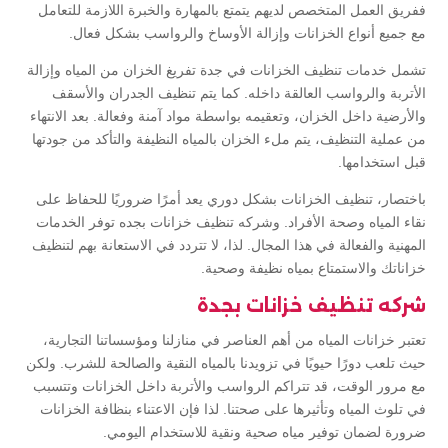
ففريق العمل المتخصص لديهم يتمتع بالمهارة والخبرة اللازمة للتعامل
مع جميع أنواع الخزانات وإزالة الأوساخ والرواسب بشكل فعال.
تشمل خدمات تنظيف الخزانات في جدة تفريغ الخزان من المياه وإزالة
الأتربة والرواسب العالقة داخله. كما يتم تنظيف الجدران والأسقف
والأرضية داخل الخزان، وتعقيمه بواسطة مواد آمنة وفعالة. بعد الانتهاء
من عملية التنظيف، يتم ملء الخزان بالمياه النظيفة والتأكد من جودتها
قبل استخدامها.
باختصار، تنظيف الخزانات بشكل دوري يعد أمرًا ضروريًا للحفاظ على
نقاء المياه وصحة الأفراد. وشركه تنظيف خزانات بجده توفر الخدمات
المهنية والفعالة في هذا المجال. لذا، لا تتردد في الاستعانة بهم لتنظيف
خزاناتك والاستمتاع بمياه نظيفة وصحية.
شركه تنظيف خزانات بجدة
تعتبر خزانات المياه من أهم العناصر في منازلنا ومؤسساتنا التجارية،
حيث تلعب دورًا حيويًا في تزويدنا بالمياه النقية والصالحة للشرب. ولكن
مع مرور الوقت، قد تتراكم الرواسب والأتربة داخل الخزانات وتتسبب
في تلوث المياه وتأثيرها على صحتنا. لذا فإن الاعتناء بنظافة الخزانات
ضرورة لضمان توفير مياه صحية ونقية للاستخدام اليومي.