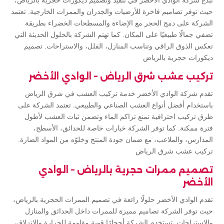
تُبدع شركة الوادي الأخضر في تنفيذ وتصميم ديكورات حجرية بالرياض،
حيث توفر تصاميم فاخرة للأرضيات والجدران والممرات الخارجية. تعتمد
الشركة على دمج الحجر مع الإضاءة والمسطحات الخضراء بطريقة
تضفي جمالًا طبيعيًا على المكان. كما تهتم الشركة بالحلول الحديثة التي
تعكس الذوق الراقي وتناسب المنازل، الفلل، والاستراحات. تصميم
ديكورات حجرية بالرياض
تركيب عشب شرق الرياض – الوادي الأخضر
تقدم شركة الوادي الأخضر خدمة تركيب العشب في شرق الرياض
باستخدام أفضل أنواع العشب الصناعي والطبيعي. تعتمد الشركة على
طرق تركيب احترافية تمنع تراكم الماء وتضمن ثبات العشب لأطول
فترة ممكنة. كما توفر الشركة خيارات خاصة للحدائق، الأسطح،
المدارس، والملاعب، مع ضمان جودة المنتج وخلوّه من المواد الضارة.
تركيب عشب شرق الرياض
تصميم ممرات حجرية بالرياض – الوادي
الأخضر
تقدم الوادي الأخضر حلولًا رائعة في تصميم الممرات الحجرية بالرياض،
حيث توفر الشركة تصاميم مميزة للممرات داخل الحدائق والمنازل
والاستراحات. تستخدم الشركة أحجارًا قوية مقاومة للحرارة والانزلاق،