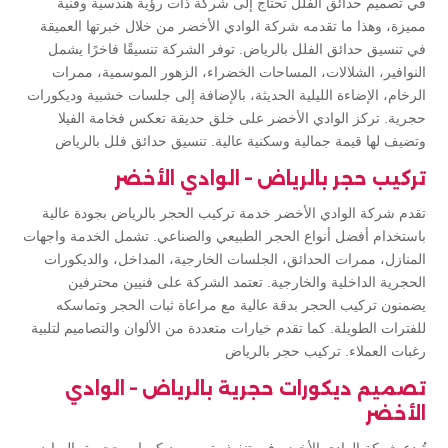
في تصميم حدائق الفلل تحتاج إلى شركة ذات رؤية هندسية وفنية
مميزة، وهذا ما تقدمه شركة الوادي الأخضر من خلال خبرتها العميقة
في تنسيق حدائق الفلل بالرياض. توفر الشركة تنسيقًا فاخرًا يشمل
النوافير، الشلالات، المساحات الخضراء، الزهور الموسمية، ممرات
الرخام، الإضاءة الليلية الحديثة، بالإضافة إلى جلسات خشبية وديكورات
حجرية. تركز الوادي الأخضر على خلق حديقة تعكس فخامة الفيلا
وتضيف لها قيمة جمالية وسكنية عالية. تنسيق حدائق فلل بالرياض
تركيب حجر بالرياض – الوادي الأخضر
تقدم شركة الوادي الأخضر خدمة تركيب الحجر بالرياض بجودة عالية
باستخدام أفضل أنواع الحجر الطبيعي والصناعي. تشمل الخدمة واجهات
المنازل، ممرات الحدائق، الجلسات الخارجية، المداخل، والديكورات
الحجرية الداخلية والخارجية. تعتمد الشركة على فنيين محترفين
يضمنون تركيب الحجر بدقة عالية مع مراعاة ثبات الحجر وتماسكه
للفترات الطويلة. كما تقدم خيارات متعددة من الألوان والتصاميم لتلبية
رغبات العملاء. تركيب حجر بالرياض
تصميم ديكورات حجرية بالرياض – الوادي
الأخضر