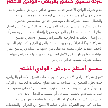
شركة تنسيق حدائق بالرياض – الوادي الأخضر
تقدم شركة الوادي الأخضر خدمة تنسيق حدائق بالرياض بمعايير عالية
تضمن تحويل أي مساحة خارجية إلى لوحة فنية تجمع بين الراحة
والجمال. تعتمد الشركة على مهندسي حدائق متخصصين يقدمون
تصاميم مبتكرة تتماشى مع رغبة العميل وطبيعة المكان. بدءًا من اختيار
أنواع النباتات المناسبة لجو الرياض، مرورًا بإنشاء شبكات الري، وصولًا
إلى إنشاء الجلسات الخارجية والممرات وتنسيق الأشجار، تضمن
الشركة تنفيذًا احترافيًا يجمع بين المتانة والذوق الرفيع. كما تهتم الوادي
الأخضر بتقديم حلول مستدامة تقلل من استهلاك المياه وتزيد من عمر
النباتات، مما يجعلها الخيار الأول لمن يرغب في حديقة جميلة وسهلة
الصيانة. شركة تنسيق حدائق بالرياض
تنسيق أسطح بالرياض – الوادي الأخضر
تتفوق شركة الوادي الأخضر في تقديم خدمات تنسيق الأسطح بالرياض،
حيث تحوّل السطح إلى مساحة مريحة تصلح للجلسات العائلية أو الركن
الهادئ أو حتى الحديقة الخاصة الصغيرة. تعتمد الشركة على تصميمات
عصرية تستخدم العشب الصناعي أو الطبيعي، النجيل الجداري،
الجلسات الخشبية، والديكورات الحجرية بما يتناسب مع المساحة
المتاحة. كما تهتم الشركة بحلول حماية الأسطح من الحرارة والتشققات