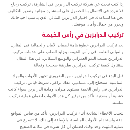
إذا كنت تبحث عن شركة تركيب الدرابزين في الشارقة، تركيب زجاج
فلا تتردد في الاتصال بنا للحصول على استشارة مجانية وتقدير للتكاليف.
نحن هنا لنساعدك في اختيار الدرابزين المثالي الذي يناسب احتياجاتك
ويعزز من جمال وأمان موقعك.
تركيب الدرابزين في رأس الخيمة
يعد تركيب الدرابزين خطوة هامة لضمان الأمان والجمالية في المنازل
والمباني العامة. في رأس الخيمة، يتزايد الطلب على خدمات تركيب
الدرابزين بسبب النمو العمراني والتوسع السكاني. في هذا المقال،
سنتناول كيفية تركيب الدرابزين بطريقة صحيحة وفعالة.
قبل البدء في تركيب الدرابزين، من الضروري تجهيز الأدوات والمواد
المناسبة. ستحتاج إلى: مسامير، مفك براغي، شريط قياس، تركيب
الدرابزين في راس الخيمة مستوى ميزان، ومادة الدرابزين سواء كانت
خشبية أو معدنية. تأكد من توفير كل هذه الأدوات لضمان عملية تركيب
سلسة.
لتجنب الأخطاء الشائعة أثناء تركيب الدرابزين، تأكد من قياس المواقع
بدقة واستخدام الأدوات المناسبة. بالإضافة إلى ذلك، لا تتسرع في
عملية التثبيت وخذ وقتك لضمان أن كل شيء في مكانه الصحيح.