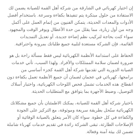
إن اختيار كهربائي في الشارقة من شركة أهل القمة للصيانة يضمن لك
الاستفادة من حلول مبتكرة يتم تنفيذها بكفاءة وسرعة. باستخدام أفضل
الأدوات والمعدات الحديثة، يتمكن الفنيون من إتمام العمل على أكمل
وجه من أول زيارة، مما يقلل من حدة الأعطال ويوفر الوقت والمجهود.
سواء كنت بحاجة لتركيب نظم إضاءة جديدة، أو تعديل التمديدات
القائمة، فإن الشركة مستعدة لتلبية جميع طلباتك بمرونة واحترافية.
الحفاظ على استدامة الأنظمة الكهربائية ليس فقط مسألة راحة بل هو
ضرورة لضمان سلامة الممتلكات والأفراد. ولهذا السبب، تأتي خدمات
الصيانة الدورية التي تقدمها شركة أهل القمة كجزء أساسي من
برامجها، كهربائي في عجمان لضمان أن جميع الأنظمة تعمل بكفاءة دون
انقطاع. هذه الخدمات تشمل فحص اللوحات الكهربائية، واختبار أسلاك
التوصيل، وضبط الأجهزة بما يتوافق مع المتطلبات الحديثة.
باختيار شركة أهل القمة للصيانة، يمكنك الاطمئنان بأن جميع مشكلاتك
الكهربائية ستُحل بطريقة سريعة وموثوقة، مع التركيز على الجودة
والكفاءة في كل خطوة. سواء كان الأمر يتعلق بالصيانة الوقائية أو
الإصلاحات الطارئة، تبقى الشركة رائدة في تقديم خدمات كهرباء شاملة
تضمن لك بيئة آمنة وفعالة.