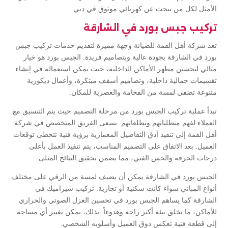
الأمثل لكل من يبحث عن كهربائي موثوق في دبي.
تركيب جبس بورد في الشارقة
تعد شركة أهل القمة للصيانة وجهة مميزة لتقديم خدمات تركيب جبس
بورد في الشارقة بجودة عالية وبتصاميم فريدة. الجبس بورد هو خيار
مثالي لتحسين مظهر الأماكن الداخلية، حيث يمكن استعماله في إنشاء
تقسيمات جمالية داخلية، وتصاميم أسقف مبتكرة، وأعمال ديكورية
متنوعة تضفي لمسة من الفخامة والعصرية للمكان.
تبدأ عملية تركيب الجبس بورد من مرحلة التصميم حيث يتم التنسيق مع
العملاء لفهم متطلباتهم وتطلعاتهم. يسعى الفريق المتخصص في شركة
أهل القمة إلى تنفيذ أدق التفاصيل المعمارية برؤية فنية تتخطى توقعات
العميل. بعد الاتفاق على التصميم المناسب، يتم تنفيذ العمل بأعلى
درجات الحرفة والحس الفني، مما يضمن تحقيق النتائج المثلى.
الجبس بورد في الشارقة يمكن أن يضيف لمسة من الرقي على مختلف
أنواع المباني سواء كانت سكنية أو تجارية. تركيب سيراميك في
الشارقة كما يساهم الجبس بورد في تحسين العزل الصوتي والحراري
للأماكن، ما يخلق بيئة أكثر راحة وهدوءاً. بذلك، يمكن تغيير أي مساحة
إلى قطعة فنية تعكس ذوق العميل وأسلوبه الشخصي.