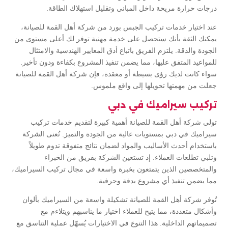
درجات حرارة مريحة داخل المباني وتقليل استهلاك الطاقة.
عند اختيار خدمات تركيب الجبس بورد من شركة أهل القمة للصيانة،
يمكنك الثقة بأنك ستحصل على خدمة مهنية توفر لك أعلى مستوى من
الجودة والدقة. يلتزم الفريق باتباع أدق المعايير الهندسية والامتثال
للمواعيد المتفق عليها، مما يضمن تنفيذ المشروع بكفاءة ودون تأخير.
سواء كانت لديك رؤى بسيطة أو معقدة، فإن شركة أهل القمة للصيانة
جعلت من مهمتها تحويلها إلى واقع ملموس.
تركيب سيراميك في دبي
تولي شركة أهل القمة للصيانة أهمية كبيرة لتقديم خدمات تركيب
سيراميك في دبي بمستويات عالية من الجودة والتميز. تُعنى الشركة
باستخدام أحدث الأساليب والمواد لضمان نتائج متفوقة تدوم طويلاً
وتلبي تطلعات العملاء. إذ تستعين الشركة بفريق من الخبراء
والمتخصصين الذين يتمتعون بخبرة واسعة في مجال تركيب السيراميك،
مما يضمن تنفيذ أي مشروع بدقة وحرفية.
تُوفر شركة أهل القمة للصيانة تشكيلة واسعة من السيراميك بألوان
وأشكال متعددة، مما يتيح للعملاء اختيار ما يناسبهم ويتلاءم مع
تصميماتهم الداخلية. هذا التنوع في الاختيارات يُسهّل عملية التناسق مع