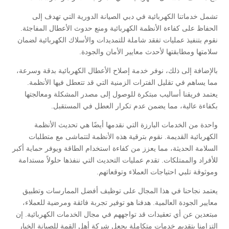
تشمل خدماتنا الكهربائية في دبي الصيانة الدورية التي تهدف إلى
الحفاظ على كفاءة الأنظمة الكهربائية ومنع حدوث الأعطال المفاجئة.
نقوم بتنفيذ عمليات تفقد شاملة للتمديدات والأسلاك الكهربائية لضمان
سلامتها ومطابقتها لأحدث معايير الأمان والجودة.
بالإضافة إلى ذلك، نوفر خدمة إصلاح الأعطال الكهربائية بدقة وسرعة،
مما يساهم في تقليل الفترات الزمنية التي قد تتعطل فيها الأنظمة.
يعتمد فريقنا أساليب مبتكرة للوصول إلى مصدر المشكلة ومعالجتها
بكفاءة عالية، مما يضمن عدم تكرار العطل في المستقبل.
واحدة من الخدمات البارزة التي نقدمها أيضًا هي تحديث الأنظمة
الكهربائية القديمة. نقوم بترقية هذه الأنظمة لتتماشى مع متطلبات
السلامة الحديثة، مما يعزز من كفاءة استخدام الطاقة ويوفر حماية أكبر
للأفراد والممتلكات. تقدم عمليات التحديث التي ننفذها حلولاً مستدامة
وموثوقة تلبي احتياجات العملاء وتوقعاتهم.
يعتمد نجاحنا في هذا المجال على توظيف أفضل الممارسات وتطبيق
معايير الجودة العالمية. هدفنا هو توفير تجربة فائقة ومرضية للعملاء،
مبتعدين عن أي تعقيدات قد تواجههم في مجال الخدمات الكهربائية. إن
التزامنا بتقديم خدمات متكاملة يجعل شركة أهل القمة للصيانة الخيار