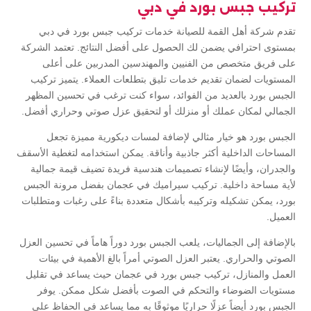
تركيب جبس بورد في دبي
تقدم شركة أهل القمة للصيانة خدمات تركيب جبس بورد في دبي
بمستوى احترافي يضمن لك الحصول على أفضل النتائج. تعتمد الشركة
على فريق متخصص من الفنيين والمهندسين المدربين على أعلى
المستويات لضمان تقديم خدمات تليق بتطلعات العملاء. يتميز تركيب
الجبس بورد بالعديد من الفوائد، سواء كنت ترغب في تحسين المظهر
الجمالي لمكان عملك أو منزلك أو لتحقيق عزل صوتي وحراري أفضل.
الجبس بورد هو خيار مثالي لإضافة لمسات ديكورية مميزة تجعل
المساحات الداخلية أكثر جاذبية وأناقة. يمكن استخدامه لتغطية الأسقف
والجدران، وأيضًا لإنشاء تصميمات هندسية فريدة تضيف قيمة جمالية
لأية مساحة داخلية. تركيب سيراميك في عجمان بفضل مرونة الجبس
بورد، يمكن تشكيله وتركيبه بأشكال متعددة بناءً على رغبات ومتطلبات
العميل.
بالإضافة إلى الجماليات، يلعب الجبس بورد دوراً هاماً في تحسين العزل
الصوتي والحراري. يعتبر العزل الصوتي أمراً بالغ الأهمية في بيئات
العمل والمنازل، تركيب جبس بورد في عجمان حيث يساعد في تقليل
مستويات الضوضاء والتحكم في الصوت بأفضل شكل ممكن. يوفر
الجبس بورد أيضاً عزلًا حراريًا موثوقًا به مما يساعد في الحفاظ على