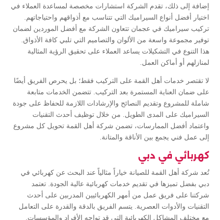
إضافة إلى ذلك، تقدم الشركة استشارات مخصصة لمساعدة العملاء في
اختيار أفضل أنواع السيراميك التي تتناسب مع أذواقهم واحتياجاتهم.
تركيب سيراميك في عجمان تتعاون الشركة مع أفضل الموردين لضمان
توفير مجموعة واسعة من الألوان والتصاميم التي تلبي كافة الأذواق.
هذا التنوع في التشكيلات يساعد العملاء على تحقيق الرؤية المثالية
لمنازلهم أو أماكن العمل.
لا تقتصر خدمات أهل القمة على التركيب فقط؛ بل يحرص الفريق أيضًا
على ضمان العناية المستمرة بعد التركيب. تتضمن الخدمات متابعة
شاملة للمشروع وتقديم النصائح والإرشادات اللازمة للحفاظ على جودة
السيراميك على المدى الطويل. من خلال توظيف أحدث التقنيات
واعتماد أفضل الممارسات، تضمن شركة أهل القمة تحويل كل مشروع
إلى عمل فني يجمع بين الأناقة والمتانة.
كهربائي في دبي
تُعد شركة أهل القمة للصيانة خياراً مثالياً عند البحث عن كهربائي في
دبي بفضل تميزها في تقديم خدمات كهربائية عالية الجودة. تعتمد
شركتنا على فريق عمل من أمهر الكهربائيين المدربين على أحدث
التقنيات والأدوات العصرية. يتسم الفريق بالدقة والقدرة على التعامل
مع مختلف المشاكل الكهربائية التي قد تواجه الأفراد والمؤسسات.