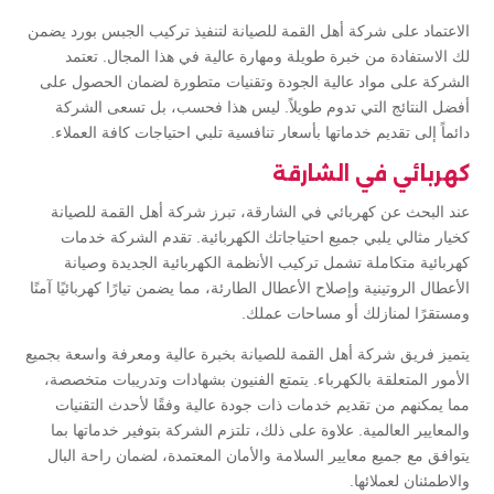
الاعتماد على شركة أهل القمة للصيانة لتنفيذ تركيب الجبس بورد يضمن
لك الاستفادة من خبرة طويلة ومهارة عالية في هذا المجال. تعتمد
الشركة على مواد عالية الجودة وتقنيات متطورة لضمان الحصول على
أفضل النتائج التي تدوم طويلاً. ليس هذا فحسب، بل تسعى الشركة
دائماً إلى تقديم خدماتها بأسعار تنافسية تلبي احتياجات كافة العملاء.
كهربائي في الشارقة
عند البحث عن كهربائي في الشارقة، تبرز شركة أهل القمة للصيانة
كخيار مثالي يلبي جميع احتياجاتك الكهربائية. تقدم الشركة خدمات
كهربائية متكاملة تشمل تركيب الأنظمة الكهربائية الجديدة وصيانة
الأعطال الروتينية وإصلاح الأعطال الطارئة، مما يضمن تيارًا كهربائيًا آمنًا
ومستقرًا لمنازلك أو مساحات عملك.
يتميز فريق شركة أهل القمة للصيانة بخبرة عالية ومعرفة واسعة بجميع
الأمور المتعلقة بالكهرباء. يتمتع الفنيون بشهادات وتدريبات متخصصة،
مما يمكنهم من تقديم خدمات ذات جودة عالية وفقًا لأحدث التقنيات
والمعايير العالمية. علاوة على ذلك، تلتزم الشركة بتوفير خدماتها بما
يتوافق مع جميع معايير السلامة والأمان المعتمدة، لضمان راحة البال
والاطمئنان لعملائها.