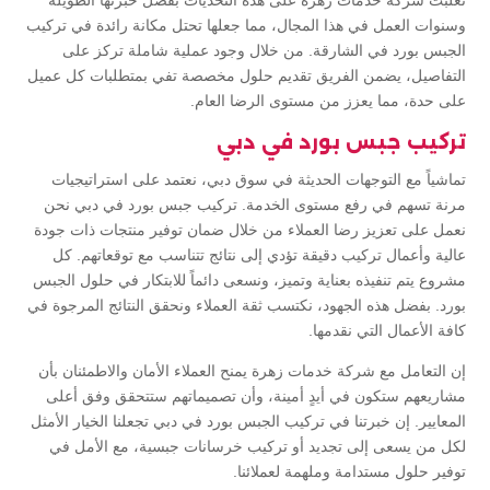
تغلبت شركة خدمات زهرة على هذه التحديات بفضل خبرتها الطويلة
وسنوات العمل في هذا المجال، مما جعلها تحتل مكانة رائدة في تركيب
الجبس بورد في الشارقة. من خلال وجود عملية شاملة تركز على
التفاصيل، يضمن الفريق تقديم حلول مخصصة تفي بمتطلبات كل عميل
على حدة، مما يعزز من مستوى الرضا العام.
تركيب جبس بورد في دبي
تماشياً مع التوجهات الحديثة في سوق دبي، نعتمد على استراتيجيات
مرنة تسهم في رفع مستوى الخدمة. تركيب جبس بورد في دبي نحن
نعمل على تعزيز رضا العملاء من خلال ضمان توفير منتجات ذات جودة
عالية وأعمال تركيب دقيقة تؤدي إلى نتائج تتناسب مع توقعاتهم. كل
مشروع يتم تنفيذه بعناية وتميز، ونسعى دائماً للابتكار في حلول الجبس
بورد. بفضل هذه الجهود، نكتسب ثقة العملاء ونحقق النتائج المرجوة في
كافة الأعمال التي نقدمها.
إن التعامل مع شركة خدمات زهرة يمنح العملاء الأمان والاطمئنان بأن
مشاريعهم ستكون في أيدٍ أمينة، وأن تصميماتهم ستتحقق وفق أعلى
المعايير. إن خبرتنا في تركيب الجبس بورد في دبي تجعلنا الخيار الأمثل
لكل من يسعى إلى تجديد أو تركيب خرسانات جبسية، مع الأمل في
توفير حلول مستدامة وملهمة لعملائنا.