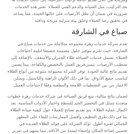
بعد التركيب، مثل الصيانة والدعم الفني للعملاء. تعتبر هذه الخدمات
ضرورية في ضمان أن تظل الأرضيات على حالتها الجيدة، مما يساعد
في تحقيق رضا العملاء وخلق بيئة منزلية مريحة ودافئة.
صباغ في الشارقة
تقدم شركة خدمات زهرة مجموعة متكاملة من خدمات صباغ في
الشارقة، حيث تلتزم بتوفير حلول مصممة خصيصًا لتلبية احتياجات
العملاء. تشمل خدمات الصباغة طلاء الجدران والأسقف، بالإضافة إلى
تشطيب الأرضيات. يتميز فريق العمل بالتخصص والكفاءة، مما يضمن
تقديم نتائج عالية الجودة. توفر الشركة مجموعة متنوعة من أنواع الطلاء
لتناسب جميع الأذواق، بما في ذلك الألوان الزاهية والباستيل، ويمكن
الاختيار من بين التشطيبات اللامعة والمطفية وفقًا لاحتياجات العميل.
لضمان نتائج مثالية، يتبع فريق الصباغة في شركة خدمات زهرة خطوات
متعددة تتمثل في التحضير الجيد للسطح واختيار الأدوات المناسبة. بعد
اكتمال عملية الطلاء، يتم تقديم نصائح للعملاء حول كيفية صيانة الطلاء،
بما في ذلك طرق التنظيف وأفضل الممارسات للبقاء على المظهر
الجمالي لفترة أطول. تؤكد الشركة على فوائد الطلاء العديدة في
تحسين إضاءة المكان وإضفاء لمسة من الأناقة، مما يسهم في تعزيز