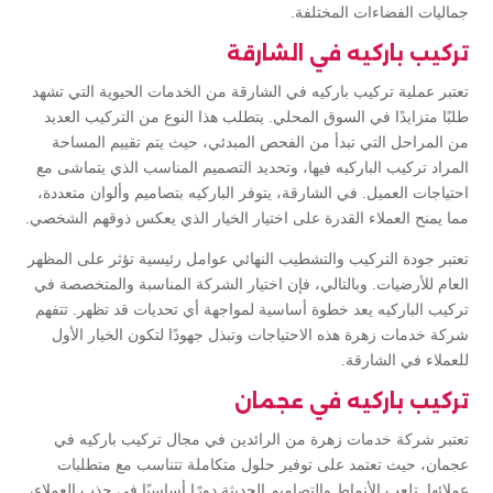
جماليات الفضاءات المختلفة.
تركيب باركيه في الشارقة
تعتبر عملية تركيب باركيه في الشارقة من الخدمات الحيوية التي تشهد
طلبًا متزايدًا في السوق المحلي. يتطلب هذا النوع من التركيب العديد
من المراحل التي تبدأ من الفحص المبدئي، حيث يتم تقييم المساحة
المراد تركيب الباركيه فيها، وتحديد التصميم المناسب الذي يتماشى مع
احتياجات العميل. في الشارقة، يتوفر الباركيه بتصاميم وألوان متعددة،
مما يمنح العملاء القدرة على اختيار الخيار الذي يعكس ذوقهم الشخصي.
تعتبر جودة التركيب والتشطيب النهائي عوامل رئيسية تؤثر على المظهر
العام للأرضيات. وبالتالي، فإن اختيار الشركة المناسبة والمتخصصة في
تركيب الباركيه يعد خطوة أساسية لمواجهة أي تحديات قد تظهر. تتفهم
شركة خدمات زهرة هذه الاحتياجات وتبذل جهودًا لتكون الخيار الأول
للعملاء في الشارقة.
تركيب باركيه في عجمان
تعتبر شركة خدمات زهرة من الرائدين في مجال تركيب باركيه في
عجمان، حيث تعتمد على توفير حلول متكاملة تتناسب مع متطلبات
عملائها. تلعب الأنماط والتصاميم الحديثة دورًا أساسيًا في جذب العملاء،