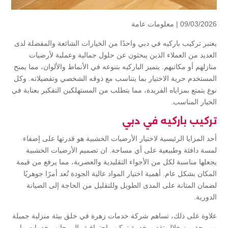
09/03/2026 |
معلومات عامة
يعتبر تركيب باركيه في دبي واحدًا من الخيارات الشائعة والمفضلة لدى
العديد من العملاء الذين يبحثون عن حلول جمالية وعملية لأرضيات
منازلهم أو مكاتبهم. يتميز الباركيه بتنوعه في الأنماط والألوان، مما يمنح
المستخدم حرية الاختيار بما يتناسب مع ذوقه الشخصي وتفضيلاته. وكل
نوع يتمتع بمزاياه الفريدة، مما يتطلب من المستهلكين التفكير بعناية في
الخيار المناسب.
تركيب باركيه في دبي
أحد المزايا الرئيسية لاختيار الأرضيات الخشبية هو قدرتها على إضفاء
لمسة دافئة وطبيعية على أي مساحة. ان تصميم الأرضيات الخشبية
يجعلها مناسبة لكل من الأجواء التقليدية والعصرية، مما يرفع من قيمة
المكان بشكل عام. أهمية اختيار المواد عالية الجودة تُعد أمرًا جوهريًا
لضمان المتانة على المدى الطويل وللتقليل من الحاجة إلى الصيانة
الدورية.
علاوة على ذلك، تساهم شركة خدمات زهرة في خلق بيئة منزلية جميلة
ومريحة من خلال تقديم خدمة تركيب احترافية، إلى جانب خدمات ما