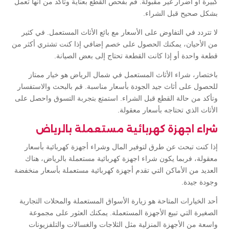
كبيرة أو أضرار غير مقبولة. قم بفحص القطع بعناية وتأكد من أنها تعمل
بشكل صحيح قبل الشراء.
لا تتردد في التفاوض على الأسعار مع بائع الأثاث المستعمل. في كثير
من الأحيان، يمكنك الحصول على خصم إضافي إذا كنت تشتري أكثر من
قطعة واحدة أو إذا كانت القطعة تحتاج إلى بعض الصيانة.
باختصار، شراء الأثاث المستعمل في شمال الرياض هو خيار ممتاز
للحصول على أثاث جيد الجودة بأسعار مناسبة. قم بالبحث والاستفسار
وتأكد من حالة القطع قبل الشراء. استمتع بتجربة التسوق واحصل على
الأثاث الذي تحتاجه بأسعار معقولة.
شراء اجهزة كهربائية مستعملة بالرياض
إذا كنت تبحث عن طرق لتوفير المال وشراء أجهزة كهربائية بأسعار
معقولة، فربما يكون شراء اجهزة كهربائية مستعملة بالرياض، هناك
العديد من الأماكن التي تقدم أجهزة كهربائية مستعملة بأسعار منخفضة
وجودة جيدة.
أحد الخيارات المتاحة هو زيارة الأسواق المستعملة والمحلات التجارية
الصغيرة التي تبيع الأجهزة المستعملة. يمكنك العثور على مجموعة
واسعة من الأجهزة المنزلية مثل الثلاجات والغسالات والتلفزيونات