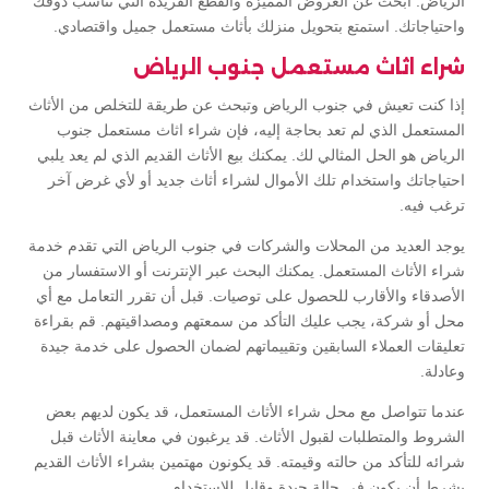
الرياض. ابحث عن العروض المميزة والقطع الفريدة التي تناسب ذوقك
واحتياجاتك. استمتع بتحويل منزلك بأثاث مستعمل جميل واقتصادي.
شراء اثاث مستعمل جنوب الرياض
إذا كنت تعيش في جنوب الرياض وتبحث عن طريقة للتخلص من الأثاث
المستعمل الذي لم تعد بحاجة إليه، فإن شراء اثاث مستعمل جنوب
الرياض هو الحل المثالي لك. يمكنك بيع الأثاث القديم الذي لم يعد يلبي
احتياجاتك واستخدام تلك الأموال لشراء أثاث جديد أو لأي غرض آخر
ترغب فيه.
يوجد العديد من المحلات والشركات في جنوب الرياض التي تقدم خدمة
شراء الأثاث المستعمل. يمكنك البحث عبر الإنترنت أو الاستفسار من
الأصدقاء والأقارب للحصول على توصيات. قبل أن تقرر التعامل مع أي
محل أو شركة، يجب عليك التأكد من سمعتهم ومصداقيتهم. قم بقراءة
تعليقات العملاء السابقين وتقييماتهم لضمان الحصول على خدمة جيدة
وعادلة.
عندما تتواصل مع محل شراء الأثاث المستعمل، قد يكون لديهم بعض
الشروط والمتطلبات لقبول الأثاث. قد يرغبون في معاينة الأثاث قبل
شرائه للتأكد من حالته وقيمته. قد يكونون مهتمين بشراء الأثاث القديم
بشرط أن يكون في حالة جيدة وقابل للاستخدام.