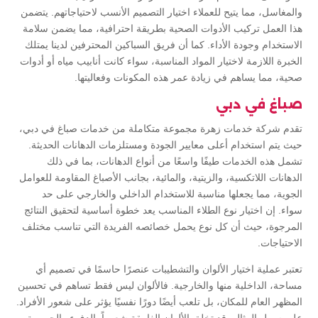
والمغاسل، مما يتيح للعملاء اختيار التصميم الأنسب لاحتياجاتهم. يتضمن
هذا العمل تركيب الأدوات الصحية بطريقة احترافية، مما يضمن سلامة
الاستخدام وجودة الأداء. كما أن فريق السباكين المحترفين لدينا يمتلك
الخبرة اللازمة لاختيار المواد المناسبة، سواء كانت أنابيب مياه أو أدوات
صحية، مما يساهم في زيادة عمر هذه المكونات وفعاليتها.
صباغ في دبي
تقدم شركة خدمات زهرة مجموعة متكاملة من خدمات صباغ في دبي،
حيث يتم استخدام أعلى معايير الجودة ومستلزمات الدهانات الحديثة.
تشمل هذه الخدمات طيفًا واسعًا من أنواع الدهانات، بما في ذلك
الدهانات اللاتكسية، والزيتية، والمائية، بجانب الأصباغ المقاومة للعوامل
الجوية، مما يجعلها مناسبة للاستخدام الداخلي والخارجي على حد
سواء. إن اختيار نوع الطلاء المناسب يعد خطوة أساسية لتحقيق النتائج
المرجوة، حيث أن كل نوع يحمل خصائصه الفريدة التي تناسب مختلف
الاحتياجات.
تعتبر عملية اختيار الألوان والتشطيبات عنصرًا حاسمًا في تصميم أي
مساحة، الداخلية منها والخارجية. فالألوان ليس فقط تساهم في تحسين
المظهر العام للمكان، بل تلعب أيضًا دورًا نفسيًا يؤثر على شعور الأفراد.