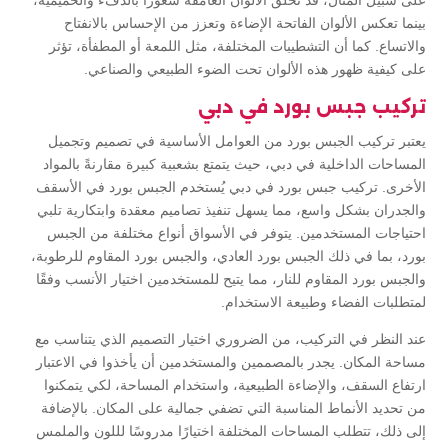
على سبيل المثال، قد تخلق الألوان الغامقة شعوراً بالدفء والحميمية،
بينما تعكس الألوان الفاتحة الإضاءة وتعزز من الإحساس بالانفتاح
والاتساع. كما أن التشطيبات المختلفة، مثل اللمعة أو المطفأة، تؤثر
على كيفية ظهور هذه الألوان تحت الضوء الطبيعي والصناعي.
تركيب جبس بورد في دبي
يعتبر تركيب الجبس بورد من العوامل الأساسية في تصميم وتجميل
المساحات الداخلية في دبي، حيث يتمتع بشعبية كبيرة مقارنةً بالمواد
الأخرى. تركيب جبس بورد في دبي يُستخدم الجبس بورد في الأسقف
والجدران بشكل واسع، مما يسهل تنفيذ تصاميم معقدة وابتكارية تلبي
احتياجات المستخدمين. يتوفر في الأسواق أنواع مختلفة من الجبس
بورد، بما في ذلك الجبس بورد العادي، والجبس بورد المقاوم للرطوبة،
والجبس بورد المقاوم للنار، مما يتيح للمستخدمين اختيار الأنسب وفقًا
لمتطلبات الفضاء وطبيعة الاستخدام.
عند النظر في التركيب، من الضروري اختيار التصميم الذي يتناسب مع
مساحة المكان. يجدر بالمصممين والمستخدمين أن يأخذوا في الاعتبار
ارتفاع السقف، والإضاءة الطبيعية، واستخدام المساحة، لكي يتمكنوا
من تحديد الأنماط المناسبة التي تضفي جمالية على المكان. بالإضافة
إلى ذلك، تتطلب المساحات المختلفة اختيارًا مدروسًا لللون والملمس