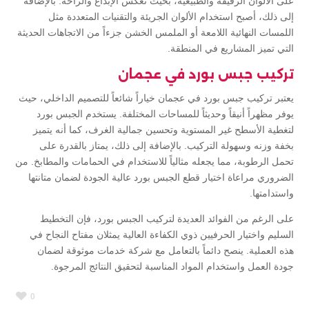
على الألوان الرقيقة والطبيعية، بحيث تعكس الإبداع والراحة. بالإضافة
إلى ذلك، أصبح استخدام الألوان الجريئة والتقنيات المتعددة مثل
اللمسات النهائية اللامعة أو الملمس الخشن جزءاً من الاتجاهات الحديثة
التي تميز المشاريع في المنطقة.
تركيب جبس بورد في عجمان
يعتبر تركيب جبس بورد في عجمان خياراً شائعاً للتصميم الداخلي، حيث
يوفر مظهراً أنيقاً وحديثاً للمساحات المختلفة. يستخدم الجبس بورد
لتغطية الأسطح غير المستوية وتحسين جمالية الغرف، كما أنه يتميز
بخفة وزنه وسهولة التركيب. بالإضافة إلى ذلك، يمتاز بالقدرة على
تحمل الرطوبة، مما يجعله مثالياً للاستخدام في الحمامات والمطابخ. من
الضروري مراعاة اختيار قطع الجبس بورد عالية الجودة لضمان متانتها
واستدامتها.
على الرغم من الفوائد العديدة لتركيب الجبس بورد، فإن التخطيط
السليم واختيار الحرفيين ذوي الكفاءة العالية يمثلان مفتاح النجاح في
هذه العملية. ينصح دائماً بالتعامل مع شركة خدمات موثوقة لضمان
جودة العمل واستخدام المواد المناسبة لتحقيق النتائج المرجوة.
0