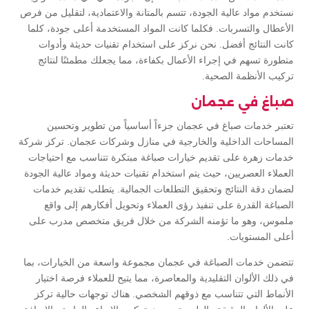
نستخدم مواد عالية الجودة، تتسم بالمتانة والاعتمادية، لتقليل من فرص
الأعطال والتسربات. فكلما كانت المواد المستخدمة أعلى جودة، كلما
كانت النتائج أفضل. نحن نركز على استخدام تقنيات حديثة وأدوات
متطورة تسهم في إجراء الأعمال بكفاءة، مما يجعلك مطمئنًا لنتائج
تركيب الأنظمة الصحية.
صباغ في عجمان
تعتبر خدمات صباغ في عجمان جزءاً أساسياً من تطوير وتحسين
المساحات الداخلية والخارجية في منازل وشركات عجمان. تركز شركة
خدمات زهرة على تقديم خيارات صباغة مبتكرة تتناسب مع احتياجات
العملاء العصريين، حيث يتم استخدام تقنيات حديثة ومواد عالية الجودة
لضمان دقة النتائج وتحقيق التطلعات الجمالية. يتطلب تقديم خدمات
الصباغة القدرة على تنفيذ رؤى العملاء وتحويل أفكارهم إلى واقع
ملموس، وهو ما تؤمنه الشركة من خلال فريق متخصص مدرب على
أعلى المستويات.
تتضمن خدمات الصباغة في عجمان مجموعة واسعة من الخيارات، بما
في ذلك الألوان التقليدية والمعاصرة، مما يتيح للعملاء فرصة اختيار
الأنماط التي تتناسب مع ذوقهم الشخصي. هناك توجهات حالية تركز