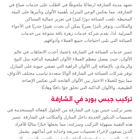
تشهد مدينة الشارقة ارتفاعًا ملحوظًا في الطلب على خدمات صباغ في
الشارقة، مما يعكس الوعي المتزايد بأهمية الألوان وتأثيرها على البيئة
المحيطة. تلعب الصباغة دورًا كبيرًا في تعزيز جمالية المساكن
والمكاتب، وتوفر تأثيرًا بصريًا يمكن أن يحدث تغييرًا جذريًا في الأجواء
المنزلية. لذا، تقدم شركة خدمات زهرة باقة متنوعة من خدمات
الصباغة التي تلبي احتياجات جميع العملاء وأذواقهم.
تتميز خدمات الصباغة في الشارقة باعتماد أحدث الاتجاهات في عالم
الألوان، حيث يفضل معظم العملاء الألوان الطبيعية الدافئة مثل البيج
والرمادي، بالإضافة إلى الألوان الزاهية التي تضفي حيوية على المنازل.
توفر شركات الصباغة في الشارقة ألوانًا متعددة تناسب مختلف الأذواق،
مما يتيح للعملاء الاختيار بين الألوان الفاتحة التي تعكس الإضاءة
الطبيعية، والألوان الداكنة التي تخلق جوًا دافئًا وهادئًا.
تركيب جبس بورد في الشارقة
يعتبر تركيب جبس بورد في الشارقة من الحلول الفعالة المستخدمة في
تصميمات الديكور الحديثة داخل المنازل والمكاتب في الشارقة. تتميز
هذه التقنية بسهولة التركيب وسرعته، مما يجعلها خيارًا مثاليًا للأفراد
الذين يسعون لإجراء تحسينات سريعة وجذابة في أماكنهم. يشمل
تركيب الجبس بورد استخدام ألواح مكونة من الجبس المسور، التي