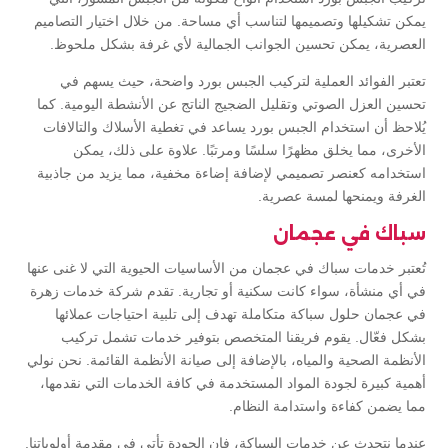
يمكن تشكيلها وتصميمها لتناسب أي مساحة. من خلال اختيار التصاميم
العصرية، يمكن تحسين الجوانب الجمالية لأي غرفة بشكل ملحوظ.
تعتبر الفوائد العملية لتركيب الجبس بورد واضحة، حيث يسهم في
تحسين العزل الصوتي وتقليل الضجيج الناتج عن الأنشطة اليومية. كما
يُلاحظ أن استخدام الجبس بورد يساعد في تغطية الأسلاك والتالافات
الأخرى، مما يخلق مظهرًا سلسًا ومرتبًا. علاوة على ذلك، يمكن
استخدامه كعنصر تصميمي لإضافة إضاءة مخفية، مما يزيد من جاذبية
الغرفة ويمنحها لمسة عصرية.
سباك في عجمان
تُعتبر خدمات سباك في عجمان من الأساسيات الحيوية التي لا غنى عنها
في أي منشأة، سواء كانت سكنية أو تجارية. تقدم شركة خدمات زهرة
في عجمان حلول سباكة متكاملة تهدف إلى تلبية احتياجات عملائها
بشكل فعّال. يقوم فريقنا المتخصص بتوفير خدمات تشمل تركيب
الأنظمة الصحية والمياه، بالإضافة إلى صيانة الأنظمة القائمة. نحن نولي
أهمية كبيرة لجودة المواد المستخدمة في كافة الخدمات التي نقدمها،
مما يضمن كفاءة واستدامة النظام.
عندما نتحدث عن خدمات السباكة، فإن الجودة تأتي في مقدمة أولوياتنا.