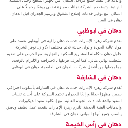
والدقة في تنفيذ جميع مراحل الدهان، من تجهيز السطح وحتى اللمسة
النهائية. وتستخدم الشركة دهانات مميزة تضفي رونقًا وجمالًا على
المكان، مع توفير خدمات إصلاح الشقوق وترميم الجدران قبل الدهان.
دهان في العين
دهان في ابوظبي
تقدم شركة زهرة الإمارات خدمات دهان راقية في أبوظبي تعتمد على
مواد عالية الجودة وألوان حديثة تلائم مختلف الأذواق. توفر الشركة
حلول دهان متكاملة للمشاريع السكنية والتجارية، مع الحرص على تقديم
تشطيب نهائي مثالي. كما يُعرف فريقها بالاحترافية والالتزام بالوقت،
مما يجعلها من أفضل شركات الدهان في العاصمة. دهان في ابوظبي
دهان في الشارقة
تُقدم شركة زهرة الإمارات خدمات دهان في الشارقة بأسلوب احترافي
يضمن مظهرًا جذابًا ورائعًا للجدران. تعتمد الشركة على أحدث تقنيات
التنفيذ والدهانات ذات الجودة العالية، مع إمكانية تنفيذ الديكورات
والدهانات الفنية الحديثة. تلتزم زهرة الإمارات بتقديم عمل نظيف ودقيق
يناسب جميع أنواع المباني. دهان في الشارقة
دهان في رأس الخيمة