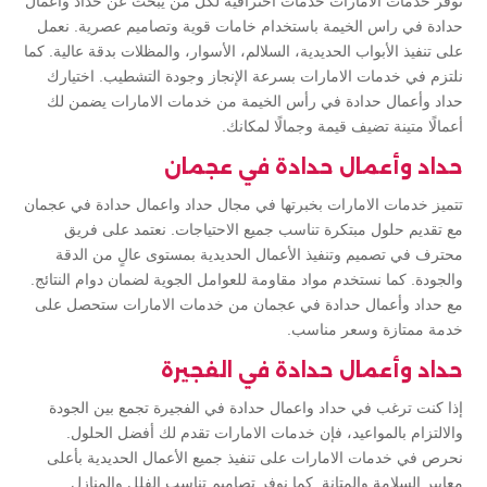
توفر خدمات الامارات خدمات احترافية لكل من يبحث عن حداد واعمال
حدادة في راس الخيمة باستخدام خامات قوية وتصاميم عصرية. نعمل
على تنفيذ الأبواب الحديدية، السلالم، الأسوار، والمظلات بدقة عالية. كما
نلتزم في خدمات الامارات بسرعة الإنجاز وجودة التشطيب. اختيارك
حداد وأعمال حدادة في رأس الخيمة من خدمات الامارات يضمن لك
أعمالًا متينة تضيف قيمة وجمالًا لمكانك.
حداد وأعمال حدادة في عجمان
تتميز خدمات الامارات بخبرتها في مجال حداد واعمال حدادة في عجمان
مع تقديم حلول مبتكرة تناسب جميع الاحتياجات. نعتمد على فريق
محترف في تصميم وتنفيذ الأعمال الحديدية بمستوى عالٍ من الدقة
والجودة. كما نستخدم مواد مقاومة للعوامل الجوية لضمان دوام النتائج.
مع حداد وأعمال حدادة في عجمان من خدمات الامارات ستحصل على
خدمة ممتازة وسعر مناسب.
حداد وأعمال حدادة في الفجيرة
إذا كنت ترغب في حداد واعمال حدادة في الفجيرة تجمع بين الجودة
والالتزام بالمواعيد، فإن خدمات الامارات تقدم لك أفضل الحلول.
نحرص في خدمات الامارات على تنفيذ جميع الأعمال الحديدية بأعلى
معايير السلامة والمتانة. كما نوفر تصاميم تناسب الفلل والمنازل