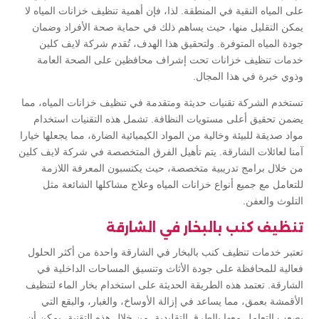
على المياه النقية في المنطقة. لذا، فإن أهمية تنظيف خزانات المياه لا
يمكن التقليل منها، حيث يساهم ذلك في حماية صحة الأفراد وضمان
جودة المياه المتوفرة. ولتحقيق هذا الهدف، تُقدم شركة لايف كلين
خدمات تنظيف خزانات تحت إشراف محافظين على الصحة العامة
وذوي خبرة في هذا المجال.
تستخدم الشركة تقنيات حديثة ومتقدمة في تنظيف خزانات المياه، مما
يضمن تحقيق أعلى مستويات النظافة. تشمل هذه التقنيات استخدام
مواد صديقة للبيئة وخالية من المواد الكيميائية الضارة، مما يجعلها خيارا
آمنا لعائلات الشارقة. يتم تأهيل الفرق المتخصصة في شركة لايف كلين
من خلال برامج تدريبية متخصصة، حيث يكتسبون المعرفة اللازمة
للتعامل مع جميع أنواع خزانات المياه وعلاج مشاكلها الشائعة مثل
التلوث والعفن.
تنظيف كنب بالبخار في الشارقة
تعتبر خدمات تنظيف كنب بالبخار في الشارقة واحدة من أكثر الحلول
فعالية للمحافظة على جودة الأثاث وتنسيق المساحات الداخلية في
الشارقة. تعتمد هذه الطريقة الحديثة على استخدام بخار الماء لتنظيف
الأقمشة بعمق، مما يساعد في إزالة الأوساخ، والغبار، والبقع التي
يصعب التعامل معها بالطرق التقليدية. من خلال هذه التقنية، يمكن أن