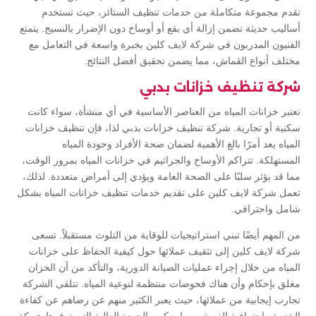
تقدم مجموعة متكاملة من خدمات تنظيف الستائر، حيث تستخدم
أساليب حديثة تضمن إزالة أي بقع أو أوساخ دون الإضرار بالنسيج. يتمتع
الفنيون المدربون في شركة لايف كلين بخبرة واسعة في التعامل مع
مختلف أنواع القماش، مما يضمن تحقيق أفضل النتائج.
شركة تنظيف خزانات بدبي
تعتبر خزانات المياه من العناصر الأساسية في أي منشأة، سواء كانت
سكنية أو تجارية. شركة تنظيف خزانات بدبي لذا، فإن تنظيف خزانات
المياه يعد أمرًا بالغ الأهمية لضمان صحة الأفراد وجودة المياه
المستهلكة. تتراكم الأوساخ والجراثيم في خزانات المياه بمرور الوقت،
مما قد يؤثر سلبًا على الصحة العامة ويؤدي إلى أمراض متعددة. لذلك،
تعمل شركة لايف كلين على تقديم خدمات تنظيف خزانات المياه بشكل
شامل واحترافي.
من المهم أيضًا تبني استراتيجيات للوقاية من التلوث مستقبلاً. تسعى
شركة لايف كلين إلى تثقيف عملائها حول كيفية الحفاظ على خزانات
المياه من خلال إجراء عمليات الصيانة الدورية، والتأكد من أن الخزان
مغلق بإحكام وأن هناك فحوصات منتظمة لنوعية المياه. تتلقى الشركة
تجارب إيجابية من عملائها، حيث يعبر الكثير منهم عن رضاهم عن كفاءة