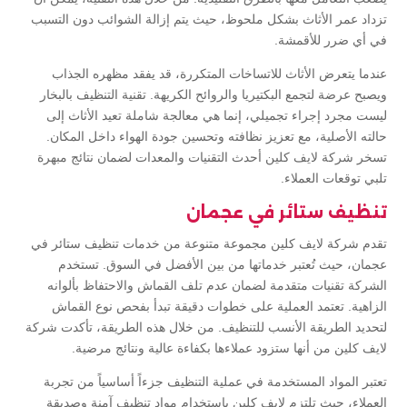
تزداد عمر الأثاث بشكل ملحوظ، حيث يتم إزالة الشوائب دون التسبب
في أي ضرر للأقمشة.
عندما يتعرض الأثاث للاتساخات المتكررة، قد يفقد مظهره الجذاب
ويصبح عرضة لتجمع البكتيريا والروائح الكريهة. تقنية التنظيف بالبخار
ليست مجرد إجراء تجميلي، إنما هي معالجة شاملة تعيد الأثاث إلى
حالته الأصلية، مع تعزيز نظافته وتحسين جودة الهواء داخل المكان.
تسخر شركة لايف كلين أحدث التقنيات والمعدات لضمان نتائج مبهرة
تلبي توقعات العملاء.
تنظيف ستائر في عجمان
تقدم شركة لايف كلين مجموعة متنوعة من خدمات تنظيف ستائر في
عجمان، حيث تُعتبر خدماتها من بين الأفضل في السوق. تستخدم
الشركة تقنيات متقدمة لضمان عدم تلف القماش والاحتفاظ بألوانه
الزاهية. تعتمد العملية على خطوات دقيقة تبدأ بفحص نوع القماش
لتحديد الطريقة الأنسب للتنظيف. من خلال هذه الطريقة، تأكدت شركة
لايف كلين من أنها ستزود عملاءها بكفاءة عالية ونتائج مرضية.
تعتبر المواد المستخدمة في عملية التنظيف جزءاً أساسياً من تجربة
العملاء، حيث تلتزم لايف كلين باستخدام مواد تنظيف آمنة وصديقة