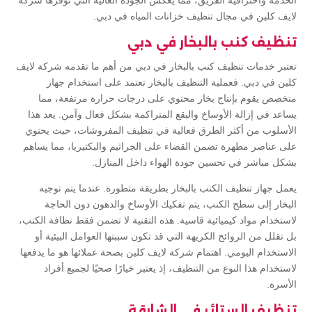
الخدمة واحترافية الفريق، مما يعكس الجودة العالية التي توفرها شركة
لايف كلين في مجال تنظيف خزانات المياه في دبي.
تنظيف كنب بالبخار في دبي
تعتبر خدمات تنظيف كنب بالبخار في دبي من أهم ما تقدمه شركة لايف
كلين في دبي. فعملية التنظيف بالبخار تعتمد على استخدام جهاز
متخصص يقوم بإنتاج بخار محتوي على درجات حرارة مرتفعة، مما
يساعد في إزالة الأوساخ والبقع المتراكمة بشكل فعال وآمن. يعد هذا
الأسلوب من أكثر الطرق فعالية في تنظيف المفروشات، حيث يحتوي
على عناصر مطهرة تضمن القضاء على الجراثيم والبكتيريا، مما يساهم
بشكل مباشر في تحسين جودة الهواء داخل المنازل.
يعمل جهاز تنظيف الكنب بالبخار بطريقة متطورة. عندما يتم توجيه
البخار إلى سطح الكنب، يتم تفكيك الأوساخ والدهون دون الحاجة
لاستخدام مواد كيميائية قاسية. هذه التقنية لا تضمن فقط نظافة الكنب،
بل تقلل من الروائح الكريهة التي قد تكون سببتها العوامل البيئية أو
الاستخدام اليومي. اهتمام شركة لايف كلين بصحة عملائها هو ما يدفعها
لاستخدام هذا النوع من التنظيف، إذ يعتبر خيارًا صحيًا لجميع أفراد
الأسرة.
تنظيف الستائر في الشارقة