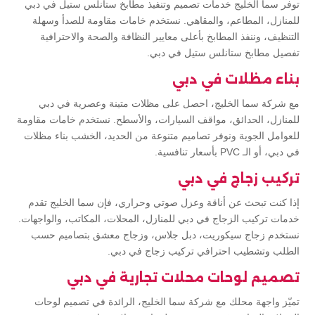
توفر سما الخليج خدمات تصميم وتنفيذ مطابخ ستانلس ستيل في دبي
للمنازل، المطاعم، والمقاهي. نستخدم خامات مقاومة للصدأ وسهلة
التنظيف، وننفذ المطابخ بأعلى معايير النظافة والصحة والاحترافية
تفصيل مطابخ ستانلس ستيل في دبي.
بناء مظلات في دبي
مع شركة سما الخليج، احصل على مظلات متينة وعصرية في دبي
للمنازل، الحدائق، مواقف السيارات، والأسطح. نستخدم خامات مقاومة
للعوامل الجوية ونوفر تصاميم متنوعة من الحديد، الخشب بناء مظلات
في دبي، أو الـ PVC بأسعار تنافسية.
تركيب زجاج في دبي
إذا كنت تبحث عن أناقة وعزل صوتي وحراري، فإن سما الخليج تقدم
خدمات تركيب الزجاج في دبي للمنازل، المحلات، المكاتب، والواجهات.
نستخدم زجاج سيكوريت، دبل جلاس، وزجاج معشق بتصاميم حسب
الطلب وتشطيب احترافي تركيب زجاج في دبي.
تصميم لوحات محلات تجارية في دبي
تميّز واجهة محلك مع شركة سما الخليج، الرائدة في تصميم لوحات