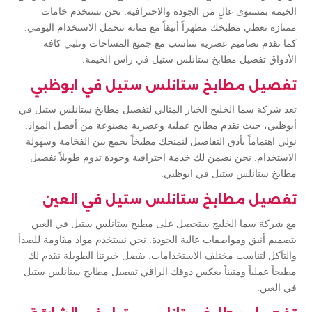
الخيمة بمستوى عالٍ من الجودة والاحترافية. نحن نستخدم خامات
ممتازة تعطي مطبخك مظهراً أنيقاً مع متانة تتحمل الاستخدام اليومي.
كما نقدم تصاميم عصرية تتناسب مع جميع المساحات وتلبي كافة
الأذواق تفصيل مطابخ ستانلس ستيل في راس الخيمة.
تفصيل مطابخ ستانلس ستيل في ابوظبي
تعد شركة سما الخليج الخيار المثالي لتفصيل مطابخ ستانلس ستيل في
أبوظبي، حيث نقدم مطابخ عملية وعصرية مصنوعة من أفضل المواد.
نولي اهتماماً بأدق التفاصيل لنمنحك مطبخاً يجمع بين الفخامة وسهولة
الاستخدام. نحن نضمن لك خدمة احترافية وجودة تدوم طويلاً تفصيل
مطابخ ستانلس ستيل في ابوظبي.
تفصيل مطابخ ستانلس ستيل في العين
مع شركة سما الخليج ستحصل على مطبخ ستانلس ستيل في العين
بتصميم أنيق ومواصفات عالية الجودة. نحن نستخدم مواد مقاومة للصدأ
والتآكل لتناسب مختلف الاستخدامات. بفضل خبرتنا الطويلة نقدم لك
مطبخاً عملياً ومتيناً يعكس ذوقك الراقي تفصيل مطابخ ستانلس ستيل
في العين.