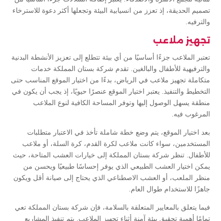
تصميم الحديقة، إذ تعزز من انسيابية البيئة وتجعلها أكثر دعوة للاسترخاء
والترفيه.
تجهيز ملاعب
تعتبر الملاعب جزءًا أساسيًا من أي بيئة تتطلع إلى تعزيز الأنشطة البدنية
والترفيهية للأطفال والبالغين. تقدم شركة بستان المملكة خدمات
متكاملة تجهيز ملاعب في الرياض، بدءًا من اختيار الموقع المناسب حتى
التخطيط والتنفيذ. يعتبر اختيار الموقع عنصرًا حيويًا، إذ يجب أن يكون في
منطقة يسهل الوصول إليها وتوفر المساحة الكافية لنوع الملاعب
المرغوب فيه.
بعد اختيار الموقع، يتم وضع خطة شاملة تأخذ في الاعتبار متطلبات
المستخدمين، سواء كانت ملاعب لكرة القدم، كرة السلة، أو ملاعب
للأطفال. تنظر شركة بستان المملكة إلى خيارات العشب المتاحة، حيث
يمكن اختيار العشب الطبيعي الذي يوفر إحساسًا طبيعيًا ويحسن من
منظر الملعب، أو العشب الاصطناعي الذي يحتاج إلى صيانة أقل ويكون
جاهزًا للاستخدام طوال العام.
فيما يتعلق بالمعايير المتعلقة بالسلامة، فإن شركة بستان المملكة تعي
تمامًا أهمية تحقيق بيئة آمنة أثناء تجهيز الملاعب. يتم تنفيذ المشاريع