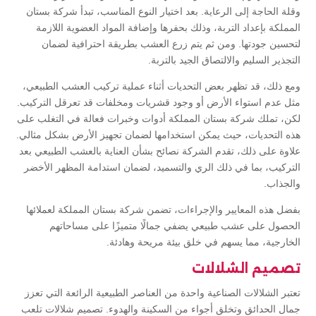
وقلة الحاجة إلى الرعاية. بعد اختيار النوع المناسب، تبدأ شركة بستان
المملكة بإعداد التربة، وذلك بحفرها وإضافة المواد العضوية اللازمة
لتحسين جودتها. ومن ثم يتم زرع العشب بطريقة احترافية لضمان
التجذير السليم والالتصاق الجيد بالتربة.
ومع ذلك، قد تظهر بعض التحديات أثناء عملية تركيب العشب الطبيعي،
مثل عدم استواء الأرض أو وجود قشريات ومخلفات قد تعرقل التركيب.
لكن، تملك شركة بستان المملكة أدوات وخبرات فعالة في التغلب على
هذه التحديات، حيث يمكن استخدامها لضمان تجهيز الأرض بشكل مثالي.
علاوة على ذلك، تقدم الشركة نصائح بشأن العناية بالعشب الطبيعي بعد
التركيب، بما في ذلك الري والتسميد، لضمان استدامة المظهر الأخضر
والجذاب.
بفضل هذه المعايير والإجراءات، تضمن شركة بستان المملكة لعملائها
الحصول على عشب طبيعي يضفي جمالًا متميزًا على مساحاتهم
الخارجية، مما يسهم في خلق بيئة مريحة وهادئة.
تصميم الشلالات
تعتبر الشلالات الصناعية واحدة من العناصر الطبيعية الرائعة التي تعزز
جمال الحدائق وتخلق أجواء من السكينة والهدوء. تصميم شلالات تلعب