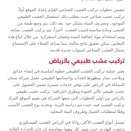
تتضمن خطوات تركيب العشب الصناعي القيام بإعداد الموقع أولاً،
تركيب عشب صناعي حيث يتطلب ذلك استئصال العشب الطبيعي
الموجود، وتصريف المياه بشكل جيد. بعد ذلك، يتم وضع طبقة من
الحصى ومادة مناسبة لتثبيت العشب. أخيراً، يتم تركيب العشب بعناية،
ويتم استخدام مواد إضافية لتثبيته وضمان استقراره. من خلال اتباع هذه
المعايير، يمكن تحقيق نتائج مثالية، مما يساعد العملاء على الإستمتاع
بجمال العشب الصناعي لسنوات عديدة قادمة.
تركيب عشب طبيعي بالرياض
تعتبر عملية تركيب العشب الطبيعي خطوة أساسية في إنشاء حدائق
وملاعب تمتاز بمظهرها الجذاب وإحساسها الطبيعي. تعمل شركة بستان
المملكة في الرياض على توفير خدمات متميزة تضمن الحصول على
عشب طبيعي عالي الجودة وبطرق احترافية. تركيب عشب طبيعي
بالرياض من أولى الخطوات التي تتبعها الشركة هي تقييم الموقع المراد
تركيب العشب فيه، حيث يتم دراسة التربة، وتحديد نوع العشب الأنسب
وفقًا لمتطلبات العميل وظروف البيئة المحلية.
تشمل أنواع العشب الأكثر رواجًا في الرياض العشب الفيسكوزي
وعشب البهارم، حيث يتميز كل منهما بمقاومته لدرجات الحرارة العالية