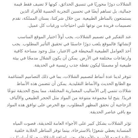
الشلالات دورًا محوريًا في تنسيق الحدائق، كونها لا تضيف فقط قيمة
جمالية، بل تساهم أيضًا في تحسين التجربة الحسية للأفراد الذين
يستمتعون بالمناظر الطبيعية. من خلال شركتنا، بستان المملكة، نقدم
تصميمات فريدة من نوعها تلبي احتياجات ورغبات كل عميل.
عند التفكير في تصميم الشلالات، يجب أولاً اختيار الموقع المناسب
لإنشائها؛ فالموقع يلعب دورًا حاسمًا في تحقيق التأثير المطلوب. يجب
أخذ العوامل الطبيعية المحيطة في الاعتبار، مثل وجود مساحة كافية
وارتفاعات مختلفة في الأرض. يمكن أن يكون الشلال مدمجًا في بيئة
طبيعية أو مصممًا ليكون نقطة جذب رئيسية في الحديقة.
تتوفر لدينا عدة أنماط لتصميم الشلالات، بما في ذلك التصاميم المتناغمة
مع الطابع الحديث والأنماط التقليدية. يمكن أن تتضمن هذه الأنماط
شلالات تنتمي إلى الأساليب المعمارية المختلفة، مما يمنح الحديقة تنوعًا
فريدًا. يتيح لنا مجموعة متنوعة من المواد مثل الحجر الطبيعي والألياف
الزجاجية أن نحقق المظهر المطلوب، مع الحرص على توافق هذه المواد
مع باقي عناصر الحديقة.
تؤثر الشلالات بشكل كبير على الأجواء العامة للحديقة، فصوت المياه
المنسابة يعطي شعورًا بالاسترخاء، بينما توفر المناظر الخلابة خلفية
مثالية لتجمع الأسرة والأصدقاء. يعتبر إضافة الشلالات جزءًا أساسيًا من