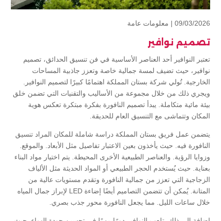
09/03/2026 |
معلومات عامة
تصميم نوافير
تعتبر النوافير أحد العناصر الأساسية في فن تنسيق الحدائق، تصميم
نوافير، حيث تضيف لمسة جمالية خاصة وتعزز جاذبية المساحات
الخارجية. تُولي شركة بستان المملكة اهتمامًا كبيرًا لتصميم النوافير.
ويجري ذلك من خلال مجموعة من الأساليب والتقنيات التي تضمن خلق
بيئة مائية متكاملة. يبدأ تصميم النافورة بفكرة مبتكرة تعكس هوية
المكان وتتماشى مع التنسيق العام للحديقة.
يتضمن عمل فريق بستان المملكة دراسة شاملة للمكان المراد تنسيق
النافورة فيه. حيث يأخذون بعين الاعتبار تفاصيل مثل الأبعاد. والموقع.
وزوايا الرؤية. والعناصر الطبيعية الأخرى المحيطة. يتم اختيار مواد البناء
بعناية. حيث يُستخدم الحجر الطبيعي أو المواد الحديثة مثل الألياف
الزجاجية التي تعزز من جمالية النافورة وتقدم مستويات عالية من
المتانة. يُمكن أن تتضمن التصاميم أيضًا إضاءة LED لإبراز جمال المياه
خلال ساعات الليل. مما يجعل النافورة محور جذب بصري.
إضافة إلى ذلك. تلعب النوافير دورًا مهمًا في تحسين جودة الهواء. حيث