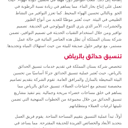
تعمل على إنتاج بخار الماء. مما يساهم في زيادة نسبة الرطوبة في
الجو. وبالتالي تحسين الهواء المحيط. كما تعزز النوافير من النشاط
الطبيعي في البيئة. حيث تُعتبر موطنًا للعديد من أنواع الطيور
والحشرات، الأمر الذي يثري التنوع البيولوجي في الحديقة. تصميم
نوافير ومن خلال استخدام التقنيات الحديثة في تصميم النوافير، تضمن
شركة بستان المملكة أن تظل هذه العناصر المائية في حالة عمل
مستمر، مع توفير حلول صديقة للبيئة من حيث استهلاك المياه وتجديدها.
تنسيق حدائق بالرياض
تتخصص شركة بستان المملكة في تقديم خدمات تنسيق الحدائق
بالرياض، حيث تُعتبر عملية تنسيق الحدائق جزءًا أساسيًا من تحسين
البيئة المحيطة بالمنازل والمرافق العامة. تقوم الشركة بتقديم تصاميم
مخصصة تنسجم مع احتياجات العملاء، تنسيق حدائق بالرياض مما
يساهم في خلق مساحات خضراء مريحة وجمالية. يتم تنفيذ مشاريع
تنسيق الحدائق من خلال مجموعة من الخطوات المنهجية التي تضمن
تلبيتها لرغبات العملاء ومتطلباتهم.
أولاً، تبدأ عملية التنسيق بتقييم المساحة المتاحة. يقوم فريق العمل
بتحديد الأبعاد والخصائص الفريدة للحديقة المقترحة. مما يساعد في