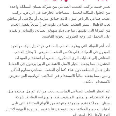
تعتبر خدمة تركيب العشب الصناعي من شركة بستان المملكة واحدة
من الحلول المثالية لتجميل المساحات الخارجية في الرياض، تركيب
عشب صناعي بالرياض سواء كانت حدائق منزلية، أو ملاعب، أو مناطق
لعب للأطفال. يتميز العشب الصناعي بكونه خياراً شائعاً بفضل العديد
من المزايا التي يقدمها، بما في ذلك سهولة الصيانة، والمتانة، والقدرة
على التحمل في وجه الظروف الجوية القاسية.
أحد أهم الفوائد التي يوفرها العشب الصناعي هو تقليل الوقت والجهد
المبذول في الصيانة. على عكس العشب الطبيعي، لا يحتاج العشب
الصناعي إلى عمليات الري المتكررة، القص، أو استخدام المبيدات
الحشرية، مما يجعله الخيار الأمثل للأشخاص الذين يرغبون في الحفاظ
على جمال المنطقة دون عناء. كما أن العشب الصناعي مقاوم للتآكل
ومتين، مما يجعله مثالياً للاستخدام في الملاعب الرياضية التي تتعرض
للاستخدام المكثف.
عند اختيار العشب الصناعي المناسب، يجب مراعاة عوامل متعددة مثل
نوع الاستخدام، والمظهر المرغوب فيه، والميزانية المتاحة. شركة
بستان المملكة تقدم مجموعة متنوعة من الأنواع المختلفة التي تلبي
احتياجات جميع العملاء، حيث يقوم فريقنا بتقديم المشورة المهنية لاختيار
النوع الأمثل لكل استخدام.