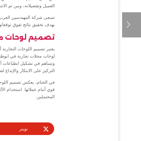
العميل وتفضيلاته، ومن ثم الان
تسعى شركة المهندسين العرب إل
بهدف تحقيق نتائج تفوق توقعاته
تصميم لوحات مح
يعتبر تصميم اللوحات التجارية 
لوحات محلات تجارية في ابوظبي 
وتساهم في تشكيل انطباعات أو
التركيز على الابتكار والإبداع ل
في الختام، يعكس تصميم اللوحا
قوي أمام عملائها. استخدام الأل
المحتملين.
تويتر