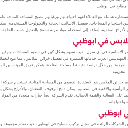
 مطابخ في ابوظبي
شارة شاملة مع العملاء لفهم احتياجاتهم ورغباتهم. تصبح المساحة المتاحة عاملًا
 استخدام المساحات. فبفضل الأساليب الحديثة والتكنولوجيا المستخدمة، يمكنن
الأدراج المخفية، إضافة إلى استخدام مواد مرنة تسمح بالتعديل حسب الحاجة.
لابس في ابوظبي
اصر الأساسية في أي منزل، حيث تسهم بشكل كبير في تنظيم المساحات وتوفير ا
لمهندسين العرب خدماتها المتميزة في تفصيل خزائن الملابس، مما يتيح للعم
الفردية. من خلال دراسة دقيقية للمساحة المتاحة، يتمكن فريق المهندسين ال
لتخزينية.
يم خزائن الملابس هو الاستفادة القصوى من المساحة المتاحة. تستخدم شركة ا
 الرأسية والأفقية في التصميم. يمكن دمج الرفوف، القضبان، والأدراج بشكل يت
لى الفعالية والقيمة الجمالية. تقدم الشركة أيضاً خيارات متعددة من المواد 
واحتياجاته.
 ابوظبي
ن الشركات الرائدة في مجال تركيب مسابح في ابوظبي، حيث تقدم مجموعة وا