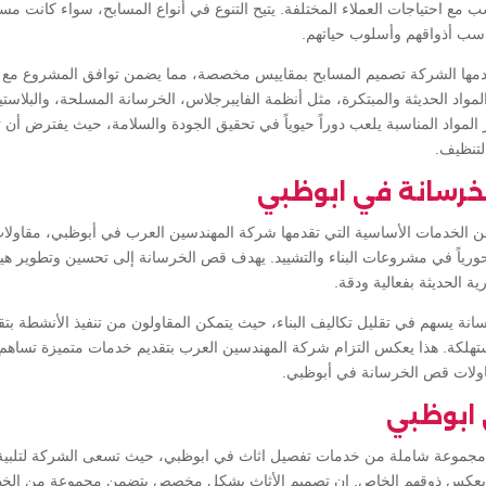
سب مع احتياجات العملاء المختلفة. يتيح التنوع في أنواع المسابح، سواء كانت مسا
يناسب أذواقهم وأسلوب حياتهم.
مها الشركة تصميم المسابح بمقاييس مخصصة، مما يضمن توافق المشروع مع ال
مواد الحديثة والمبتكرة، مثل أنظمة الفايبرجلاس، الخرسانة المسلحة، والبلاست
ر المواد المناسبة يلعب دوراً حيوياً في تحقيق الجودة والسلامة، حيث يفترض أن
لتنظيف.
رسانة في ابوظبي
ن الخدمات الأساسية التي تقدمها شركة المهندسين العرب في أبوظبي، مقاول
ورياً في مشروعات البناء والتشييد. يهدف قص الخرسانة إلى تحسين وتطوير هي
ية الحديثة بفعالية ودقة.
نة يسهم في تقليل تكاليف البناء، حيث يتمكن المقاولون من تنفيذ الأنشطة بتق
مستهلكة. هذا يعكس التزام شركة المهندسين العرب بتقديم خدمات متميزة تساهم
قاولات قص الخرسانة في أبوظبي.
ابوظبي
جموعة شاملة من خدمات تفصيل اثاث في ابوظبي، حيث تسعى الشركة لتلبية اح
كس ذوقهم الخاص. إن تصميم الأثاث بشكل مخصص يتضمن مجموعة من الخطوات