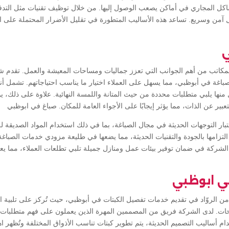
اكل المجاري في أماكن يصعب الوصول إليها. من خلال توظيف تقنيات مثل التدف
آمن وسريع. تساعد هذه الأساليب المتطورة في تقليل الأضرار المحتملة على البن
ي
المكاتب من أهم الجوانب التي تعزز جماليات ومساحات المعيشة والعمل. تقدم 
غة في أبوظبي، مما يسهل على العملاء اختيار ما يناسب احتياجاتهم. تشمل أنواع
كل منها يلبي متطلبات محددة من حيث المتانة واللمسة النهائية. علاوة على ذلك، يو
تعبير عن الذات، مما يؤثر إيجابًا على الأجواء العامة للمكان. صباغ في ابوظبي
تبار التوجهات الحديثة في مجال الصباغة، بما في ذلك استخدام المواد الصديقة للبي
لتزامها بالجودة والتقنيات الحديثة، مما يضعها في طليعة مزودي خدمات الصباغ
لشركة في ضمان توفير بيئات عمل ومنازل جميلة تلبي تطلعات العملاء، مما يعز
ي ابوظبي
ن الروّاد في تقديم خدمات تفصيل الكبتات في أبوظبي، حيث تُركز على تلبية اح
. لدى الشركة فريق من المصممين المهرة الذين يعملون على فهم متطلبات ال
م أساليب التصميم الحديثة، يتم تطوير كبتات تناسب الأذواق المختلفة وتُظهر اهت