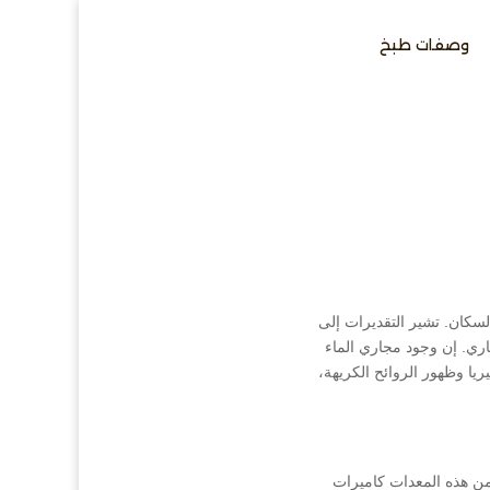
وصفات طبخ
سكان. تشير التقديرات إلى
اري. إن وجود مجاري الماء
يا وظهور الروائح الكريهة،
من هذه المعدات كاميرات