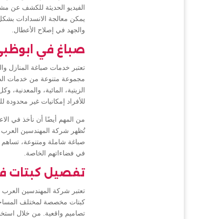
الفيديو الحديثة للكشف عن مش
يمكن معالجة الانسدادات بشكل 
والجهد في إصلاح الأعطال.
صباغ في ابوظب
تعتبر خدمات صباغة المنازل و
مجموعة متنوعة من خدمات الصبا
الزيتية، المائية، والمعدنية، و
للأفراد إمكانيات غير محدودة لل
من المهم أيضًا أن نأخذ في الاع
تُظهر شركة المهندسين العرب ا
صباغة شاملة ومتنوعة، تساهم ا
في فضاءاتهم الخاصة.
تفصيل كبتات ف
تعتبر شركة المهندسين العرب م
كبتات مخصصة لمختلف المساحات
تصاميم واقعية. من خلال استخدا