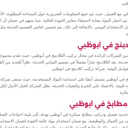
ظبي
شاور مع العميل، حيث يتم جمع المعلومات الضرورية حول المساحة المطلوبة، الأ
يتم اختيار المواد بعناية لاستيفاء معايير الجودة العالية، مما يسهم في ضمان أ
ل الاستخدام اليومي. بالإضافة إلى ذلك، يتم تضمين عناصر التصميم الحديثة مثل ا
.
دينج في ابوظبي
من الشركات الرائدة في مجال تركيب الكلادينج في أبوظبي، حيث تقدم مجموعة
ديثة. يعد الكلادينج خياراً مفضلاً في تصميم المباني الحديثة، نظراً للعديد من الف
لعوامل البيئية. شركة تركيب كلادينج في ابوظبي
ينج في أبوظبي يشتمل أيضًا على استدامة المواد المستخدمة، حيث تسعى شركة 
 للبيئة. بالاعتماد على الخبرة والتقنيات الحديثة، تظل الشركة الخيار الأمثل ل
تكرة.
مطابخ في ابوظبي
مة تفصيل وتركيب مطابخ مبتكرة في أبوظبي تهدف إلى تلبية احتياجات العملا
زن بين الجمال والوظيفية، مع ضمان استخدام مواد عالية الجودة لضمان الاستدامة
، بما في ذلك المطابخ الحديثة، التقليدية، والصناعية، مما يتيح للعملاء اختيار 