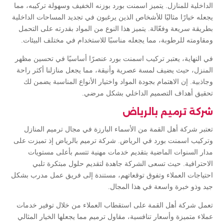
الداخلية للمنازل. يتميز اسمنت بورد بوزنه الخفيف وسهولة تركيبه، مما
يجعله خيارًا مثاليًا للأشخاص الذين يرغبون في تجديد المساحات الداخلية
بطريقة سريعة وفعّالة. يتميز هذا النوع من المواد بقدرته على التحمل
ومقاومته للرطوبة، مما يجعله مناسبًا للاستخدام في مختلف البيئات.
في النهاية، يعتبر تركيب اسمنت بورد عنصرًا أساسيًا في تحسين مظهر
المنزل، حيث يضيف لمسة عصرية وأنيقة، مما يجعل منازلنا أكثر راحة
وجاذبية. إن الاهتمام بجودة المواد واختيار الأنواع المناسبة يضمن لك
تحقيق أهداف التصميم الداخلي بشكل مرضي.
شركة ترميم بالرياض
تعتبر شركة أهل القمة من الأسماء البارزة في مجال ترميم المنازل
وتركيب اسمنت بورد في الرياض. شركة ترميم بالرياض إذ تميزت على
مدار السنوات الماضية بتقديم خدمات مهنية تتسم بأعلى مستويات
الاحترافية. حيث تسعى الشركة جاهدة لتقديم حلول مبتكرة تلبي
احتياجات العملاء وتفوق توقعاتهم، مستندة إلى فريق عمل مدرب بشكل
جيد وذو خبرة واسعة في هذا المجال.
تعمل شركة أهل القمة على استقطاب العملاء من خلال توفير خدمات
عملاء متميزة وأسعار تنافسية، مقاول ترميم مما يجعلها الخيار المثالي