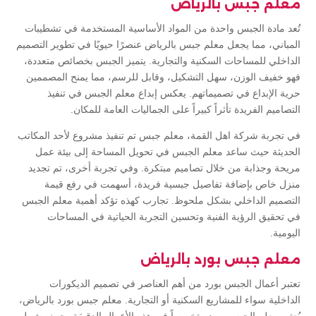
معلم جبس بالرياض
تُعد مادة الجبس واحدة من المواد الأساسية المستخدمة في تشطيبات
المباني، مما يجعل معلم جبس بالرياض عنصرًا حيويًا في تطوير التصميم
الداخلي للمساحات السكنية والتجارية. يتميز الجبس بخصائص متعددة،
فهو خفيف الوزن، سهل التشكيل، وقابل للرسم، مما يمنح المصممين
حرية الإبداع في تصميماتهم. يعكس إبداع معلم الجبس في تنفيذ
التصاميم الفريدة تأثراً كبيراً على الجماليات العامة للمكان.
في تجربة شركة اهل القمة، معلم جبس تم تنفيذ مشروع لأحد المكاتب
الحديثة حيث ساعد معلم الجبس في تحويل المساحة إلى بيئة عمل
مريحة وجذابة من خلال تصاميم مبتكرة. وفي تجربة أخرى، تم تجديد
منزل خاص بإضافة تفاصيل جبسية فريدة، أسهمت في رفع قيمة
التصميم الداخلي بشكل ملحوظ. تجارب كهذه تؤكد أهمية معلم الجبس
في تحقيق الرؤية الفنية وتحسين التجربة الحياتية في المساحات
اليومية.
معلم جبس بورد بالرياض
تعتبر أعمال الجبس بورد من أهم العناصر في تصميم الديكورات
الداخلية سواء للمشاريع السكنية أو التجارية. معلم جبس بورد بالرياض،