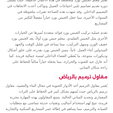
يُعتبر معلم الجبس بورد متخصصاً في هذه الأعمال الدقيقة، حيث يشمل
دوره تقديم تصاميم تلبي احتياجات العميل وتواكب أحدث الاتجاهات في
التصميم الداخلي. وقد شهدت هذه الصناعة تغيرات ملحوظة في
السنوات الأخيرة، مما جعل الجبس بورد خياراً مفضلاً للكثير من
المشاريع.
تقدم عملية تركيب الجبس بورد فوائد متعددة تُميزها عن الخيارات
الأخرى مثل الجبس التقليدي. معلم جبس بورد أولاً، يعد الجبس بورد
خفيف الوزن وسهل التركيب، مما يساعد في تقليل الوقت والجهد
المبذولين أثناء العمل. ثانياً، يتميز الجبس بورد بقدرته على خلق أشكال
وديكورات متنوعة، ما يُعطي الفضاء الداخلي لمسة جمالية فريدة. كما
أنه عازل جيد للصوت والحرارة، مما يجعله خياراً مثالياً للحفاظ على
راحة سكان المباني.
مقاول ترميم بالرياض
يُعتبر مقاول الترميم أحد الأدوار الحيوية في مجال البناء والتشييد، مقاول
ترميم بالرياض حيث يُسهم بشكل كبير في الحفاظ على التراث
المعماري وتجديد المباني الحالية. يتمتع المقاولون بهذه المهارة بتجربة
فريدة، تتيح لهم استخدام أساليب وتقنيات حديثة تتماشى مع متطلبات
الصيانة والترميم، مما يساهم في إطالة عمر المشاريع السكنية والتجارية