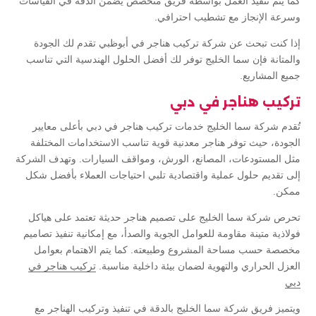
كما يتم تنفيذ العمل بواسطة فريق متخصص يضمن الدقة في القياسات
وسرعة الإنجاز مع تشطيب احترافي.
إذا كنت تبحث عن شركة تركيب هناجر في أبوظبي تقدم لك الجودة
والمتانة فإن سما الخليج توفر لك أفضل الحلول الهندسية التي تناسب
جميع المشاريع.
تركيب هناجر في دبي
تُقدم شركة سما الخليج خدمات تركيب هناجر في دبي بأعلى معايير
الجودة، حيث توفر هناجر معدنية قوية تناسب الاستخدامات المختلفة
مثل المستودعات، المصانع، الورش، ومواقف السيارات. وتهدف الشركة
إلى تقديم حلول عملية واقتصادية تلبي احتياجات العملاء بأفضل شكل
ممكن.
تحرص شركة سما الخليج على تصميم هناجر حديثة تعتمد على هياكل
فولاذية متينة مقاومة للعوامل الجوية والصدأ، مع إمكانية تنفيذ تصاميم
مخصصة حسب مساحة المشروع وطبيعته. كما يتم الاهتمام بعوامل
العزل الحراري والتهوية لضمان بيئة داخلية مناسبة.
تركيب هناجر في
دبي
ويتميز فريق شركة سما الخليج بالدقة في تنفيذ وتركيب الهناجر مع