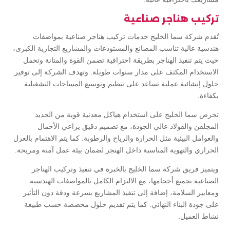
تركيب هناجر صناعية
تُقدم شركة سما الخليج خدمات تركيب هناجر صناعية بمواصفات
هندسية عالية تناسب المصانع والمستودعات والمشاريع التجارية الكبرى،
حيث يتم تنفيذ الهناجر بطريقة احترافية تضمن القوة والمتانة وتحمل
الاستخدام المكثف على مدار سنوات طويلة. وتهدف الشركة إلى توفير
حلول إنشائية عملية تساعد على تنظيم وتوسيع المساحات التشغيلية
بكفاءة.
تحرص سما الخليج على استخدام هياكل معدنية قوية من الحديد
المجلفن والفولاذ عالي الجودة، مع تصميم دقيق يراعي الأحمال
والعوامل البيئية مثل الحرارة والرياح والرطوبة. كما يتم الاهتمام بالعزل
الحراري والتهوية المناسبة داخل الهنجر لضمان بيئة عمل آمنة ومريحة.
ويتميز فريق شركة سما الخليج بالخبرة في تنفيذ وتركيب الهناجر
الصناعية بجميع أحجامها، مع الالتزام الكامل بالمواصفات الهندسية
ومعايير السلامة، إضافة إلى تنفيذ المشاريع بسرعة ودقة دون التأثير
على جودة البناء النهائي. كما يتم تقديم حلول مخصصة حسب طبيعة
نشاط العميل.