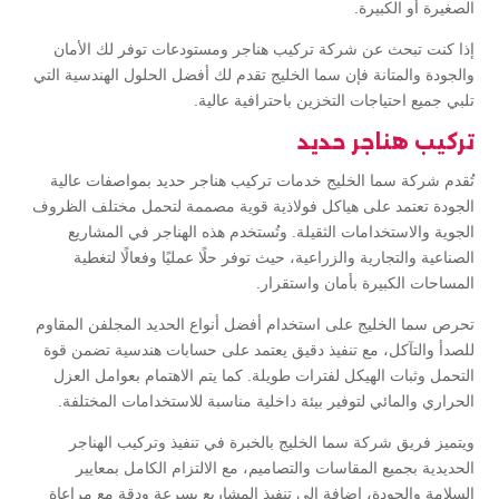
الصغيرة أو الكبيرة.
إذا كنت تبحث عن شركة تركيب هناجر ومستودعات توفر لك الأمان
والجودة والمتانة فإن سما الخليج تقدم لك أفضل الحلول الهندسية التي
تلبي جميع احتياجات التخزين باحترافية عالية.
تركيب هناجر حديد
تُقدم شركة سما الخليج خدمات تركيب هناجر حديد بمواصفات عالية
الجودة تعتمد على هياكل فولاذية قوية مصممة لتحمل مختلف الظروف
الجوية والاستخدامات الثقيلة. وتُستخدم هذه الهناجر في المشاريع
الصناعية والتجارية والزراعية، حيث توفر حلًا عمليًا وفعالًا لتغطية
المساحات الكبيرة بأمان واستقرار.
تحرص سما الخليج على استخدام أفضل أنواع الحديد المجلفن المقاوم
للصدأ والتآكل، مع تنفيذ دقيق يعتمد على حسابات هندسية تضمن قوة
التحمل وثبات الهيكل لفترات طويلة. كما يتم الاهتمام بعوامل العزل
الحراري والمائي لتوفير بيئة داخلية مناسبة للاستخدامات المختلفة.
ويتميز فريق شركة سما الخليج بالخبرة في تنفيذ وتركيب الهناجر
الحديدية بجميع المقاسات والتصاميم، مع الالتزام الكامل بمعايير
السلامة والجودة، إضافة إلى تنفيذ المشاريع بسرعة ودقة مع مراعاة