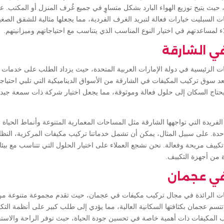
ة، حيث يتيح توزيع الهواء البارد بشكل متساوٍ في جميع غُرف المنزل أو المكتب. ع
السبليت خيارات فعالة لتبريد الغرف الفردية، مما يجعلها مثالية للشقق الصغي
 لمساعدتهم في اختيار النوع المناسب الذي يتناسب مع احتياجاتهم وميزانيتهم.
ي الشارقة
ت الرئيسية في دولة الإمارات العربية المتحدة، حيث يزداد الطلب على خدمات
 يعد سوق تركيب المكيفات في الشارقة من الأسواق الديناميكية التي تلبي احتيا
يحتاج السكان إلى حلول فعالة وموثوقة، مما يجعل اختيار شركة ذات سمعة جيدة 
لفريدة التي تواجهها الشارقة مثل المساحات المعمارية المتنوعة وأنماط الحياة ا
حدة. على سبيل المثال، يمكن أن تشمل خدماتنا تركيب مكيفات المركزية، النظا
تكييف مريحة وفعالة. نحن نشجع العملاء على اختيار الحلول التي تتناسب مع بيئا
 من أجهزة التكييف.
في عجمان
ات الرائدة في مجال تركيب مكيفات في عجمان، حيث تقدم مجموعة متنوعة من ا
 تتسم عجمان بكثافتها السكانية العالية، مما يؤدي إلى طلب كبير على أنظمة ال
ب المكيفات ذات أهمية خاصة في تحسين جودة الحياة، حيث توفر الراحة والاست