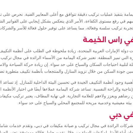
امة بتنفيذ عمليات تركيب دقيقة تتوافق مع أعلى المعايير الفنية. نحرص على ت
سهم في رفع مستوى الكفاءة، الأمر الذي ينعكس بشكل إيجابي على الفواتير الشه
جربة تركيب سلسة وفعالة، مما يساعد على توفير حلول فعالة للأسر والشركا
ي راس الخيمة
ت دولة الإمارات العربية المتحدة، زيادة ملحوظة في الطلب على أنظمة التكي
ارة التي تميز المنطقة. تعتبر شركة اليمامة من الأسماء الرائدة في مجال تركيب
ملة لتلبية احتياجات السكان والسياح على حد سواء. إن زيادة حركة السياحة وال
سين جودة السكن من خلال تزويد المنازل والمنتجعات بأنظمة تكييف متطورة تض
أهمية وجود أنظمة التكييف الجيدة في تحسين البيئة الداخلية للمنازل. إذ تساعد 
تاجية والراحة النفسية. تساعد شركة اليمامة عملاءها أيضًا في اختيار الأنظمة ا
ن رضاهم ويعزز ولاءهم للعلامة التجارية. في نهاية المطاف، يعتبر تركيب مكيفا
يئة معيشية وخدمية مريحة للمجتمع المحلي والسياح على حد سواء.
في دبي
الشركات الرائدة في مجال تركيب و صيانة مكيفات في دبي، وتقدم خدمات شاملة
داء الأمثل لمكيفات الهواء من خلال تقديم حلول فعّالة وموثوقة. تعتبر الصيانة 