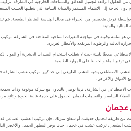
 من الحلول الرائعة لتجميل الحدائق والمساحات الخارجية في الشارقة. تركي
م دون الحاجة إلى الاهتمام المستمر والصيانة الشاقة التي يتطلبها العشب الطبيع
اسطة فريق متخصص من الخبراء في مجال الهندسة المناظر الطبيعية. يتم تنفيذ
المثالية والمتينة.
ي هو متانته وقوته في مواجهة التغيرات المناخية المفاجئة في الشارقة. تركي
رارة العالية والرطوبة المرتفعة والأمطار الغزيرة.
صطناعي صديقًا للبيئة حيث لا يتطلب استخدام المبيدات الحشرية أو المواد الكيميا
ي توفير الماء والحفاظ على الموارد الطبيعية.
العشب الاصطناعي يشبه العشب الطبيعي إلى حد كبير. تركيب عشب الشارقة فهو
ع الأذواق والأغراض.
 الاصطناعي في الشارقة، فإننا نوصي بالتعاون مع شركة موثوقة وذات سمعة ج
لعملاء السابقين والتقييمات لضمان الحصول على خدمة عالية الجودة ونتائج مرض
 عجمان
 عن طريقة لتجميل حديقتك أو سطح منزلك، فإن تركيب العشب الصناعي قد يكو
 للعشب الطبيعي، تركيب عشب في عجمان حيث يوفر المظهر الجميل والأخضر الدائم