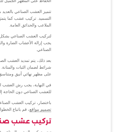
الحفاظ على المظهر الجميل للحد
تتميز العشب الصناعي بالعديد 
التسميد. تركيب عشب كما يتمتع ب
الملاعب والحدائق العامة.
لتركيب العشب الصناعي بشكل صح
يجب إزالة الأعشاب الضارة وال
الصناعي.
بعد ذلك، يتم تمديد العشب الص
شرائط لضمان الثبات والمتانة
على مظهر نهائي أنيق ومتناسق
في النهاية، يجب رش العشب الصن
للعشب الصناعي دون الحاجة إلى
باختصار، تركيب العشب الصناعي
تصميم مواقع
، قم باتباع الخطو
تركيب عشب صنا
تعتبر تركيب العشب الصناعي في د