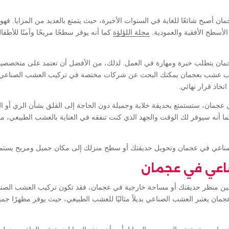
أصبح شائعًا للغاية في السنوات الأخيرة، حيث يتمتع بالعديد من المزايا. فهو 
لأسطح الأفقية والعمودية.
مجلة اللؤلؤة
كما أنه يوفر سطحًا مريحًا وآمنًا للأطفا
ان يتطلب خبرة ومهارة في العمل. لذلك، من الأفضل أن تعتمد على متخصصين
ركيب عشب بعجمان يمكنك البحث عن شركات مختصة في تركيب العشب الصناعي
تخاذ قرار نهائي.
عجمان، ستستمتع بحديقة خلابة وجميلة دون الحاجة إلى القلق بشأن الري أو ا
أنه سيوفر لك الوقت والجهد الذي كنت تنفقه في العناية بالعشب الطبيعي، مما
صناعي في عجمان وتحويل حديقتك أو سطح منزلك إلى مكان جميل ومريح يستمتع
عي في عجمان
ن منظر حديقتك أو مساحة خارجية في عجمان، فقد تكون تركيب العشب الصناع
 يعتبر العشب الصناعي بديلاً مثاليًا للعشب الطبيعي، حيث يوفر مظهرًا جميلًا