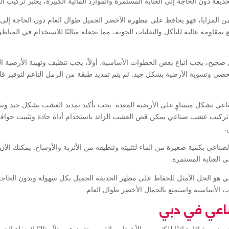
يقة دون الحاجة إلى العناية المستمرة والموارد المائية الكبيرة، يعتبر تركيب 
من المزايا، فهو يحافظ على مظهره الأخضر الجميل طوال العام دون الحاجة إلى 
مقاومة عالية للتآكل والتقلبات الجوية، مما يجعله مثاليًا للاستخدام في المناط
يح، يجب اتباع بعض الخطوات الأساسية. أولاً، يجب تنظيف وتهيئة الأرضية ال
حصى وتسوية الأرضية بشكل جيد. ثم يتم تمديد طبقة من الرمل الناعم لتوفير 
ناعي بشكل متساوٍ على الأرضية المعدة. يجب تأكيد تمديد العشب بشكل جيد وتث
. تركيب عشب صناعي يمكن قص العشب الزائد باستخدام أداة حادة وتثبيت حو
.
اعي بكمية صغيرة من الماء لتثبيته وتنظيفه من الأتربة والأوساخ. يمكنك الآن 
 العناية المستمرة.
 هو الحل الأمثل للحفاظ على مظهر الحديقة الجميل بكل سهولة وبدون الحاجة 
ات الأساسية واستمتع بالجمال الأخضر طوال العام.
عي في دبي
بي خيارًا شائعًا للكثير من الأشخاص الذين يبحثون عن حلاً مثاليًا لإضفاء الجما