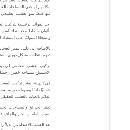
مكاتبهم أو حتى المساحات العام
فيها صعبًا نمو العشب الطبيعي أ
أحد الفوائد الرئيسية لتركيب
بألوان وأنماط مختلفة لتتناسب
ومنتجعًا استوائيًا على استعداد
بالإضافة إلى ذلك، يتميز الع
تقوم بتنظيفه بشكل دوري باست
تركيب العشب الصناعي في دبي أ
الاستمتاع بمساحة خضراء جميلة
في النهاية، يعتبر تركيب العشب
جماليًا دائمًا وسهولة صيانة، م
الدائم بالعناية بالعشب الحقيقي.
تعتبر الحدائق والمساحات الخض
بسبب الطقس الحار والجاف في ا
تعد العشب الاصطناعي بديلاً ر