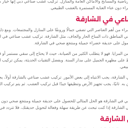
رياضية والمسابح والأماكن العامة والمنازل. تركيب عشب صناعي دبي إنها خيار 
اء دون عناء العناية المستمرة بالعشب الطبيعي.
عي في الشارقة
راء من أهم العناصر التي تضفي جمالًا ورونقًا على المنازل والمجتمعات. ومع 
 المناطق ذات المناخ الحار والجاف، مثل الشارقة. تركيب عشب صناعي في ال
للحصول على حديقة خضراء جميلة ومنتجع صحي في الشارقة.
ن المزايا. فهو لا يتطلب الكثير من الصيانة، حيث لا يحتاج إلى سقي مستمر أو ق
فظ على مظهره الجميل على مدار السنة. وبفضل التقنيات الحديثة، يمكن تركي
يعي.
لشارقة، يجب الانتباه إلى بعض الأمور. تركيب عشب صناعي بالشارقة أولاً، ي
ق به. ثانيًا، يجب تجهيز الأرض وتنظيفها جيدًا قبل تركيب العشب. ثم يتم تركيب
ي في الشارقة هو الحل المثالي للحصول على حديقة جميلة ومنتجع صحي دون ال
لشارقة إذا كنت تبحث عن طريقة سهلة وفعالة لتحويل حديقتك، فلا تتردد في
الشارقة