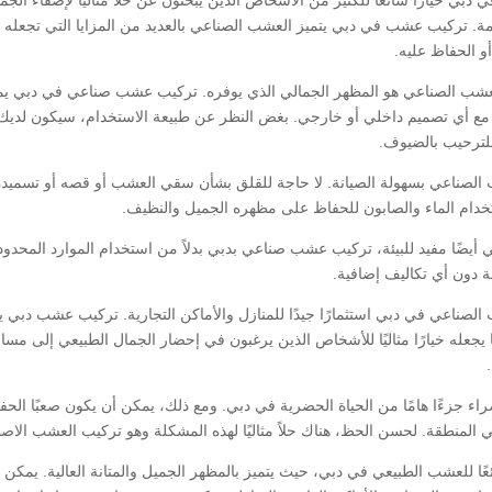
ة. تركيب عشب في دبي يتميز العشب الصناعي بالعديد من المزايا التي تجعله خيارً
و الحفاظ عليه.
 العشب الصناعي هو المظهر الجمالي الذي يوفره. تركيب عشب صناعي في دبي ي
 مع أي تصميم داخلي أو خارجي. بغض النظر عن طبيعة الاستخدام، سيكون لديك
 للترحيب بالضيوف.
شب الصناعي بسهولة الصيانة. لا حاجة للقلق بشأن سقي العشب أو قصه أو تسمي
خدام الماء والصابون للحفاظ على مظهره الجميل والنظيف.
يضًا مفيد للبيئة، تركيب عشب صناعي بدبي بدلاً من استخدام الموارد المحدود
 دون أي تكاليف إضافية.
 الصناعي في دبي استثمارًا جيدًا للمنازل والأماكن التجارية. تركيب عشب دبي
ما يجعله خيارًا مثاليًا للأشخاص الذين يرغبون في إحضار الجمال الطبيعي إلى مسا
راء جزءًا هامًا من الحياة الحضرية في دبي. ومع ذلك، يمكن أن يكون صعبًا ال
لمنطقة. لحسن الحظ، هناك حلاً مثاليًا لهذه المشكلة وهو تركيب العشب الاص
ائعًا للعشب الطبيعي في دبي، حيث يتميز بالمظهر الجميل والمتانة العالية. يم