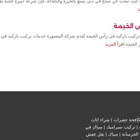
كنت تبحث عن صباغ في دبي يتمتع بالخبرة والكفاءة، فإن شركة أميرة الجنة ت
د
س الخيمة
تركيب باركيه في رأس الخيمة تُقدم شركة المعمورة خدمات تركيب باركيه في 
 الخيمة
اقرأ المزيد
افحة حشرات
|
شراء اثاث
| تركيب سيراميك |
سباك في
الخرسانة |
سباك
|
نقل عفش