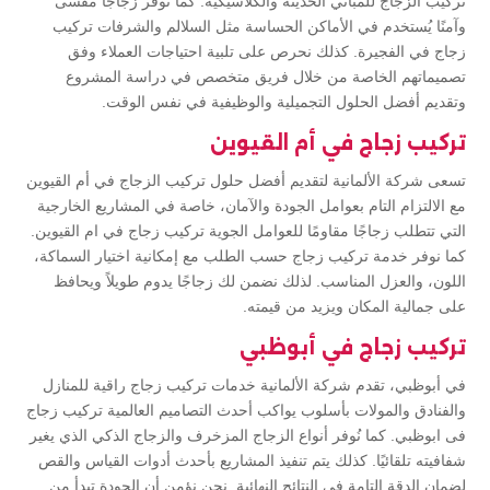
تركيب الزجاج للمباني الحديثة والكلاسيكية. كما نوفر زجاجًا مقسى
وآمنًا يُستخدم في الأماكن الحساسة مثل السلالم والشرفات تركيب
زجاج في الفجيرة. كذلك نحرص على تلبية احتياجات العملاء وفق
تصميماتهم الخاصة من خلال فريق متخصص في دراسة المشروع
وتقديم أفضل الحلول التجميلية والوظيفية في نفس الوقت.
تركيب زجاج في أم القيوين
تسعى شركة الألمانية لتقديم أفضل حلول تركيب الزجاج في أم القيوين
مع الالتزام التام بعوامل الجودة والآمان، خاصة في المشاريع الخارجية
التي تتطلب زجاجًا مقاومًا للعوامل الجوية تركيب زجاج في ام القيوين.
كما نوفر خدمة تركيب زجاج حسب الطلب مع إمكانية اختيار السماكة،
اللون، والعزل المناسب. لذلك نضمن لك زجاجًا يدوم طويلاً ويحافظ
على جمالية المكان ويزيد من قيمته.
تركيب زجاج في أبوظبي
في أبوظبي، تقدم شركة الألمانية خدمات تركيب زجاج راقية للمنازل
والفنادق والمولات بأسلوب يواكب أحدث التصاميم العالمية تركيب زجاج
فى ابوظبي. كما نُوفر أنواع الزجاج المزخرف والزجاج الذكي الذي يغير
شفافيته تلقائيًا. كذلك يتم تنفيذ المشاريع بأحدث أدوات القياس والقص
لضمان الدقة التامة في النتائج النهائية. نحن نؤمن أن الجودة تبدأ من