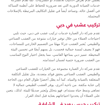
يضمن عدم تعرض الأنابيب للانسداد أو التسريبات. كما تقدم الشركة
خدمات الصيانة الدورية التي تعد ضرورية للحفاظ على أنظمة السباكة
في أفضل حالة، وتساعد أيضاً في تقليل التكاليف المرتبطة بالإصلاحات
المحتملة.
تركيب عشب في دبي
تقدم شركة دار العمارة خدمات تركيب عشب في دبي، حيث تلبي
احتياجات العملاء من خلال توفير خيارات متنوعة من العشب الصناعي
والطبيعي. يُعتبر العشب جزءًا مهمًا من التصميم الخارجي للمساحات،
فهو لا يضيف لمسة جمالية فحسب، بل يسهم أيضًا في تحسين البيئة
المحيطة. تتميز دبي بمناخها القاسي، مما يجعل اختيار النوع المناسب
من العشب ضرورة حتمية لضمان استدامته.
تقدم شركة دار العمارة مجموعة من الخيارات للعشب الصناعي
والطبيعي. العشب الصناعي يحقق فوائد متعددة، مثل تقليل التكلفة
المتعلقة بالصيانة والمياه، كما أنه يظل أخضرًا طوال العام دون الحاجة
إلى عناية مكثفة. من ناحية أخرى، يوفر العشب الطبيعي جمالية لا
تضاهى ونمط حياة مستدام، فهو يتحلل ويُعتبر صديقًا للبيئة. لذلك، يتعين
على العملاء أن يحددوا احتياجاتهم بعناية قبل اتخاذ القرار.
تركيب جبس بورد في الشارقة