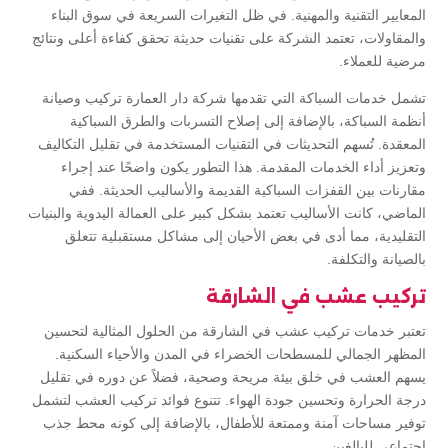
المعايير التقنية والمهنية. في ظل التغيرات السريعة في سوق البناء
والمقاولات، تعتمد الشركة على تقنيات حديثة تحقق كفاءة أعلى ونتائج
مرضية للعملاء.
تشمل خدمات السباكة التي تقدمها شركة دار العمارة تركيب وصيانة
أنظمة السباكة، بالإضافة إلى إصلاح التسربات والطرق السباكية
المعقدة. تُسهم التحديثات في التقنيات المستخدمة في تقليل التكاليف
وتعزيز أداء الخدمات المقدمة. هذا التطور يكون واضحًا عند إجراء
مقارنات بين القفزات السباكية القديمة والأساليب الحديثة. ففي
الماضي، كانت الأساليب تعتمد بشكل كبير على العمالة اليدوية والبنيات
التقليدية، مما أدى في بعض الأحيان إلى مشاكل مستقبلية تتعلق
بالصيانة والتكلفة.
تركيب عشب في الشارقة
تعتبر خدمات تركيب عشب في الشارقة من الحلول المثالية لتحسين
المظهر الجمالي للمسطحات الخضراء في المدن والأحياء السكنية.
يسهم العشب في خلق بيئة مريحة وصحية، فضلاً عن دوره في تقليل
درجة الحرارة وتحسين جودة الهواء. تتنوع فوائد تركيب العشب لتشمل
توفير مساحات آمنة وممتعة للأطفال، بالإضافة إلى كونه محط جذب
اجتماعي للبالغين.