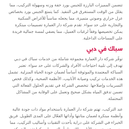
تتضمن المميزات البارزة للجبس بورد خفة وزنه وسهولة التركيب، مما
يقلل من الوقت المستغرق في التنفيذ. كما يتمتع الجبس بورد بخصائص
عزل حراري وصوتي متميزة، مما يجعله مناسباً للأغراض السكنية
والتجارية على حد سواء. تقدم شركة دار العمارة تصميمات مبتكرة
يمكن تخصيصها وفقاً لرغبات العميل، مما يضفي لمسة جمالية فريدة
على المساحات الداخلية.
سباك في دبي
توفّر شركة دار العمارة مجموعة شاملة من خدمات سباك في دبي
تهدف إلى تلبية احتياجات الأفراد والشركات على حد سواء. تعتبر
السباكة المعتمدة والموثوقة أساساً لضمان جودة الحياة المنزلية. تشمل
هذه الخدمات تركيب وصيانة الأنابيب، الأنظمة الصحية، وكذلك فحص
التسريبات وإصلاحها. تتخصص الشركة في تقديم الحلول الفعالة التي
تضمن تدفق المياه بشكل صحيح وتعمل على الوقاية من المشاكل
المحتملة.
عند التركيب، تهتم شركة دار العمارة باستخدام مواد ذات جودة عالية
وأنظمة مبتكرة لضمان متانتها وأدائها الفعّال على المدى الطويل. فريق
الخبراء في الشركة على دراية بأحدث التقنيات وأساليب التركيب، مما