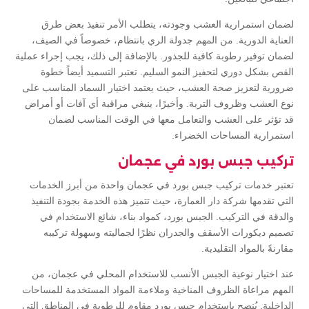
لضمان استمرارية العشب وجودته، يتطلب الأمر تنفيذ بعض طرق
العناية الدورية. من المهم جدولة الري بانتظام، خصوصاً في الصيف،
لضمان توفير رطوبة كافية للجذور. بالإضافة إلى ذلك، يجب إجراء عملية
القص بشكل دوري لتحفيز النمو السليم. تعتبر التسميد أيضاً خطوة
ضرورية لتعزيز صحة العشب، حيث يعتمد اختيار السماد المناسب على
نوع العشب وظروف التربة. وأخيرًا، ينبغي مراقبة أي آفات أو أمراض
قد تؤثر على العشب والتعامل معها في الوقت المناسب لضمان
استمرارية المساحات الخضراء.
تركيب جبس بورد في عجمان
تعتبر خدمات تركيب جبس بورد في عجمان واحدة من أبرز الخدمات
التي تقدمها شركة دار العمارة، حيث تتميز هذه الخدمة بجودة التنفيذ
والدقة في التركيب. الجبس بورد، كمواد بناء، شائع الاستخدام في
تصميم ديكورات الأسقف والجدران نظرًا لجماليته وسهولة تركيبه
مقارنةً بالمواد التقليدية.
عند اختيار نوعية الجبس الأنسب للاستخدام المحلي في عجمان، من
المهم مراعاة الظروف المناخية وملاءمة المواد المستخدمة للمساحات
الداخلية. يُنصح باستخدام جبس بورد مقاوم للرطوبة في المناطق التي