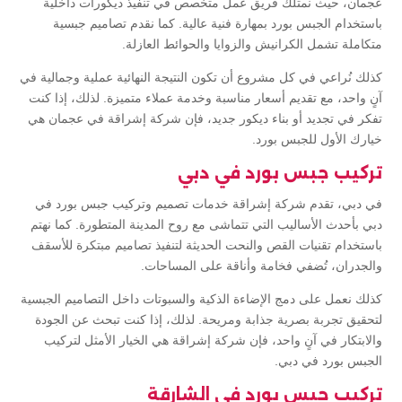
عجمان، حيث نمتلك فريق عمل متخصص في تنفيذ ديكورات داخلية
باستخدام الجبس بورد بمهارة فنية عالية. كما نقدم تصاميم جبسية
متكاملة تشمل الكرانيش والزوايا والحوائط العازلة.
كذلك نُراعي في كل مشروع أن تكون النتيجة النهائية عملية وجمالية في
آنٍ واحد، مع تقديم أسعار مناسبة وخدمة عملاء متميزة. لذلك، إذا كنت
تفكر في تجديد أو بناء ديكور جديد، فإن شركة إشراقة في عجمان هي
خيارك الأول للجبس بورد.
تركيب جبس بورد في دبي
في دبي، تقدم شركة إشراقة خدمات تصميم وتركيب جبس بورد في
دبي بأحدث الأساليب التي تتماشى مع روح المدينة المتطورة. كما نهتم
باستخدام تقنيات القص والنحت الحديثة لتنفيذ تصاميم مبتكرة للأسقف
والجدران، تُضفي فخامة وأناقة على المساحات.
كذلك نعمل على دمج الإضاءة الذكية والسبوتات داخل التصاميم الجبسية
لتحقيق تجربة بصرية جذابة ومريحة. لذلك، إذا كنت تبحث عن الجودة
والابتكار في آنٍ واحد، فإن شركة إشراقة هي الخيار الأمثل لتركيب
الجبس بورد في دبي.
تركيب جبس بورد في الشارقة