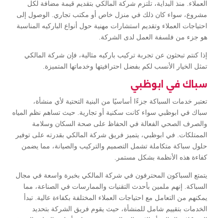
العملاء. منذ البداية، تلتزم شركة المالكي بتقديم قيمة مضافة لكل
مشروع، سواء كان ذلك في منزل خاص أو مكتب تجاري. الوصول إلى
احتياجات العملاء وتقديم استشارات مهنية حول أنواع الباركيه المناسبة
هو جزء من فلسفة العمل لدى الشركة.
إذا كنتم تبحثون عن تجربة تركيب باركيه مثالية، فإن شركة المالكي
تمثل الخيار الأنسب لكم بفضل احترافيتها وخدماتها المتميزة.
سباك في ابوظبي
تعتبر خدمات السباكة جزءًا أساسيًا من البنية التحتية لأي منشأة،
سباك في ابوظبي سواء كانت سكنية أو تجارية. حيث تساهم نظم المياه
والصرف الصحي الفعالة في الحفاظ على صحة السكان وسلامة
الممتلكات. في ابوظبي، يتميز فريق شركة المالكي بقدرته على توفير
حلول سباكة متكاملة تشمل التصميم والتركيب والصيانة، مما يضمن
كفاءة هذه الأنظمة بشكل مستمر.
يتمتع السباكون المحترفون في شركة المالكي بخبرة واسعة في مجال
السباكة. إنهم ملمين بأحدث التقنيات والممارسات في الصناعة، مما
يمكنهم من التعامل مع احتياجات العملاء المختلفة بكفاءة عالية. تبدأ
الخدمات بتقييم شامل للمنشأة، حيث يقوم فريق الشركة بتحديد