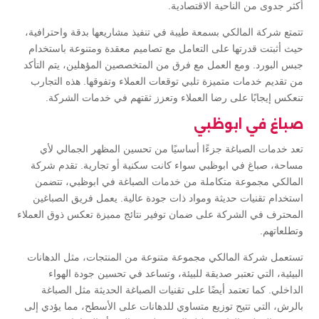
أكثر جدوى من الناحية الاقتصادية.
تتمتع شركة المالكي بسمعة طيبة في تنفيذ مشاريعها بدقة واحترافية،
حيث أثبتت قدرتها على التعامل مع تصاميم معقدة ومتنوعة باستخدام
جبس البورد. ومع العمل مع فرق من المتخصصين المؤهلين، يتم التأكد
من تقديم خدمات متميزة تلبي توقعات العملاء وتفوقها. هذه التجارب
تنعكس إيجابًا على رضا العملاء وتعزز ثقتهم في خدمات الشركة.
صباغ في ابوظبي
تعد خدمات الصباغة جزءًا أساسيًا من تحسين المظهر الجمالي لأي
مساحة، صباغ في ابوظبي سواء كانت سكنية أو تجارية. تقدم شركة
المالكي مجموعة متكاملة من خدمات الصباغة في ابوظبي، تتضمن
استخدام تقنيات حديثة ومواد ذات جودة عالية. يعمل فريق الصباغين
المحترف في الشركة على ضمان توفير نتائج مميزة تعكس ذوق العملاء
وتطلعاتهم.
تستعمل شركة المالكي مجموعة متنوعة من المنتجات، مثل الدهانات
البيئية، التي تعتبر صديقة للبيئة، وتساعد في تحسين جودة الهواء
الداخلي. كما تعتمد أيضًا على تقنيات الصباغة الحديثة مثل الصباغة
بالرش، التي تتيح توزيع متساوي للدهانات على الأسطح، مما يؤدي إلى