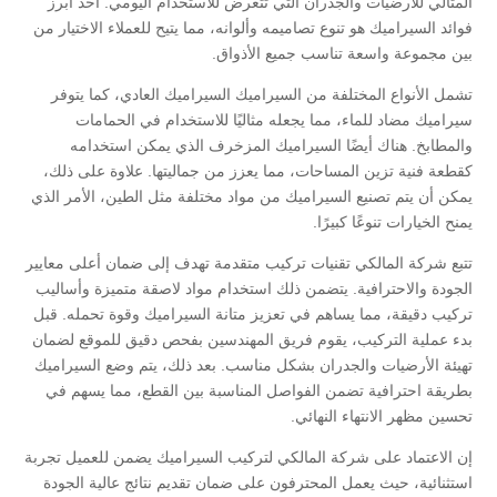
المثالي للأرضيات والجدران التي تتعرض للاستخدام اليومي. أحد أبرز
فوائد السيراميك هو تنوع تصاميمه وألوانه، مما يتيح للعملاء الاختيار من
بين مجموعة واسعة تناسب جميع الأذواق.
تشمل الأنواع المختلفة من السيراميك السيراميك العادي، كما يتوفر
سيراميك مضاد للماء، مما يجعله مثاليًا للاستخدام في الحمامات
والمطابخ. هناك أيضًا السيراميك المزخرف الذي يمكن استخدامه
كقطعة فنية تزين المساحات، مما يعزز من جماليتها. علاوة على ذلك،
يمكن أن يتم تصنيع السيراميك من مواد مختلفة مثل الطين، الأمر الذي
يمنح الخيارات تنوعًا كبيرًا.
تتبع شركة المالكي تقنيات تركيب متقدمة تهدف إلى ضمان أعلى معايير
الجودة والاحترافية. يتضمن ذلك استخدام مواد لاصقة متميزة وأساليب
تركيب دقيقة، مما يساهم في تعزيز متانة السيراميك وقوة تحمله. قبل
بدء عملية التركيب، يقوم فريق المهندسين بفحص دقيق للموقع لضمان
تهيئة الأرضيات والجدران بشكل مناسب. بعد ذلك، يتم وضع السيراميك
بطريقة احترافية تضمن الفواصل المناسبة بين القطع، مما يسهم في
تحسين مظهر الانتهاء النهائي.
إن الاعتماد على شركة المالكي لتركيب السيراميك يضمن للعميل تجربة
استثنائية، حيث يعمل المحترفون على ضمان تقديم نتائج عالية الجودة