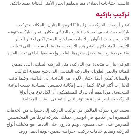
تناسب احتياجات العملاء، مما يجعلهم الخيار الأمثل للعناية بمساحاتكم.
تركيب باركيه
تُعتبر أرضيات الباركيه خيارًا مثاليًا لتزيين المنازل والمكاتب، تركيب
باركيه حيث تضيف لمسة دافئة وجمالية لأي مكان. يتميز الباركيه بتنوعه
الكبير من حيث الألوان والأنماط، مما يتيح للمستهلكين اختيار الخيار
الأنسب لاحتياجاتهم. تُعتبر هذه الأرضيات مثالية للمساحات التي تتطلب
بيئة مريحة وجذابة بفضل مظهرها الفاخر وإحساسها الدافئ تحت القدم.
تتوافر خيارات متعددة من الباركيه، مثل الباركيه الصلب، الذي يضمن
المتانة والعمر الطويل، والباركيه الهندسي الذي يتيح سهولة التركيب
والصيانة. يُمكن أيضًا اختيار الألوان من الفاتحة إلى الداكنة، وكلما كانت
الخيارات أكثر تنوعًا، كلما زادت إمكانية تخصيص المساحة حسب الرغبة
الشخصية. من المهم أن يدرك المستهلكون أن لكل نوع من أنواع
الباركيه خصائص فريدة قد تؤثر على أداءه في البيئات المختلفة.
تستند خبرة شركة المالكي في تركيب الباركيه إلى سنوات من الخدمات
المتميزة التي قدمتها في ابوظبي. تمتلك الشركة فريقًا من المتخصصين
المدربين على أعلى مستوى، وهم قادرون على التعامل مع مختلف أنواع
الباركيه وتقديم خدمات تركيب احترافية تضمن جودة العمل ورضا