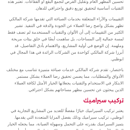
تحسين المظهر العام وتقليل الفرص لتجمع البقع أو الفقاعات. تعتبر هذه
التقنيات أساسية لتحقيق توزيع دقيق واحترافي للدهان.
التقييمات والآراء المتعلقة بخدمات الصباغة التي تقدمها شركة المالكي
تظهر بشكل واضح رضا العملاء عن الجودة والدقة في التنفيذ. تشير
الكثير من التقييمات إلى أن الألوان والتقنيات المستخدمة لم تضف فقط
لمسة جمالية إلى المساحات، بل ساهمت أيضًا في خلق بيئات مريحة
وملهمة. إن الوضع في أولية المشاريع، والاهتمام بأدق التفاصيل، قد
أبرزا شركة المالكي كواحدة من الشركات الرائدة في هذا المجال في
ابوظبي.
باختصار، تقدم شركة المالكي خدمات صباغة متميزة تتناسب مع مختلف
الأذواق والمتطلبات، مما يضمن تحقيق رضا العملاء بشكل مستمر.
الابتكار في الاستخدام والتقنيات يجعلانها الخيار الأمثل لكافة العملاء
الذين يبحثون عن تحسين مظهر مساحاتهم بشكل احترافي.
تركيب سيراميك
يعتبر تركيب السيراميك خيارًا مفضلًا للعديد من المشاريع التجارية في
ابوظبي، تركيب سيراميك وذلك بفضل المزايا المتعددة التي يقدمها.
يتميز السيراميك بقدرته على التحمل وسهولة الصيانة، مما يجعله الخيار