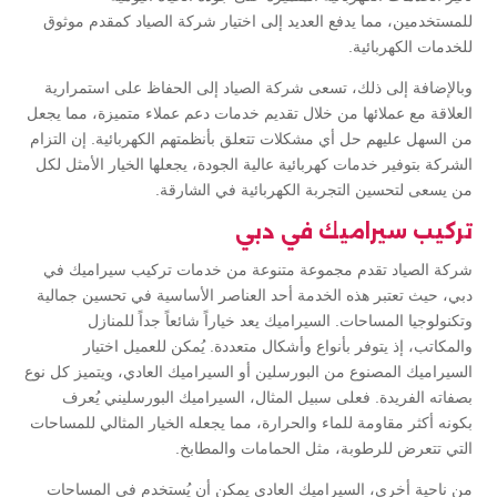
للمستخدمين، مما يدفع العديد إلى اختيار شركة الصياد كمقدم موثوق
للخدمات الكهربائية.
وبالإضافة إلى ذلك، تسعى شركة الصياد إلى الحفاظ على استمرارية
العلاقة مع عملائها من خلال تقديم خدمات دعم عملاء متميزة، مما يجعل
من السهل عليهم حل أي مشكلات تتعلق بأنظمتهم الكهربائية. إن التزام
الشركة بتوفير خدمات كهربائية عالية الجودة، يجعلها الخيار الأمثل لكل
من يسعى لتحسين التجربة الكهربائية في الشارقة.
تركيب سيراميك في دبي
شركة الصياد تقدم مجموعة متنوعة من خدمات تركيب سيراميك في
دبي، حيث تعتبر هذه الخدمة أحد العناصر الأساسية في تحسين جمالية
وتكنولوجيا المساحات. السيراميك يعد خياراً شائعاً جداً للمنازل
والمكاتب، إذ يتوفر بأنواع وأشكال متعددة. يُمكن للعميل اختيار
السيراميك المصنوع من البورسلين أو السيراميك العادي، ويتميز كل نوع
بصفاته الفريدة. فعلى سبيل المثال، السيراميك البورسليني يُعرف
بكونه أكثر مقاومة للماء والحرارة، مما يجعله الخيار المثالي للمساحات
التي تتعرض للرطوبة، مثل الحمامات والمطابخ.
من ناحية أخرى، السيراميك العادي يمكن أن يُستخدم في المساحات