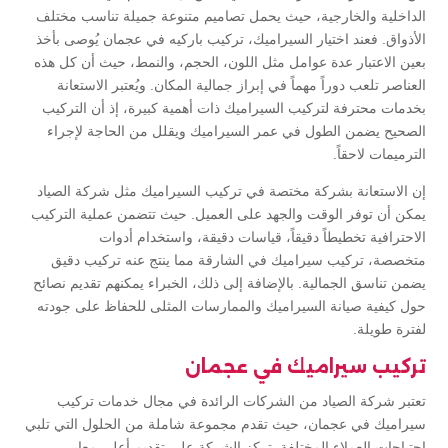
الداخلية والخارجية، حيث يحمل تصاميم متنوعة جميلة تناسب مختلف
الأذواق. فعند اختيار السيراميك، تركيب باركيه في عجمان يُوصى بأخذ
بعين الاعتبار عدة عوامل مثل اللون، الحجم، والنمط، حيث أن كل هذه
العناصر تلعب دوراً مهماً في إبراز جمالية المكان. ويُعتبر الاستعانة
بخدمات محترفة لتركيب السيراميك ذات أهمية كبيرة، إذ أن التركيب
الصحيح يضمن الطول في عمر السيراميك ويقلل من الحاجة لإجراء
الترميمات لاحقاً.
إن الاستعانة بشركة مختصة في تركيب السيراميك مثل شركة الصياد
يمكن أن توفر الوقت والجهد على العميل. حيث تتضمن عملية التركيب
الاحترافية تخطيطاً دقيقاً، قياسات دقيقة، واستخدام أدوات
متخصصة، تركيب سيراميك في الشارقة مما ينتج عنه تركيب دقيق
يضمن تناسق الجمالية. بالإضافة إلى ذلك، الخبراء يمكنهم تقديم نصائح
حول كيفية صيانة السيراميك والممارسات المثلى للحفاظ على جودته
لفترة طويلة.
تركيب سيراميك في عجمان
تعتبر شركة الصياد من الشركات الرائدة في مجال خدمات تركيب
سيراميك في عجمان، حيث تقدم مجموعة شاملة من الحلول التي تلبي
احتياجات العملاء المختلفة. تركز الشركة على تقديم أعلى معايير