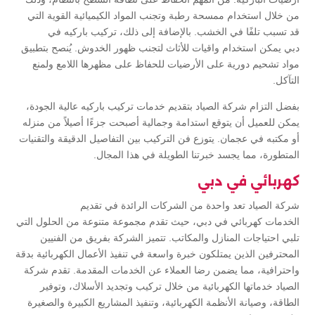
من خلال استخدام ممسحة رطبة وتجنب المواد الكيميائية القوية التي
قد تسبب تلفًا في الخشب. بالإضافة إلى ذلك، تركيب باركيه في
دبي يمكن استخدام واقيات للأثاث لتجنب ظهور الخدوش. يُنصح بتطبيق
مواد تشحيم دورية على الأرضيات للحفاظ على مظهرها اللامع ولمنع
التآكل.
بفضل التزام شركة الصياد بتقديم خدمات تركيب باركيه عالية الجودة،
يمكن للعميل أن يتوقع استدامة وجمالية أصبحت جزءًا أصيلاً من منزله
أو مكتبه في عجمان. يتوزع فن التركيب بين التفاصيل الدقيقة والتقنيات
المتطورة، مما يجسد خبرتنا الطويلة في هذا المجال.
كهربائي في دبي
شركة الصياد تعد واحدة من الشركات الرائدة في تقديم
الخدمات كهربائي في دبي، حيث تقدم مجموعة متنوعة من الحلول التي
تلبي احتياجات المنازل والمكاتب. تتميز الشركة بفريق من الفنيين
المحترفين الذين يمتلكون خبرة واسعة في تنفيذ الأعمال الكهربائية بدقة
واحترافية، مما يضمن رضا العملاء عن الخدمات المقدمة. تقدم شركة
الصياد خدماتها الكهربائية من خلال تركيب وتجديد الأسلاك، وتوفير
الطاقة، وصيانة الأنظمة الكهربائية، وتنفيذ المشاريع الكبيرة والصغيرة