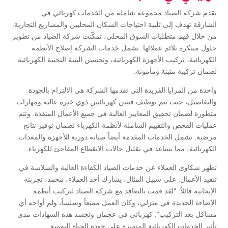
تقدم شركة الصياد مجموعة شاملة من الخدمات كهربائي في
الشارقة تهدف إلى تلبية احتياجات السكان المحليين والمشاريع التجارية.
من خلال فهم متطلبات السوق المحلي، تمكّنت شركة الصياد من تطوير
حلول مبتكرة تلائم عملائها. تشمل خدمات الشركة إصلاح الأنظمة
الكهربائية، تركيب الأجهزة الكهربائية، وتحسين البنية التحتية الكهربائية
لضمان تركيبة متينة ومأمونة.
واحدة من المزايا الفريدة التي تقدمها الشركة هي الالتزام بالجودة
والتفاصيل، حيث يتم توظيف فنيين كهربائيين ذوي خبرة عالية ومهارات
متطورة لضمان تحقيق المعايير العالية في جميع الأعمال المنفذة. وتتم
عمليات الفحص والتقييم الشاملة لأنظمة الكهرباء لضمان توفير نتائج
مرضية. تشمل الخدمات المقدمة أيضاً صيانة دورية للأجهزة والمعدات
الكهربائية، مما يساعد في تقليل حالات الانقطاع المفاجئ للكهرباء.
تظهر شكاوى العملاء عن خدمات الصياد الكفاءة العالية والسلاسة في
تنفيذ الأعمال. على سبيل المثال، يشارك أحد العملاء، محمد، تجربته
الإيجابية قائلاً: “لقد قمت بالتعاقد مع شركة الصياد لتركيب أنظمة
الإضاءة الجديدة في منزلي، وكان العمل ممتعاً وسلساً، ولم أواجه أي
مشاكل بعد التركيب”. كهربائي في عجمان وتجسد هذه الشهادات مدى
تأثير الخدمات الكهربائية المتميزة على جودة الحياة اليومية