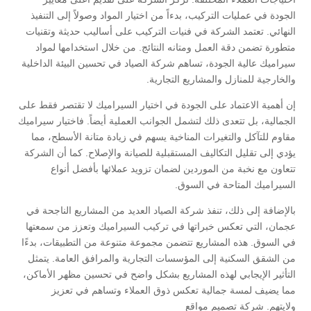
الجودة في عمليات التركيب، بدءاً من اختيار المواد وصولاً إلى التنفيذ
النهائي. تعتمد الشركة في فنيات التركيب على أساليب حديثة وتقنيات
متطورة تضمن دقة العمل ومتانه النتائج. من خلال استخدامها لمواد
سيراميك عالية الجودة، تساهم شركة الصياد في تحسين البيئة الداخلية
والخارجية للمنازل والمشاريع التجارية.
إن أهمية الاعتماد على الجودة في اختيار السيراميك لا تقتصر فقط على
الجمالية، بل تتعدى ذلك لتشمل الجوانب العملية أيضاً. فاختيار سيراميك
مقاوم للتآكل والتغيرات المناخية يسهم في زيادة متانة الأسطح، مما
يؤدي إلى تقليل التكاليف المستقبلية للصيانة والإصلاح. كما أن الشركة
تتعاون مع نخبة من الموردين لضمان تزويد عملائها بأفضل أنواع
السيراميك المتاحة في السوق.
بالإضافة إلى ذلك، تنفذ شركة الصياد العديد من المشاريع الناجحة في
عجمان، التي تعكس خبراتها في تركيب السيراميك وتعزز من سمعتها
في السوق. هذه المشاريع تتضمن مجموعة متنوعة من التطبيقات، بدءًا
من الشقق السكنية إلى المؤسسات التجارية والمرافق العامة. يتمثل
التأثير الإيجابي لهذه المشاريع بشكل واضح في تحسين مظهر الأماكن،
مما يضيف لمسة جمالية تعكس ذوق العملاء وتساهم في تعزيز
ولايتهم. شركة تصميم مواقع