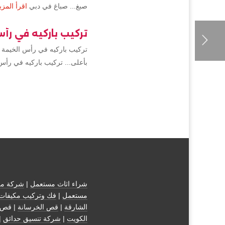
صبغ... صباغ في دبي
اقرأ المزي
تركيب باركيه في رأ
تركيب باركيه في رأس الخيمة 
بأعلى... تركيب باركيه في رأس
شراء اثاث مستعمل
|
شركة مك
مستعمل
|
فك وتركيب مكيفات
الشارقة
|
قص الخرسانة
| قص 
الكويت
|
شركة تنسيق حدائق
|